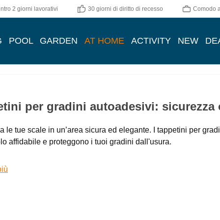
tro 2 giorni lavorativi
30 giorni di diritto di recesso
Comodo ac
G
POOL
GARDEN
AT HOME
ACTIVITY
NEW
DE
tini per gradini autoadesivi: sicurezza 
a le tue scale in un’area sicura ed elegante. I tappetini per gr
lo affidabile e proteggono i tuoi gradini dall'usura.
più