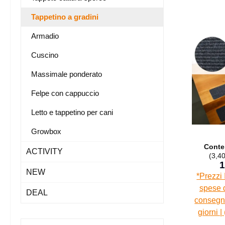
Tappetino a gradini
Armadio
Cuscino
Massimale ponderato
Felpe con cappuccio
Letto e tappetino per cani
Growbox
Conte
ACTIVITY
(3,40
1
NEW
*Prezzi 
spese d
DEAL
consegna
giorni |