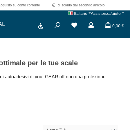
quisto su conto corrente
di sconto dal secondo articolo
Italiano
Assistenza/aiuto
Show toolbar
AL
Hai 0 articoli nella lista dei d
0,00 €
ottimale per le tue scale
adini autoadesivi di your GEAR offrono una protezione