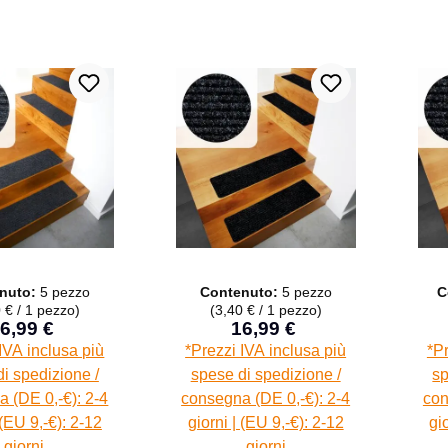
nuto:
5 pezzo
Contenuto:
5 pezzo
C
 € / 1 pezzo)
(3,40 € / 1 pezzo)
6,99 €
16,99 €
Prezzo di vendita:
Prezzo di vendita:
Prezzo normale:
Prezzo normale:
IVA inclusa più
*Prezzi IVA inclusa più
*Pr
i spedizione /
spese di spedizione /
sp
 (DE 0,-€): 2-4
consegna (DE 0,-€): 2-4
con
 (EU 9,-€): 2-12
giorni | (EU 9,-€): 2-12
gi
giorni
giorni