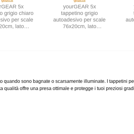
rGEAR 5x
yourGEAR 5x
o grigio chiaro
tappetino grigio
sivo per scale
autoadesivo per scale
aut
20cm, lato
76x20cm, lato
riore in TPR
inferiore in TPR
tto quando sono bagnate o scarsamente illuminate. I tappetini p
ta qualità offre una presa ottimale e protegge i tuoi preziosi gradi