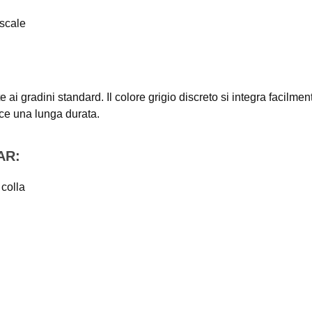
 scale
i gradini standard. Il colore grigio discreto si integra facilme
sce una lunga durata.
AR:
 colla