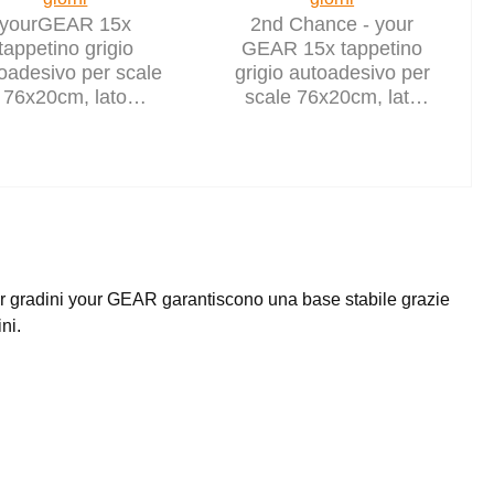
yourGEAR 15x
2nd Chance - your
tappetino grigio
GEAR 15x tappetino
oadesivo per scale
grigio autoadesivo per
76x20cm, lato
scale 76x20cm, lato
inferiore in TPR
inferiore in TPR
(71250)
er gradini your GEAR garantiscono una base stabile grazie
ni.