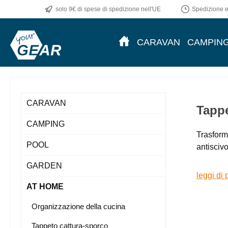
solo 9€ di spese di spedizione nell'UE
Spedizione en
CARAVAN
CAMPIN
CARAVAN
Tappe
CAMPING
Trasform
POOL
antiscivo
GARDEN
leggi di 
AT HOME
Organizzazione della cucina
Tappeto cattura-sporco