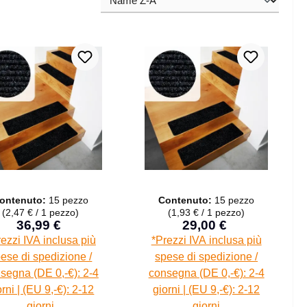
ontenuto:
15 pezzo
Contenuto:
15 pezzo
(2,47 € / 1 pezzo)
(1,93 € / 1 pezzo)
36,99 €
29,00 €
Prezzo di vendita:
Prezzo di vendita:
Prezzo normale:
Prezzo normal
ezzi IVA inclusa più
*Prezzi IVA inclusa più
ese di spedizione /
spese di spedizione /
segna (DE 0,-€): 2-4
consegna (DE 0,-€): 2-4
orni | (EU 9,-€): 2-12
giorni | (EU 9,-€): 2-12
giorni
giorni