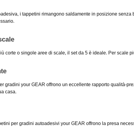
toadesiva, i tappetini rimangono saldamente in posizione senza bi
ssario.
scale
 corte o singole aree di scale, il set da 5 è ideale. Per scale pi
nte
 per gradini your GEAR offrono un eccellente rapporto qualità-prezz
ua casa.
petini per gradini autoadesivi your GEAR offrono la presa necessa