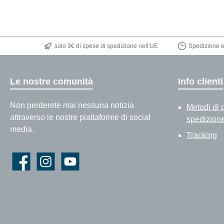
solo 9€ di spese di spedizione nell'UE
Spedizione en
Le nostre comunità
Info clienti
Non perderete mai nessuna notizia
Metodi di 
attraverso le nostre piattaforme di social
spedizion
media.
Tracking
Facebook
Instagram
YouTube