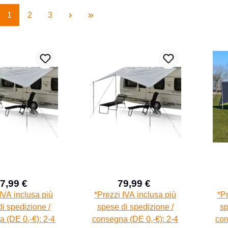
Pagina
Pagina
Pagina
1
2
3
7,99 €
79,99 €
Prezzo di vendita:
Prezzo di vendita:
Prezzo normale:
Prezzo normale:
IVA inclusa più
*Prezzi IVA inclusa più
*Pr
i spedizione /
spese di spedizione /
sp
 (DE 0,-€): 2-4
consegna (DE 0,-€): 2-4
con