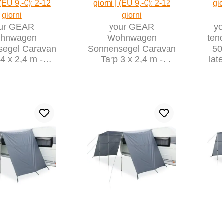
 (EU 9,-€): 2-12
giorni | (EU 9,-€): 2-12
gi
giorni
giorni
ur GEAR
your GEAR
y
hnwagen
Wohnwagen
ten
segel Caravan
Sonnensegel Caravan
50
 4 x 2,4 m -
Tarp 3 x 2,4 m -
lat
ole con pali,
tendalino incl. pali di
000 mm
supporto, 5000 mm