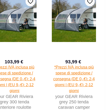
103,99 €
93,99 €
Prezzo di vendita:
Prezzo di vendita:
Prezzo normale:
Prezzo normal
ezzi IVA inclusa più
*Prezzi IVA inclusa più
ese di spedizione /
spese di spedizione /
segna (DE 0,-€): 2-4
consegna (DE 0,-€): 2-4
orni | (EU 9,-€): 2-12
giorni | (EU 9,-€): 2-12
giorni
giorni
our GEAR Riviera
your GEAR Riviera
grey 300 tenda
grey 250 tenda
nteriore roulotte
caravan camper