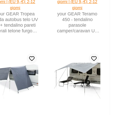
orni | (EU 9,-€): 2-12
giorni | (EU 9,-€): 2-12
giorni
giorni
our GEAR Tropea
your GEAR Teramo
da autobus telo UV
450 - tendalino
+ tendalino pareti
parasole
erali telone furgone
camper/caravan UV
roulotte camper
50+, tarp, veranda
con pareti laterali