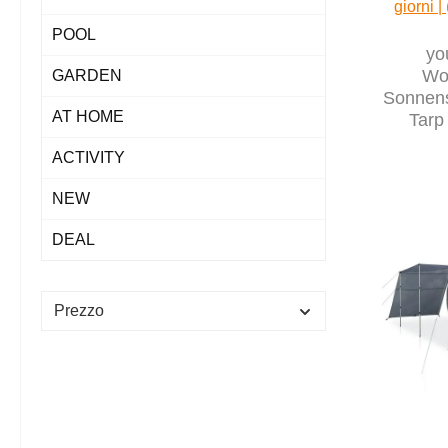
giorni |
POOL
yo
Wo
GARDEN
Sonnen
AT HOME
Tarp
paras
ACTIVITY
5
NEW
DEAL
Prezzo