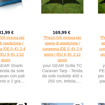
31,99 €
169,99 €
Prezzo di vendita:
Prezzo di vendita:
Prezzo normale:
Prezzo normale:
IVA inclusa più
*Prezzi IVA inclusa più
*Pr
i spedizione /
spese di spedizione /
sp
 (DE 0,-€): 2-4
consegna (DE 0,-€): 2-4
con
 (EU 9,-€): 2-12
giorni | (EU 9,-€): 2-12
gi
giorni
giorni
GEAR Sharki
your GEAR Scilla TC
y
Tenda da sole
Caravan Tarp - Tenda
PES
avan con pali
da sole roulotte 400 x
per
inio e 2 grandi
250 cm, tettoia,
pa
tre laterali
tettuccio, Camper