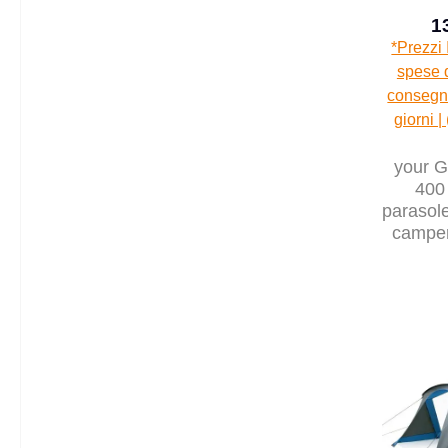
1
*Prezzi 
spese d
consegna
giorni |
your 
400 
parasole
camper
tenda