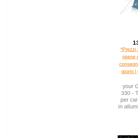
1
*Prezzi 
spese d
consegna
giorni |
your 
330 - 
per car
in allum
fines