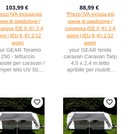
103,99 €
88,99 €
Prezzo di vendita:
Prezzo di vendita:
Prezzo normale:
Prezzo normal
ezzi IVA inclusa più
*Prezzi IVA inclusa più
ese di spedizione /
spese di spedizione /
segna (DE 0,-€): 2-4
consegna (DE 0,-€): 2-4
orni | (EU 9,-€): 2-12
giorni | (EU 9,-€): 2-12
giorni
giorni
our GEAR Teramo
your GEAR tenda
250 - tettuccio
caravan Caravan Tarp
asole per caravan /
4,5 x 2,4 m tetto
mper telo UV 50+
apribile per roulotte
tenda con pareti
incl. pali 5000 mm
laterali