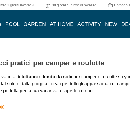
tro 2 giorni lavorativi
30 giorni di diritto di recesso
Comodo ac
G
POOL
GARDEN
AT HOME
ACTIVITY
NEW
DE
cci pratici per camper e roulotte
 varietà di
tettucci
e
tende da sole
per camper e roulotte su you
dal sole e dalla pioggia, ideali per tutti gli appassionati di campeg
 perfetta per la tua vacanza all'aperto con noi.
più