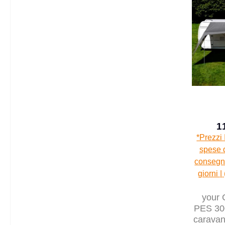
1
*Prezzi 
spese d
consegna
giorni |
your 
PES 300
caravan