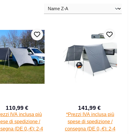
110,99 €
141,99 €
Prezzo di vendita:
Prezzo di vendita:
Prezzo normale:
Prezzo normal
ezzi IVA inclusa più
*Prezzi IVA inclusa più
ese di spedizione /
spese di spedizione /
segna (DE 0,-€): 2-4
consegna (DE 0,-€): 2-4