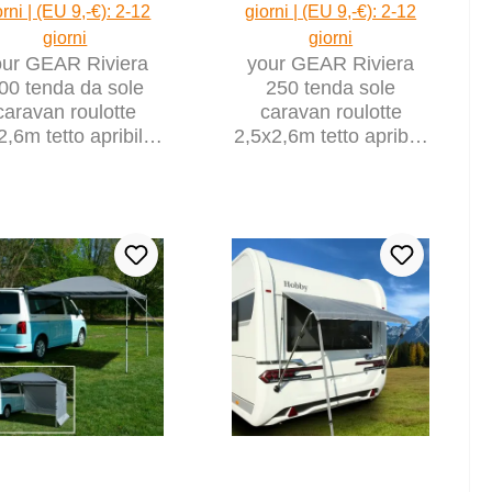
orni | (EU 9,-€): 2-12
giorni | (EU 9,-€): 2-12
giorni
giorni
our GEAR Riviera
your GEAR Riviera
00 tenda da sole
250 tenda sole
caravan roulotte
caravan roulotte
2,6m tetto apribile
2,5x2,6m tetto apribile
UV 50+ finestra
UV 50+ finestra
panoramica