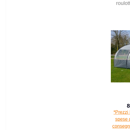
roulot
veran
8
*Prezzi 
spese d
consegna