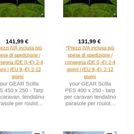
141,99 €
131,99 €
Prezzo di vendita:
Prezzo di vendita:
Prezzo normale:
Prezzo normal
ezzi IVA inclusa più
*Prezzi IVA inclusa più
ese di spedizione /
spese di spedizione /
segna (DE 0,-€): 2-4
consegna (DE 0,-€): 2-4
orni | (EU 9,-€): 2-12
giorni | (EU 9,-€): 2-12
giorni
giorni
our GEAR Scilla
your GEAR Scilla
 450 x 250 - Tarp
PES 400 x 250 - tarp
 caravan, tendalino
per caravan tendalino
rasole per roulotte
parasole per roulotte
e camper
e camper