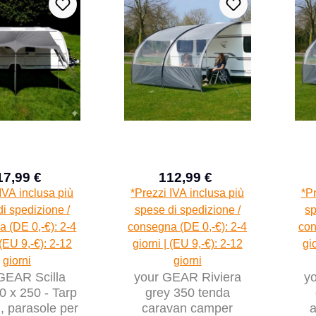
17,99 €
112,99 €
Prezzo di vendita:
Prezzo di vendita:
Prezzo normale:
Prezzo normale:
IVA inclusa più
*Prezzi IVA inclusa più
*Pr
i spedizione /
spese di spedizione /
sp
 (DE 0,-€): 2-4
consegna (DE 0,-€): 2-4
con
 (EU 9,-€): 2-12
giorni | (EU 9,-€): 2-12
gi
giorni
giorni
GEAR Scilla
your GEAR Riviera
y
 x 250 - Tarp
grey 350 tenda
, parasole per
caravan camper
a