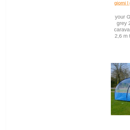
giorni |
your 
grey 
carava
2,6 m 
50