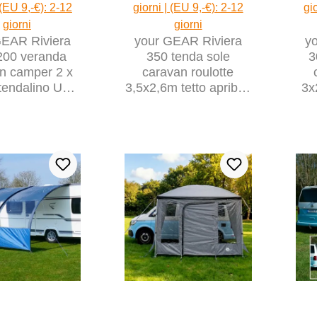
 (EU 9,-€): 2-12
giorni | (EU 9,-€): 2-12
gi
giorni
giorni
GEAR Riviera
your GEAR Riviera
y
200 veranda
350 tenda sole
3
n camper 2 x
caravan roulotte
tendalino UV
3,5x2,6m tetto apribile
3x
+ finestre
UV 50+ finestra
panoramica