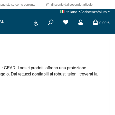
quisto su conto corrente
di sconto dal secondo articolo
Italiano
Assistenza/aiuto
Show toolbar
AL
Hai 0 articoli nella lista dei d
0,00 €
r GEAR. I nostri prodotti offrono una protezione
gio. Dai tettucci gonfiabili ai robusti teloni, troverai la