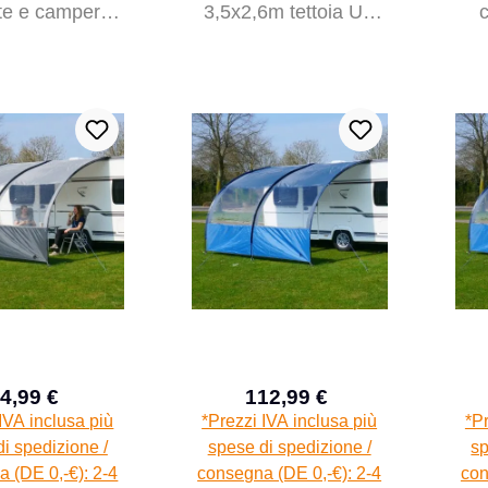
te e camper,
3,5x2,6m tettoia UV
da parasole
50+ con finestre
tet
4,99 €
112,99 €
Prezzo di vendita:
Prezzo di vendita:
Prezzo normale:
Prezzo normale:
IVA inclusa più
*Prezzi IVA inclusa più
*Pr
i spedizione /
spese di spedizione /
sp
 (DE 0,-€): 2-4
consegna (DE 0,-€): 2-4
con