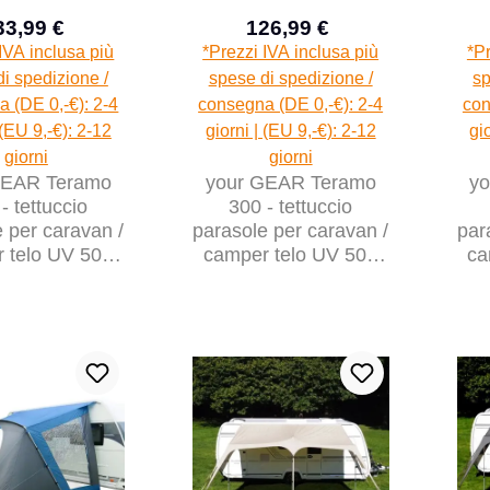
33,99 €
126,99 €
Prezzo di vendita:
Prezzo di vendita:
Prezzo normale:
Prezzo normale:
IVA inclusa più
*Prezzi IVA inclusa più
*Pr
i spedizione /
spese di spedizione /
sp
 (DE 0,-€): 2-4
consegna (DE 0,-€): 2-4
con
 (EU 9,-€): 2-12
giorni | (EU 9,-€): 2-12
gi
giorni
giorni
GEAR Teramo
your GEAR Teramo
y
- tettuccio
300 - tettuccio
 per caravan /
parasole per caravan /
par
 telo UV 50+
camper telo UV 50+
ca
 con pareti
tenda con pareti
laterali
laterali