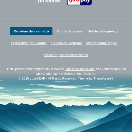
Zahlungsanbieter
Recedere dal contratto
Diritto di recesso
Tutela della privacy
Preferenze per i cookie
Condizioni generali
Informazione legale
Erklärung zur Barrierefreiheit
Tutti i prezzi sono comprensivi di IVA più
, spese di spedizione
ed eventuali spese di
spedizione, se non diversamente indicato.
© 2026 yourGEAR - All Rights Reserved. Theme by
ThemeWare®