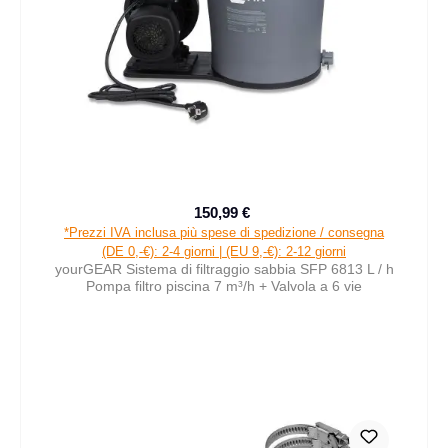
150,99 €
Prezzo di vendita:
Prezzo normale:
*Prezzi IVA inclusa più spese di spedizione / consegna
(DE 0,-€): 2-4 giorni | (EU 9,-€): 2-12 giorni
yourGEAR Sistema di filtraggio sabbia SFP 6813 L / h
Pompa filtro piscina 7 m³/h + Valvola a 6 vie