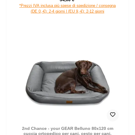
Prezzo di vendita:
Prezzo normale:
*Prezzi IVA inclusa più spese di spedizione / consegna
(DE 0,-€): 2-4 giorni | (EU 9,-€): 2-12 giorni
2nd Chance - your GEAR Belluno 80x120 cm
cuccia ortopedico per cani, cesto per cani,