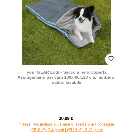
your GEAR Lodi - Sacco a pelo Coperta
Asciugamano per cani 100x 60/120 cm, morbido,
caldo, lavabile
30,99 €
Prezzo di vendita:
Prezzo normale:
*Prezzi IVA inclusa più spese di spedizione / consegna
(DE 0,-€): 2-4 giorni | (EU 9,-€): 2-12 giorni