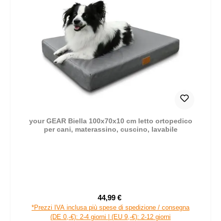
your GEAR Biella 100x70x10 cm letto ortopedico
per cani, materassino, cuscino, lavabile
44,99 €
Prezzo di vendita:
Prezzo normale:
*Prezzi IVA inclusa più spese di spedizione / consegna
(DE 0,-€): 2-4 giorni | (EU 9,-€): 2-12 giorni