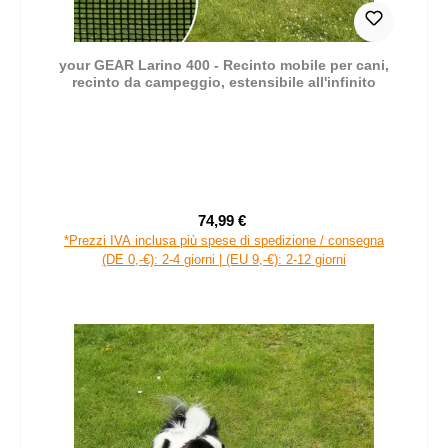
your GEAR Larino 400 - Recinto mobile per cani,
recinto da campeggio, estensibile all'infinito
74,99 €
Prezzo di vendita:
Prezzo normale:
*Prezzi IVA inclusa più spese di spedizione / consegna
(DE 0,-€): 2-4 giorni | (EU 9,-€): 2-12 giorni