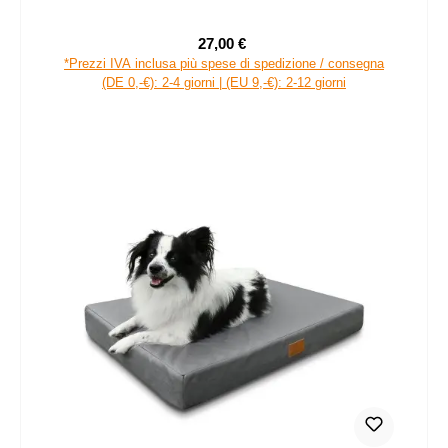
27,00 €
Prezzo di vendita:
Prezzo normale:
*Prezzi IVA inclusa più spese di spedizione / consegna
(DE 0,-€): 2-4 giorni | (EU 9,-€): 2-12 giorni