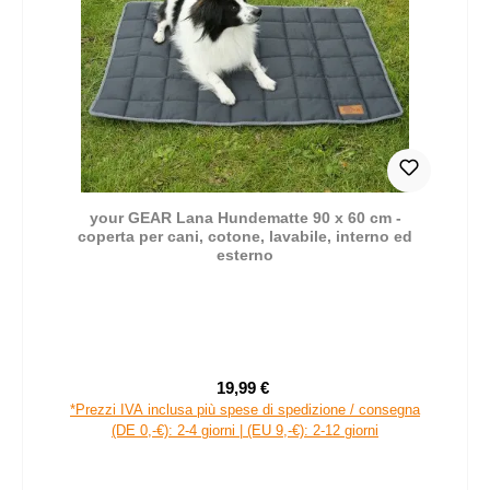
your GEAR Lana Hundematte 90 x 60 cm -
coperta per cani, cotone, lavabile, interno ed
esterno
19,99 €
Prezzo di vendita:
Prezzo normale:
*Prezzi IVA inclusa più spese di spedizione / consegna
(DE 0,-€): 2-4 giorni | (EU 9,-€): 2-12 giorni