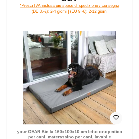
Prezzo di vendita:
Prezzo normale:
*Prezzi IVA inclusa più spese di spedizione / consegna
(DE 0,-€): 2-4 giorni | (EU 9,-€): 2-12 giorni
your GEAR Biella 160x100x10 cm letto ortopedico
per cani, materassino per cani, lavabile