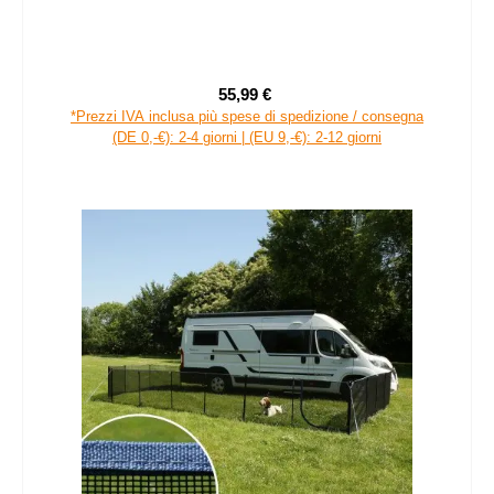
55,99 €
Prezzo di vendita:
Prezzo normale:
*Prezzi IVA inclusa più spese di spedizione / consegna
(DE 0,-€): 2-4 giorni | (EU 9,-€): 2-12 giorni