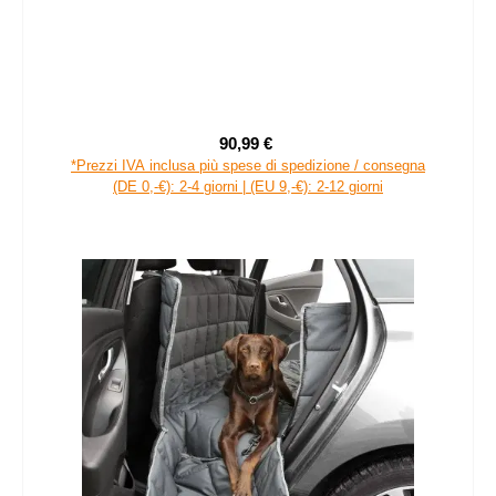
90,99 €
Prezzo di vendita:
Prezzo normale:
*Prezzi IVA inclusa più spese di spedizione / consegna
(DE 0,-€): 2-4 giorni | (EU 9,-€): 2-12 giorni