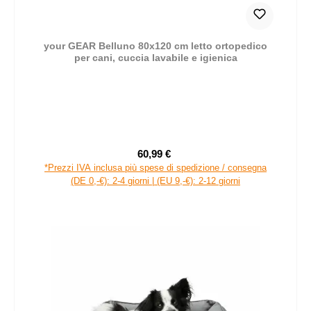
your GEAR Belluno 80x120 cm letto ortopedico
per cani, cuccia lavabile e igienica
60,99 €
Prezzo di vendita:
Prezzo normale:
*Prezzi IVA inclusa più spese di spedizione / consegna
(DE 0,-€): 2-4 giorni | (EU 9,-€): 2-12 giorni