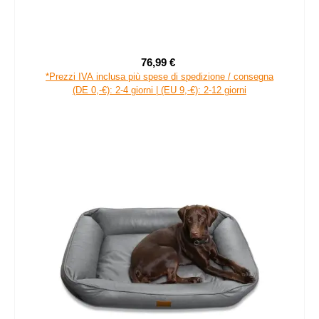
76,99 €
Prezzo di vendita:
Prezzo normale:
*Prezzi IVA inclusa più spese di spedizione / consegna
(DE 0,-€): 2-4 giorni | (EU 9,-€): 2-12 giorni