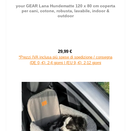
your GEAR Lana Hundematte 120 x 80 cm coperta
per cani, cotone, robusta, lavabile, indoor &
outdoor
29,99 €
Prezzo di vendita:
Prezzo normale:
*Prezzi IVA inclusa più spese di spedizione / consegna
(DE 0,-€): 2-4 giorni | (EU 9,-€): 2-12 giorni