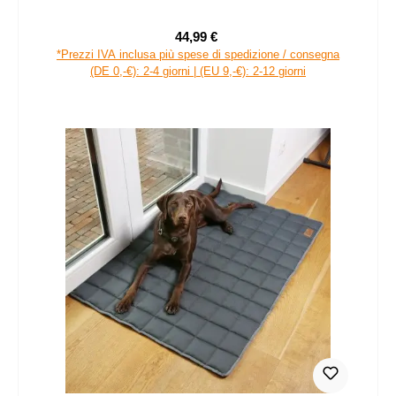
44,99 €
Prezzo di vendita:
Prezzo normale:
*Prezzi IVA inclusa più spese di spedizione / consegna
(DE 0,-€): 2-4 giorni | (EU 9,-€): 2-12 giorni