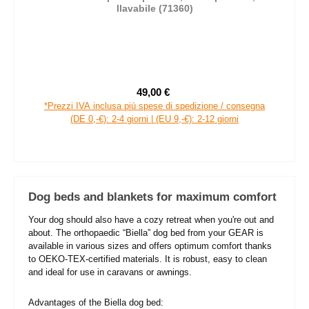
llavabile (71360)
49,00 €
Prezzo di vendita:
Prezzo normale:
*Prezzi IVA inclusa più spese di spedizione / consegna
(DE 0,-€): 2-4 giorni | (EU 9,-€): 2-12 giorni
Dog beds and blankets for maximum comfort
Your dog should also have a cozy retreat when you're out and
about. The orthopaedic “Biella” dog bed from your GEAR is
available in various sizes and offers optimum comfort thanks
to OEKO-TEX-certified materials. It is robust, easy to clean
and ideal for use in caravans or awnings.
Advantages of the Biella dog bed: