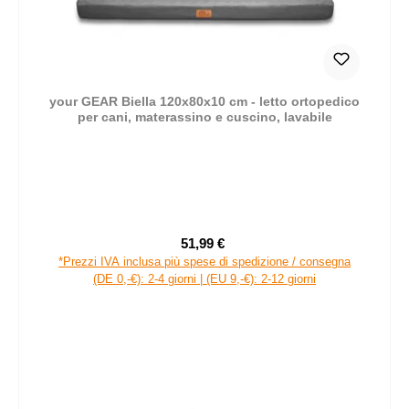
your GEAR Biella 120x80x10 cm - letto ortopedico
per cani, materassino e cuscino, lavabile
51,99 €
Prezzo di vendita:
Prezzo normale:
*Prezzi IVA inclusa più spese di spedizione / consegna
(DE 0,-€): 2-4 giorni | (EU 9,-€): 2-12 giorni