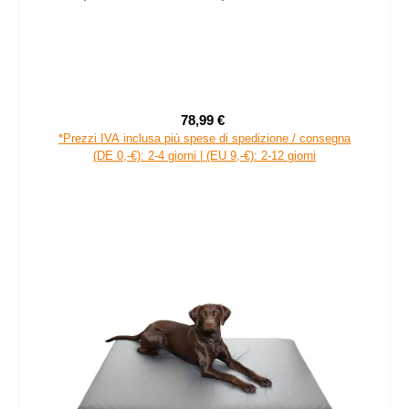
78,99 €
Prezzo di vendita:
Prezzo normale:
*Prezzi IVA inclusa più spese di spedizione / consegna
(DE 0,-€): 2-4 giorni | (EU 9,-€): 2-12 giorni