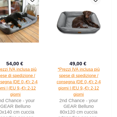
54,00 €
49,00 €
Prezzo di vendita:
Prezzo di vendita:
Prezzo normale:
Prezzo normal
ezzi IVA inclusa più
*Prezzi IVA inclusa più
ese di spedizione /
spese di spedizione /
segna (DE 0,-€): 2-4
consegna (DE 0,-€): 2-4
orni | (EU 9,-€): 2-12
giorni | (EU 9,-€): 2-12
giorni
giorni
nd Chance - your
2nd Chance - your
GEAR Belluno
GEAR Belluno
0x140 cm cuccia
80x120 cm cuccia