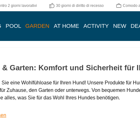
tro 2 giorni lavorativi
30 giorni di diritto di recesso
Comodo ac
G
POOL
GARDEN
AT HOME
ACTIVITY
NEW
DE
& Garten: Komfort und Sicherheit für I
 Sie eine Wohlfühloase für Ihren Hund! Unsere Produkte für H
 für Zuhause, den Garten oder unterwegs. Von bequemen Hundeb
ie alles, was Sie für das Wohl Ihres Hundes benötigen.
sen