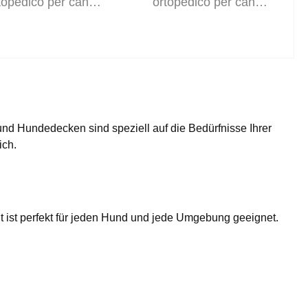
topedico per cani,
ortopedico per cani,
cesto per cani,
cesto per cani,
llavabile (71361)
llavabile (71360)
nd Hundedecken sind speziell auf die Bedürfnisse Ihrer
ich.
 ist perfekt für jeden Hund und jede Umgebung geeignet.