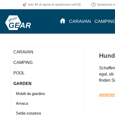
solo 9€ di spese di spedizione nell'UE
Spedizione en
CARAVAN
CAMPIN
CARAVAN
Hund 
CAMPING
Schaffen
POOL
egal, ob
finden S
GARDEN
Mobili da giardino
weiterle
Amaca
Sedia sospesa