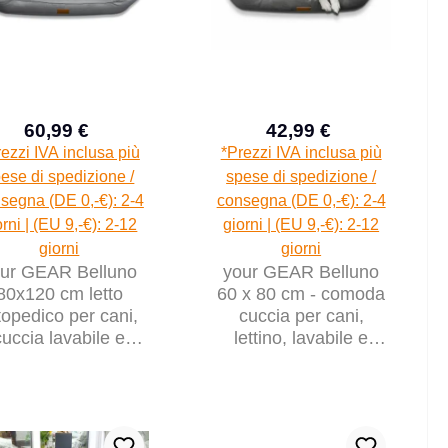
60,99 €
42,99 €
Prezzo di vendita:
Prezzo di vendita:
Prezzo normale:
Prezzo normal
ezzi IVA inclusa più
*Prezzi IVA inclusa più
ese di spedizione /
spese di spedizione /
segna (DE 0,-€): 2-4
consegna (DE 0,-€): 2-4
orni | (EU 9,-€): 2-12
giorni | (EU 9,-€): 2-12
giorni
giorni
ur GEAR Belluno
your GEAR Belluno
80x120 cm letto
60 x 80 cm - comoda
topedico per cani,
cuccia per cani,
cuccia lavabile e
lettino, lavabile e
igienica
igienica