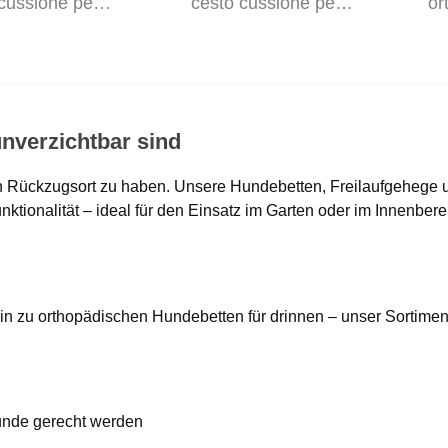
cussione per
cesto cussione per
or
 ortopedico,
cani, ortopedico,
ile (71362)
lavabile (71363)
nverzichtbar sind
en Rückzugsort zu haben. Unsere Hundebetten, Freilaufgehege u
ktionalität – ideal für den Einsatz im Garten oder im Innenbere
n zu orthopädischen Hundebetten für drinnen – unser Sortiment
Hunde gerecht werden