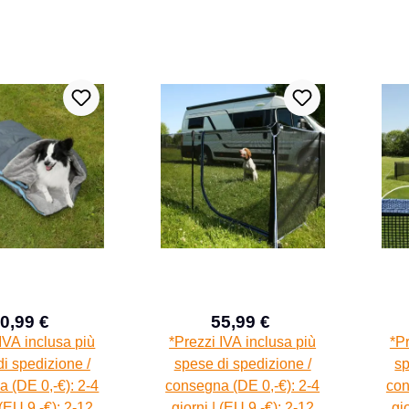
0,99 €
55,99 €
Prezzo di vendita:
Prezzo di vendita:
Prezzo normale:
Prezzo normale:
IVA inclusa più
*Prezzi IVA inclusa più
*Pr
i spedizione /
spese di spedizione /
sp
 (DE 0,-€): 2-4
consegna (DE 0,-€): 2-4
con
 (EU 9,-€): 2-12
giorni | (EU 9,-€): 2-12
gi