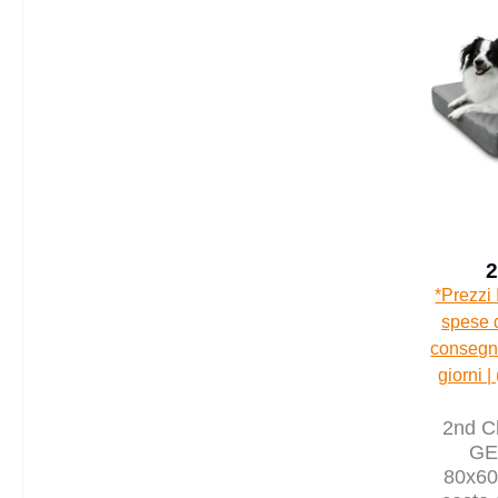
2
*Prezzi 
spese d
consegna
giorni |
2nd C
GE
80x60