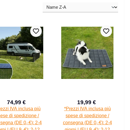
74,99 €
19,99 €
Prezzo di vendita:
Prezzo di vendita:
Prezzo normale:
Prezzo normal
ezzi IVA inclusa più
*Prezzi IVA inclusa più
ese di spedizione /
spese di spedizione /
segna (DE 0,-€): 2-4
consegna (DE 0,-€): 2-4
orni | (EU 9,-€): 2-12
giorni | (EU 9,-€): 2-12