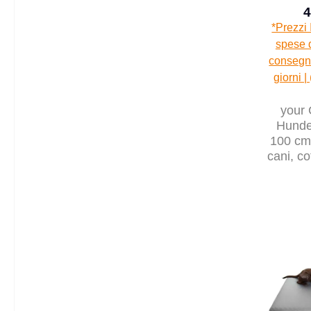
4
*Prezzi 
spese d
consegna
giorni |
your
Hunde
100 cm 
cani, co
intern