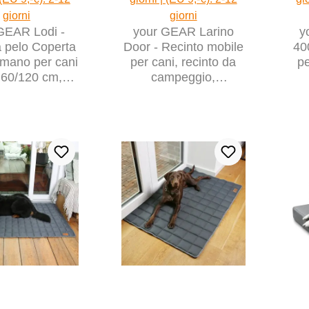
giorni
giorni
GEAR Lodi -
your GEAR Larino
y
 pelo Coperta
Door - Recinto mobile
40
mano per cani
per cani, recinto da
pe
 60/120 cm,
campeggio,
ido, caldo,
estensibile all'infinito
est
lavabile