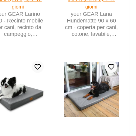
giorni
giorni
our GEAR Larino
your GEAR Lana
0 - Recinto mobile
Hundematte 90 x 60
r cani, recinto da
cm - coperta per cani,
campeggio,
cotone, lavabile,
ensibile all'infinito
interno ed esterno