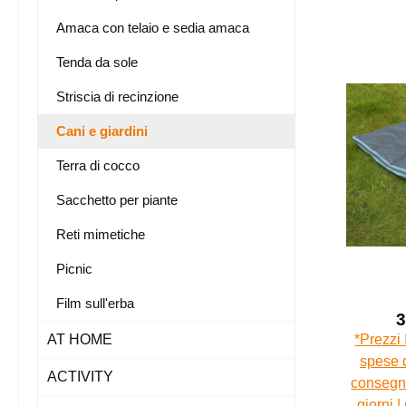
Amaca con telaio e sedia amaca
Tenda da sole
Striscia di recinzione
Cani e giardini
Terra di cocco
Sacchetto per piante
Reti mimetiche
Picnic
Film sull'erba
3
AT HOME
*Prezzi 
spese d
ACTIVITY
consegna
giorni |