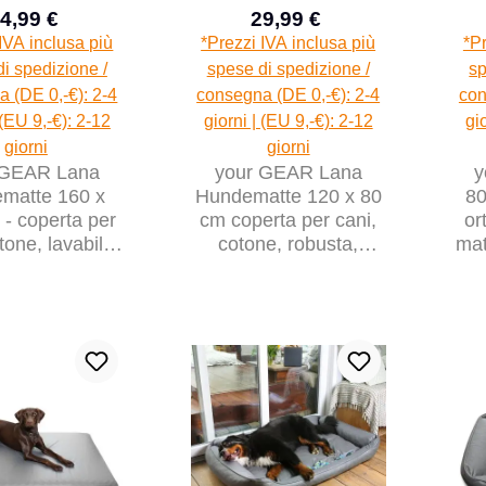
4,99 €
29,99 €
Prezzo di vendita:
Prezzo di vendita:
Prezzo normale:
Prezzo normale:
IVA inclusa più
*Prezzi IVA inclusa più
*Pr
i spedizione /
spese di spedizione /
sp
 (DE 0,-€): 2-4
consegna (DE 0,-€): 2-4
con
 (EU 9,-€): 2-12
giorni | (EU 9,-€): 2-12
gi
giorni
giorni
 GEAR Lana
your GEAR Lana
y
matte 160 x
Hundematte 120 x 80
80
- coperta per
cm coperta per cani,
or
tone, lavabile,
cotone, robusta,
mat
o ed esterno
lavabile, indoor &
outdoor