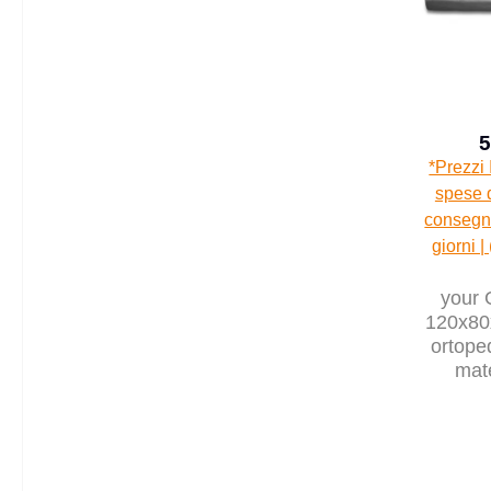
5
*Prezzi 
spese d
consegna
giorni |
your 
120x80x
ortope
mat
cusci