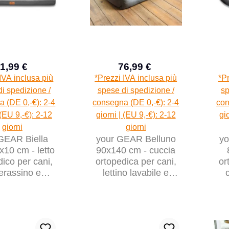
1,99 €
76,99 €
Prezzo di vendita:
Prezzo di vendita:
Prezzo normale:
Prezzo normale:
IVA inclusa più
*Prezzi IVA inclusa più
*Pr
i spedizione /
spese di spedizione /
sp
 (DE 0,-€): 2-4
consegna (DE 0,-€): 2-4
con
 (EU 9,-€): 2-12
giorni | (EU 9,-€): 2-12
gi
giorni
giorni
GEAR Biella
your GEAR Belluno
yo
10 cm - letto
90x140 cm - cuccia
dico per cani,
ortopedica per cani,
or
erassino e
lettino lavabile e
no, lavabile
igienico