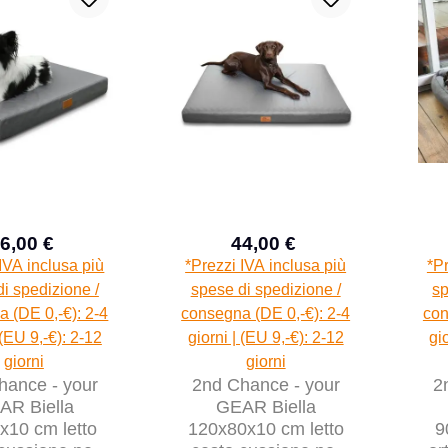
6,00 €
44,00 €
Prezzo di vendita:
Prezzo di vendita:
Prezzo normale:
Prezzo normale:
IVA inclusa più
*Prezzi IVA inclusa più
*Pr
i spedizione /
spese di spedizione /
sp
 (DE 0,-€): 2-4
consegna (DE 0,-€): 2-4
con
 (EU 9,-€): 2-12
giorni | (EU 9,-€): 2-12
gi
giorni
giorni
hance - your
2nd Chance - your
2
AR Biella
GEAR Biella
x10 cm letto
120x80x10 cm letto
9