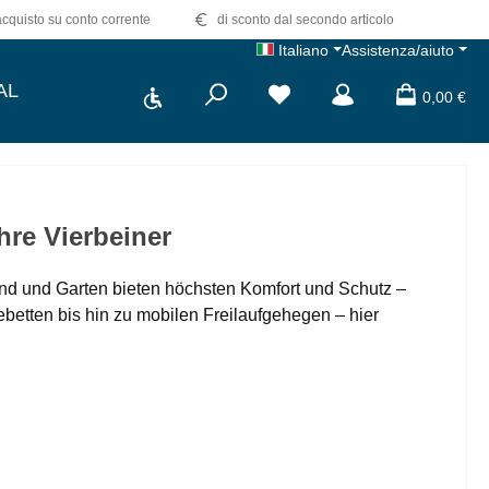
quisto su conto corrente
di sconto dal secondo articolo
Italiano
Assistenza/aiuto
Show toolbar
AL
Hai 0 articoli nella lista dei d
0,00 €
hre Vierbeiner
und und Garten bieten höchsten Komfort und Schutz –
etten bis hin zu mobilen Freilaufgehegen – hier