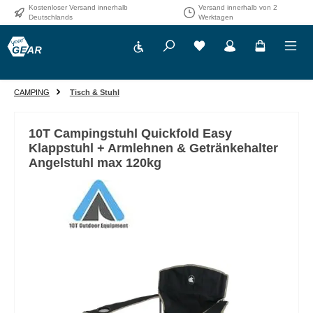
Kostenloser Versand innerhalb
Versand innerhalb von 2
Zum Hauptinhalt springen
Deutschlands
Werktagen
Werkzeugleiste anzeigen
CAMPING
Tisch & Stuhl
10T Campingstuhl Quickfold Easy
Klappstuhl + Armlehnen & Getränkehalter
Angelstuhl max 120kg
Bildergalerie überspringen