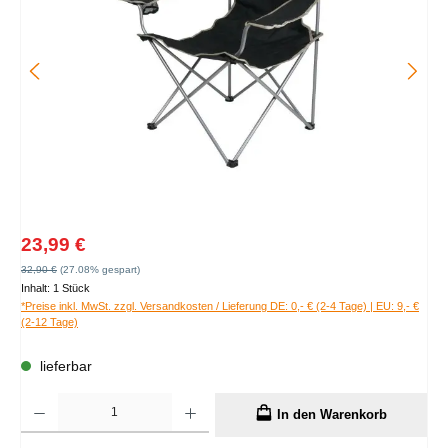
Verkaufspreis:
23,99 €
Regulärer Preis:
32,90 €
(27.08% gespart)
Inhalt:
1 Stück
*Preise inkl. MwSt. zzgl. Versandkosten / Lieferung DE: 0,- € (2-4 Tage) | EU: 9,- €
(2-12 Tage)
lieferbar
Produkt Anzahl: Gib den gewünschten Wert ein oder benutze die Schaltflächen um die A
In den Warenkorb