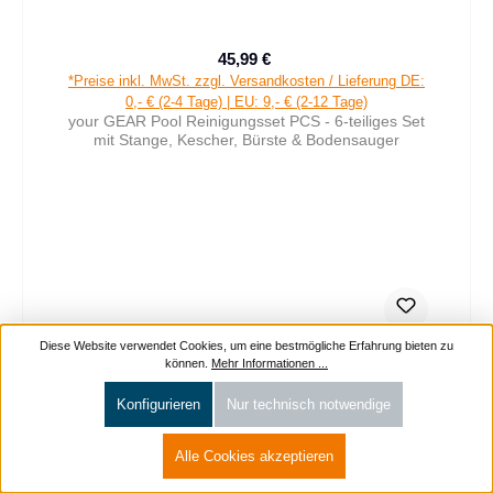
45,99 €
Verkaufspreis:
Regulärer Preis:
*Preise inkl. MwSt. zzgl. Versandkosten / Lieferung DE:
0,- € (2-4 Tage) | EU: 9,- € (2-12 Tage)
your GEAR Pool Reinigungsset PCS - 6-teiliges Set
mit Stange, Kescher, Bürste & Bodensauger
Diese Website verwendet Cookies, um eine bestmögliche Erfahrung bieten zu
können.
Mehr Informationen ...
Konfigurieren
Nur technisch notwendige
Alle Cookies akzeptieren