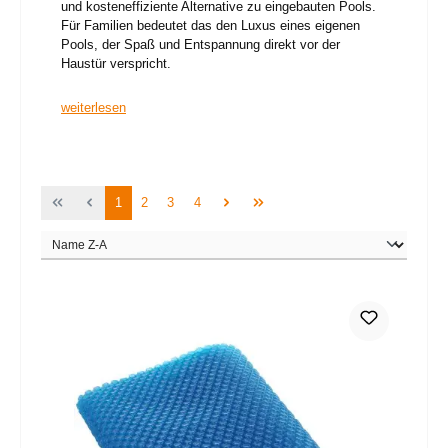
und kosteneffiziente Alternative zu eingebauten Pools.
Für Familien bedeutet das den Luxus eines eigenen
Pools, der Spaß und Entspannung direkt vor der
Haustür verspricht.
weiterlesen
Seite
Seite
Seite
Seite
1
2
3
4