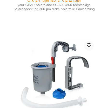
0,- € (2-4 Tage) | EU: 9,- € (2-12 Tage)
your GEAR Solarplane SC-500x800 rechteckige
Solarabdeckung 300 µm dicke Solarfolie Poolheizung