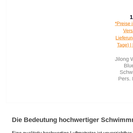
1
*Preise 
Vers
Lieferun
Tage) |
Jilong
Blu
Schw
Pers. 
Strandm
Wa
Die Bedeutung hochwertiger Schwimm