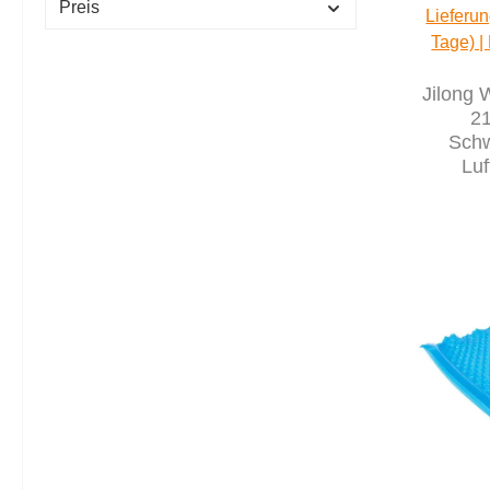
Preis
Lieferun
Tage) |
Jilong 
2
Sch
Luf
Strandm
Wa