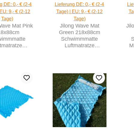
g DE: 0,- € (2-4
Lieferung DE: 0,- € (2-4
Lie
 EU: 9,- € (2-12
Tage) | EU: 9,- € (2-12
Ta
Tage)
Tage)
Wave Mat Pink
Jilong Wave Mat
Ji
18x88cm
Green 218x88cm
wimmmatte
Schwimmmatte
tmatratze
Luftmatratze
M
atte Poolliege
Strandmatte Poolliege
Str
sserliege
Wasserliege