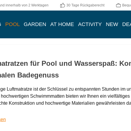
and innerhalb von 2 Werktagen
30 Tage Rückgaberecht
Bequ
G
POOL
GARDEN
AT HOME
ACTIVITY
NEW
DE
matratzen für Pool und Wasserspaß: K
malen Badegenuss
tige Luftmatratze ist der Schlüssel zu entspannten Stunden im 
 hochwertigen Schwimmmatten bieten wir Ihnen ein vielfältiges
hte Konstruktion und hochwertige Materialien gewährleisten 
sen