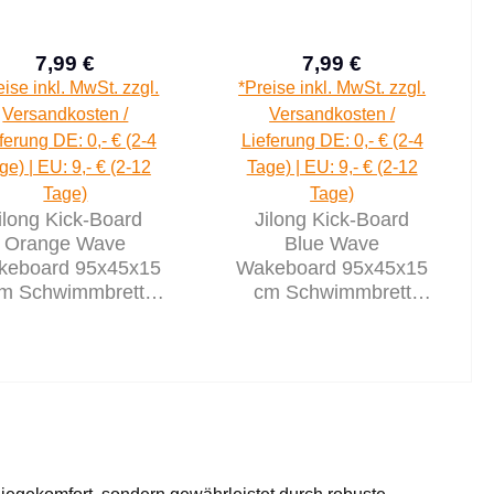
7,99 €
7,99 €
Regulärer Preis:
Regulärer Preis:
eise inkl. MwSt. zzgl.
*Preise inkl. MwSt. zzgl.
Versandkosten /
Versandkosten /
ferung DE: 0,- € (2-4
Lieferung DE: 0,- € (2-4
ge) | EU: 9,- € (2-12
Tage) | EU: 9,- € (2-12
Tage)
Tage)
ilong Kick-Board
Jilong Kick-Board
Orange Wave
Blue Wave
keboard 95x45x15
Wakeboard 95x45x15
m Schwimmbrett
cm Schwimmbrett
fbrett Wellenreiter
Surfbrett Wellenreiter
Luftmatratze
Luftmatratze