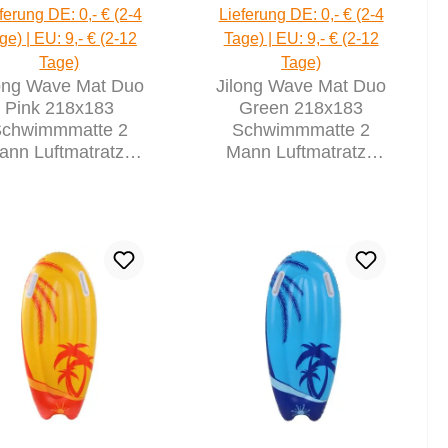
ferung DE: 0,- € (2-4
Lieferung DE: 0,- € (2-4
ge) | EU: 9,- € (2-12
Tage) | EU: 9,- € (2-12
Tage)
Tage)
long Wave Mat Duo
Jilong Wave Mat Duo
Pink 218x183
Green 218x183
Schwimmmatte 2
Schwimmmatte 2
ann Luftmatratze
Mann Luftmatratze
andmatte Poolliege
Strandmatte Poolliege
Wasserliege
Wasserliege