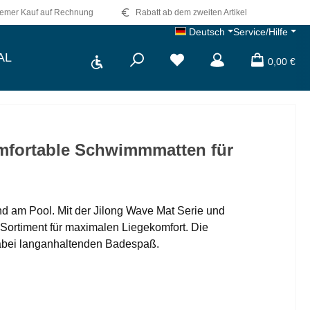
emer Kauf auf Rechnung
Rabatt ab dem zweiten Artikel
Deutsch
Service/Hilfe
Werkzeugleiste anzeigen
AL
Du hast 0 Produkte auf dem 
0,00 €
omfortable Schwimmmatten für
und am Pool. Mit der Jilong Wave Mat Serie und
 Sortiment für maximalen Liegekomfort. Die
dabei langanhaltenden Badespaß.