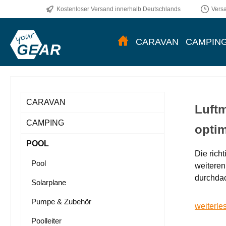
Kostenloser Versand innerhalb Deutschlands
Vers
CARAVAN
CAMPIN
CARAVAN
Luft
CAMPING
opti
POOL
Die rich
Pool
weiteren
durchdac
Solarplane
Pumpe & Zubehör
weiterle
Poolleiter