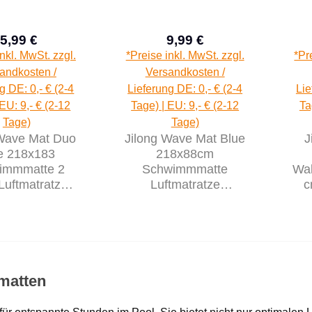
5,99 €
9,99 €
Verkaufspreis:
Regulärer Preis:
Regulärer Preis:
inkl. MwSt. zzgl.
*Preise inkl. MwSt. zzgl.
*Pr
andkosten /
Versandkosten /
g DE: 0,- € (2-4
Lieferung DE: 0,- € (2-4
Lie
 EU: 9,- € (2-12
Tage) | EU: 9,- € (2-12
Ta
Tage)
Tage)
 Wave Mat Duo
Jilong Wave Mat Blue
J
e 218x183
218x88cm
immmatte 2
Schwimmmatte
Wa
Luftmatratze
Luftmatratze
c
atte Poolliege
Strandmatte Poolliege
Sur
sserliege
Wasserliege
matten