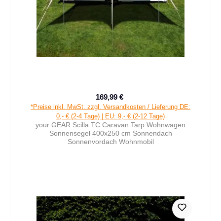
169,99 €
Verkaufspreis:
Regulärer Preis:
*Preise inkl. MwSt. zzgl. Versandkosten / Lieferung DE:
0,- € (2-4 Tage) | EU: 9,- € (2-12 Tage)
your GEAR Scilla TC Caravan Tarp Wohnwagen
Sonnensegel 400x250 cm Sonnendach
Sonnenvordach Wohnmobil