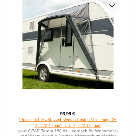
93,99 €
Verkaufspreis:
Regulärer Preis:
*Preise inkl. MwSt. zzgl. Versandkosten / Lieferung DE:
0,- € (2-4 Tage) | EU: 9,- € (2-12 Tage)
your GEAR Tarent 180 Air - Vordach für Wohnmobil-