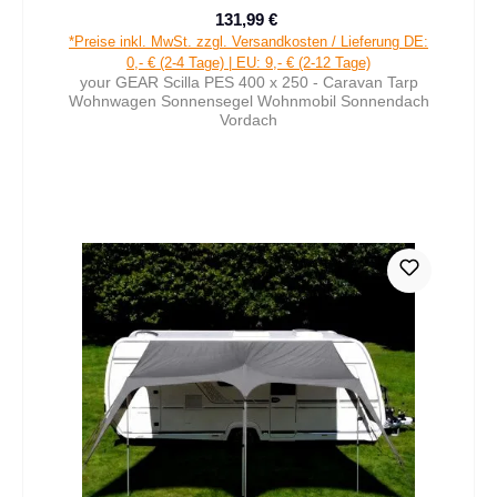
131,99 €
Verkaufspreis:
Regulärer Preis:
*Preise inkl. MwSt. zzgl. Versandkosten / Lieferung DE:
0,- € (2-4 Tage) | EU: 9,- € (2-12 Tage)
your GEAR Scilla PES 400 x 250 - Caravan Tarp
Wohnwagen Sonnensegel Wohnmobil Sonnendach
Vordach