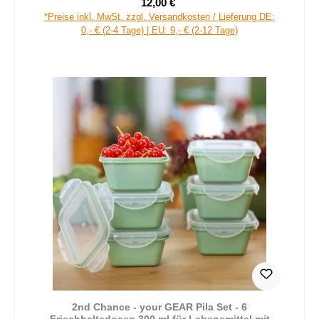
12,00 €
Verkaufspreis:
Regulärer Preis:
*Preise inkl. MwSt. zzgl. Versandkosten / Lieferung DE:
0,- € (2-4 Tage) | EU: 9,- € (2-12 Tage)
2nd Chance - your GEAR Pila Set - 6
Frischhaltedosen 300 ml für Lebensmittel mit