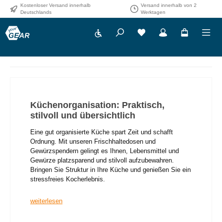
Kostenloser Versand innerhalb
Versand innerhalb von 2
Zum Hauptinhalt springen
Deutschlands
Werktagen
Werkzeugleiste anzeigen
Küchenorganisation: Praktisch,
stilvoll und übersichtlich
Eine gut organisierte Küche spart Zeit und schafft
Ordnung. Mit unseren Frischhaltedosen und
Gewürzspendern gelingt es Ihnen, Lebensmittel und
Gewürze platzsparend und stilvoll aufzubewahren.
Bringen Sie Struktur in Ihre Küche und genießen Sie ein
stressfreies Kocherlebnis.
weiterlesen