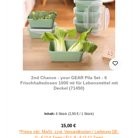
2nd Chance - your GEAR Pila Set - 6
Frischhaltedosen 1000 ml für Lebensmittel mit
Deckel (71450)
Inhalt:
6 Stück
(2,50 € / 1 Stück)
15,00 €
Verkaufspreis:
Regulärer Preis:
*Preise inkl. MwSt. zzgl. Versandkosten / Lieferung DE:
0,- € (2-4 Tage) | EU: 9,- € (2-12 Tage)