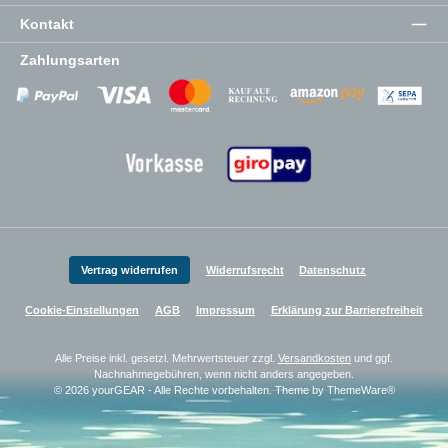
Kontakt
Zahlungsarten
Zahlungsanbieter
Zahlungsanbieter
Zahlungsanbieter
Vertrag widerrufen
Widerrufsrecht
Datenschutz
Cookie-Einstellungen
AGB
Impressum
Erklärung zur Barrierefreiheit
Alle Preise inkl. gesetzl. Mehrwertsteuer zzgl.
Versandkosten
und ggf.
Nachnahmegebühren, wenn nicht anders angegeben.
© 2026 yourGEAR - Alle Rechte vorbehalten. Theme by
ThemeWare®