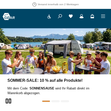
Versand innerhalb von 2 Werktagen
Werkzeugleiste anzeigen
Du hast 0 Produkte auf 
Slider überspringen
SOMMER-SALE: 10 % auf alle Produkte!
Mit dem Code:
SONNENSAUSE
wird Ihr Rabatt direkt im
Warenkorb abgezogen.