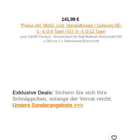
141,99 €
Verkaufspreis:
Regulärer Preis:
eise inkl. MwSt. zzgl. Versandkosten / Lieferung DE:
*Preise inkl.
0,- € (2-4 Tage) | EU: 9,- € (2-12 Tage)
0,- €
 GEAR Parasol - Sonnendach für Bulli Multivan Wohnmobil 260
your GEAR Sun 
x 260 cm 2 x Seitenwand Busvorzelt
Exklusive Deals:
Sichern Sie sich Ihre
Schnäppchen, solange der Vorrat reicht.
Unsere Sonderangebote >>>
Produktgalerie überspringen