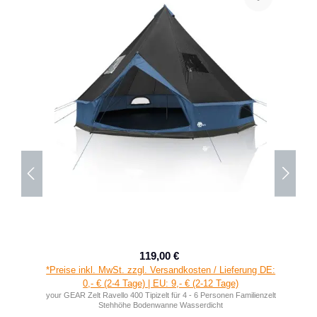
119,00 €
Verkaufspreis:
Regulärer Preis:
:
*Preise inkl. MwSt. zzgl. Versandkosten / Lieferung DE:
0,- € (2-4 Tage) | EU: 9,- € (2-12 Tage)
your GEAR Zelt Ravello 400 Tipizelt für 4 - 6 Personen Familienzelt
Stehhöhe Bodenwanne Wasserdicht