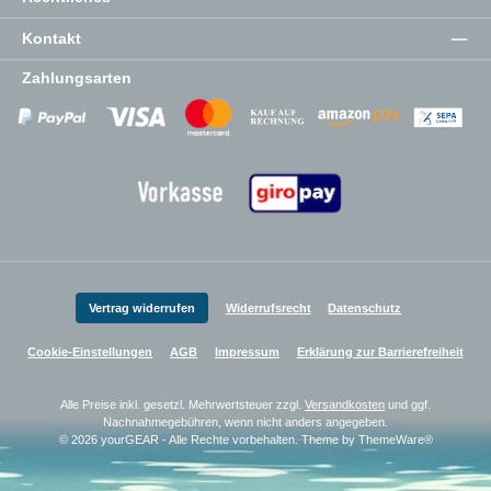
Kontakt
Zahlungsarten
Zahlungsanbieter
Zahlungsanbieter
Zahlungsanbieter
Vertrag widerrufen
Widerrufsrecht
Datenschutz
Cookie-Einstellungen
AGB
Impressum
Erklärung zur Barrierefreiheit
Alle Preise inkl. gesetzl. Mehrwertsteuer zzgl.
Versandkosten
und ggf.
Nachnahmegebühren, wenn nicht anders angegeben.
© 2026 yourGEAR - Alle Rechte vorbehalten. Theme by
ThemeWare®