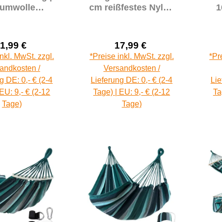
umwolle
cm reißfestes Nylon
1
hängematte
60g/m² camouflage
 Befestigung-
240kg TÜV
T
Set
1,99 €
17,99 €
Verkaufspreis:
Verkaufspreis:
Regulärer Preis:
Regulärer Preis:
inkl. MwSt. zzgl.
*Preise inkl. MwSt. zzgl.
*Pr
andkosten /
Versandkosten /
g DE: 0,- € (2-4
Lieferung DE: 0,- € (2-4
Lie
 EU: 9,- € (2-12
Tage) | EU: 9,- € (2-12
Ta
Tage)
Tage)