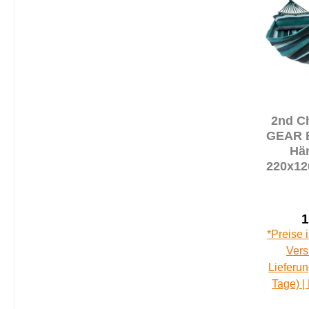
2nd C
GEAR B
Hä
220x12
Ba
Stab
Kissen
1
Se
*Preise 
Vers
Lieferun
Tage) |