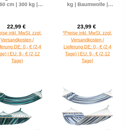
60 cm | 300 kg |
kg | Baumwolle |
Baumwolle |
Tuchhängematte |
uchhängematte |
Packtasche
Packtasche
22,99 €
23,99 €
Verkaufspreis:
Verkaufspreis:
Regulärer Preis:
Regulärer Prei
eise inkl. MwSt. zzgl.
*Preise inkl. MwSt. zzgl.
Versandkosten /
Versandkosten /
ferung DE: 0,- € (2-4
Lieferung DE: 0,- € (2-4
ge) | EU: 9,- € (2-12
Tage) | EU: 9,- € (2-12
Tage)
Tage)