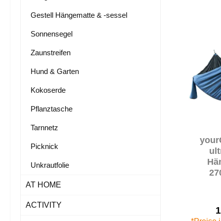
Gestell Hängematte & -sessel
Sonnensegel
Zaunstreifen
Hund & Garten
Kokoserde
Pflanztasche
Tarnnetz
your
Picknick
ult
Hä
Unkrautfolie
27
doppel
AT HOME
60g/m² 
ACTIVITY
1