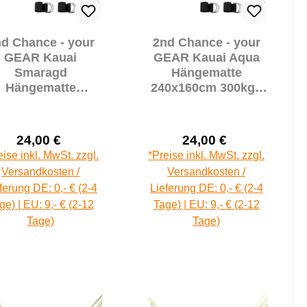
d Chance - your
2nd Chance - your
GEAR Kauai
GEAR Kauai Aqua
Smaragd
Hängematte
Hängematte
240x160cm 300kg |
0x160cm 300kg |
Baumwolle
Baumwolle
Stabhängematte
tabhängematte
Kissen Befestigung-
24,00 €
24,00 €
sen Befestigung-
Set (Pal LJ)(71166)
Verkaufspreis:
Verkaufspreis:
Regulärer Preis:
Regulärer Prei
eise inkl. MwSt. zzgl.
*Preise inkl. MwSt. zzgl.
t (Pal LJ)(71167)
Versandkosten /
Versandkosten /
ferung DE: 0,- € (2-4
Lieferung DE: 0,- € (2-4
ge) | EU: 9,- € (2-12
Tage) | EU: 9,- € (2-12
Tage)
Tage)