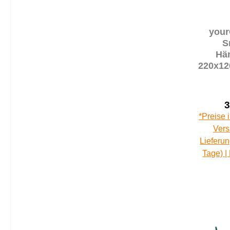
your
S
Hä
220x12
Ba
Stab
Kissen
3
*Preise 
Vers
Lieferun
Tage) |