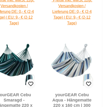
eise inkl. MwSt. zzgl.
*Preise inkl. MwSt. zzgl.
Versandkosten /
Versandkosten /
ferung DE: 0,- € (2-4
Lieferung DE: 0,- € (2-4
ge) | EU: 9,- € (2-12
Tage) | EU: 9,- € (2-12
Tage)
Tage)
ourGEAR Cebu
yourGEAR Cebu
Smaragd -
Aqua - Hängematte
ängematte 220 x
220 x 160 cm | 300