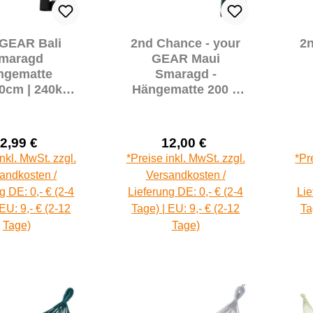
GEAR Bali
2nd Chance - your
2n
maragd
GEAR Maui
ngematte
Smaragd -
0cm | 240kg |
Hängematte 200 x
umwolle
120 cm | 240 kg |
24
hängematte
Baumwolle |
 Befestigung-
Tuchhängematte |
S
2,99 €
12,00 €
Set
Packtasche (71169)
Kis
Verkaufspreis:
Verkaufspreis:
Regulärer Preis:
Regulärer Preis:
inkl. MwSt. zzgl.
*Preise inkl. MwSt. zzgl.
*Pr
Se
andkosten /
Versandkosten /
g DE: 0,- € (2-4
Lieferung DE: 0,- € (2-4
Lie
 EU: 9,- € (2-12
Tage) | EU: 9,- € (2-12
Ta
Tage)
Tage)