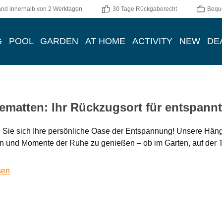
and innerhalb von 2 Werktagen
30 Tage Rückgaberecht
Bequ
G
POOL
GARDEN
AT HOME
ACTIVITY
NEW
DE
matten: Ihr Rückzugsort für entspann
 Sie sich Ihre persönliche Oase der Entspannung! Unsere Häng
en und Momente der Ruhe zu genießen – ob im Garten, auf der T
sen