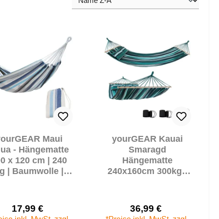
yourGEAR Maui
yourGEAR Kauai
ua - Hängematte
Smaragd
0 x 120 cm | 240
Hängematte
g | Baumwolle |
240x160cm 300kg |
uchhängematte |
Baumwolle
Packtasche
Stabhängematte
Kissen Befestigung-
17,99 €
36,99 €
Set
Verkaufspreis:
Verkaufspreis:
Regulärer Preis:
Regulärer Prei