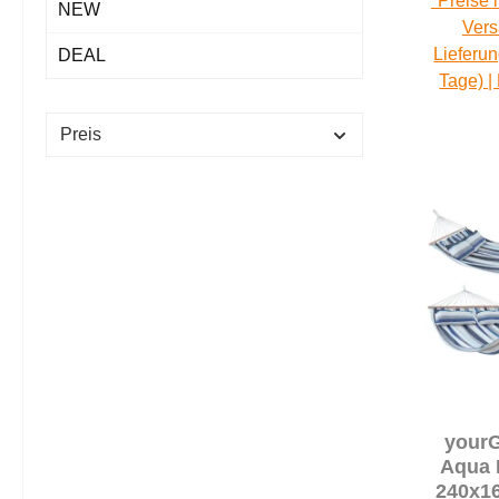
*Preise 
NEW
Vers
Lieferun
DEAL
Tage) |
Preis
your
Aqua 
240x1