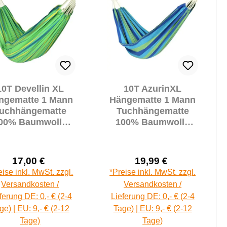
10T Devellin XL
10T AzurinXL
ngematte 1 Mann
Hängematte 1 Mann
uchhängematte
Tuchhängematte
00% Baumwolle
100% Baumwolle
220x110 inkl.
220x110 cm inkl.
Befestigung
Befestigungsset
17,00 €
19,99 €
Verkaufspreis:
Verkaufspreis:
Regulärer Preis:
Regulärer Prei
eise inkl. MwSt. zzgl.
*Preise inkl. MwSt. zzgl.
Versandkosten /
Versandkosten /
ferung DE: 0,- € (2-4
Lieferung DE: 0,- € (2-4
ge) | EU: 9,- € (2-12
Tage) | EU: 9,- € (2-12
Tage)
Tage)