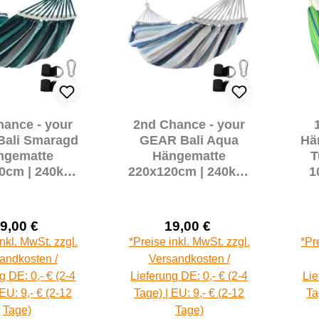
hance - your
2nd Chance - your
ali Smaragd
GEAR Bali Aqua
Hä
ngematte
Hängematte
T
0cm | 240kg |
220x120cm | 240kg |
1
umwolle
Baumwolle |
hängematte
Stabhängematte
 Befestigung-
Kissen Befestigung-
9,00 €
19,00 €
t (71165)
Set (71164)
Verkaufspreis:
Verkaufspreis:
Regulärer Preis:
Regulärer Preis:
inkl. MwSt. zzgl.
*Preise inkl. MwSt. zzgl.
*Pr
andkosten /
Versandkosten /
g DE: 0,- € (2-4
Lieferung DE: 0,- € (2-4
Lie
 EU: 9,- € (2-12
Tage) | EU: 9,- € (2-12
Ta
Tage)
Tage)