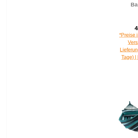
Ba
Stab
Kissen
4
*Preise 
Vers
Lieferun
Tage) |