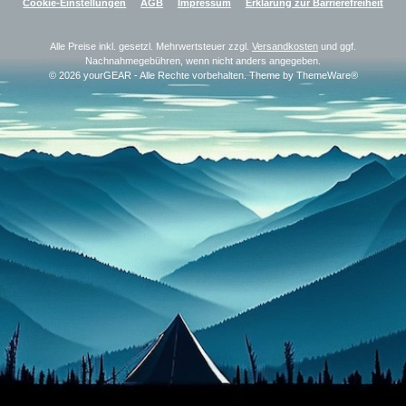
Cookie-Einstellungen
AGB
Impressum
Erklärung zur Barrierefreiheit
Alle Preise inkl. gesetzl. Mehrwertsteuer zzgl.
Versandkosten
und ggf.
Nachnahmegebühren, wenn nicht anders angegeben.
© 2026 yourGEAR - Alle Rechte vorbehalten. Theme by
ThemeWare®