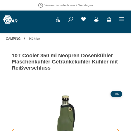
Versand innerhalb von 2 Werktagen
Werkzeugleiste anzeigen
Du hast 0 Produkte auf 
CAMPING
Kühlen
10T Cooler 350 ml Neopren Dosenkühler
Flaschenkühler Getränkekühler Kühler mit
Reißverschluss
Bildergalerie überspringen
1
/
6