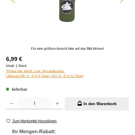
Für eine größere Ansicht bitte auf das Bild klicken!
Regulärer Preis:
6,99 €
Inhalt:
1 Stück
*Preise inkl. MwSt. zzgl. Versandkosten
Lieferung DE: 0,- € (2-4 Tage) | EU: 9,- € (2-12 Tage)
lieferbar
Produkt Anzahl: Gib den gewünschten Wert ein oder benutze die Schaltflächen um die A
In den Warenkorb
Zum Merkzettel hinzufügen
Ihr Mengen-Rabatt: