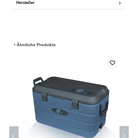
Hersteller
Produktgalerie überspringen
• Ähnliche Produkte