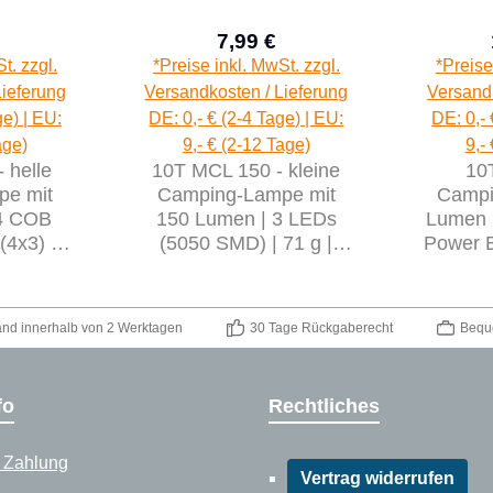
7,99 €
aufspreis:
Regulärer Preis:
Regulärer Preis:
t. zzgl.
*Preise inkl. MwSt. zzgl.
*Preise
Lieferung
Versandkosten / Lieferung
Versandk
ge) | EU:
DE: 0,- € (2-4 Tage) | EU:
DE: 0,- 
age)
9,- € (2-12 Tage)
9,-
 helle
10T MCL 150 - kleine
10
pe mit
Camping-Lampe mit
Campi
4 COB
150 Lumen | 3 LEDs
Lumen 
(4x3) |
(5050 SMD) | 71 g |
Power B
 | blau
Taschenlampe | blau
360g |
and innerhalb von 2 Werktagen
30 Tage Rückgaberecht
Bequ
fo
Rechtliches
 Zahlung
Vertrag widerrufen