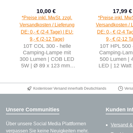
10,00 €
17,99 €
Verkaufspreis:
Verk
Regulärer Preis:
*Preise inkl. MwSt. zzgl.
*Preise inkl. MwS
Versandkosten / Lieferung
Versandkosten / 
DE: 0,- € (2-4 Tage) | EU:
DE: 0,- € (2-4 Ta
9,- € (2-12 Tage)
9,- € (2-12 T
10T COL 300 - helle
10T HPL 500 -
Camping-Lampe mit
Camping-Lam
300 Lumen | COB LED
500 Lumen | 
5W | Ø 89 x 123 mm |
LED | 12 Watt 
342 g Laterne | blau
418 g | Laterne
Kostenloser Versand innerhalb Deutschlands
Vers
Unsere Communities
Kunden In
Über unsere Social Media Plattformen
Versand &
verpassen Sie keine Neuigkeiten mehr.