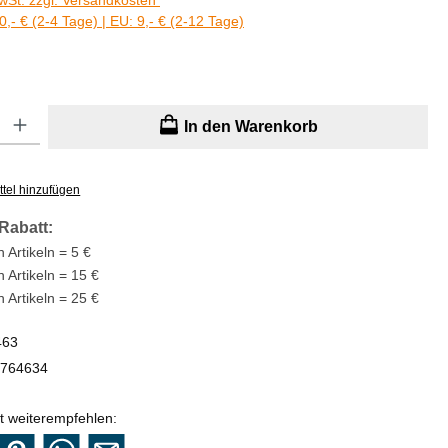
MwSt. zzgl. Versandkosten
0,- € (2-4 Tage) | EU: 9,- € (2-12 Tage)
: Gib den gewünschten Wert ein oder benutze die Schaltflächen um di
In den Warenkorb
tel hinzufügen
Rabatt:
 Artikeln = 5 €
n Artikeln = 15 €
n Artikeln = 25 €
463
764634
t weiterempfehlen: