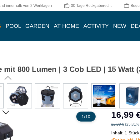
and innerhalb von 2 Werktagen
30 Tage Rückgaberecht
Bequ
G
POOL
GARDEN
AT HOME
ACTIVITY
NEW
DE
mit 800 Lumen | 3 Cob LED | 15 Watt (3x
Verkaufspreis:
16,99 
1
/
10
Regulärer Preis:
22,90 €
(25.81% 
Inhalt:
1 Stück