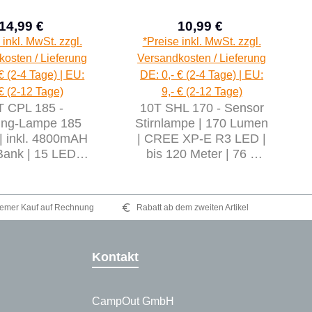
14,99 €
10,99 €
Verkaufspreis:
Verkaufspreis:
Regulärer Preis:
Regulärer Preis:
 inkl. MwSt. zzgl.
*Preise inkl. MwSt. zzgl.
osten / Lieferung
Versandkosten / Lieferung
€ (2-4 Tage) | EU:
DE: 0,- € (2-4 Tage) | EU:
 € (2-12 Tage)
9,- € (2-12 Tage)
T CPL 185 -
10T SHL 170 - Sensor
ng-Lampe 185
Stirnlampe | 170 Lumen
| inkl. 4800mAH
| CREE XP-E R3 LED |
ank | 15 LEDs |
bis 120 Meter | 76 g
 Laterne | blau
leicht | blau
emer Kauf auf Rechnung
Rabatt ab dem zweiten Artikel
Kontakt
CampOut GmbH