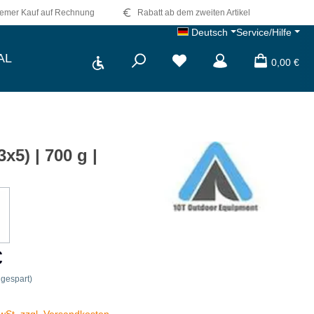
emer Kauf auf Rechnung
Rabatt ab dem zweiten Artikel
Deutsch
Service/Hilfe
Werkzeugleiste anzeigen
AL
Du hast 0 Produkte auf dem 
0,00 €
5) | 700 g |
€
gespart)