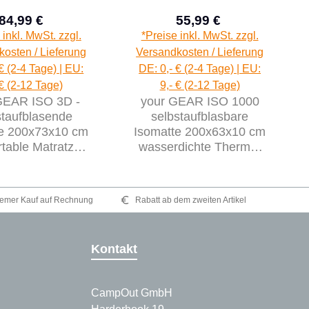
84,99 €
55,99 €
Verkaufspreis:
Verkaufspreis:
Regulärer Preis:
Regulärer Preis:
 inkl. MwSt. zzgl.
*Preise inkl. MwSt. zzgl.
osten / Lieferung
Versandkosten / Lieferung
€ (2-4 Tage) | EU:
DE: 0,- € (2-4 Tage) | EU:
 € (2-12 Tage)
9,- € (2-12 Tage)
GEAR ISO 3D -
your GEAR ISO 1000
staufblasende
selbstaufblasbare
te 200x73x10 cm
Isomatte 200x63x10 cm
table Matratze
wasserdichte Thermo-
chaumstoffkern
Matte Luftbett
emer Kauf auf Rechnung
Rabatt ab dem zweiten Artikel
Kontakt
CampOut GmbH