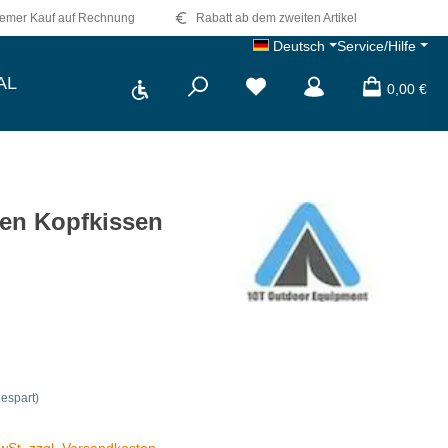
emer Kauf auf Rechnung
Rabatt ab dem zweiten Artikel
Deutsch
Service/Hilfe
Werkzeugleiste anzeigen
AL
Du hast 0 Produkte auf dem 
0,00 €
sen Kopfkissen
espart)