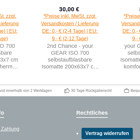
30,00 €
aufspreis:
Verkaufspreis:
Regulärer Preis:
Regulärer Preis:
t. zzgl.
*Preise inkl. MwSt. zzgl.
*Preise
Lieferung
Versandkosten / Lieferung
Versandk
ge) | EU:
DE: 0,- € (2-4 Tage) | EU:
DE: 0,- 
age)
9,- € (2-12 Tage)
9,-
SO 700
2nd Chance - your
your 
sbare
GEAR ISO 700
selb
63x7 cm
selbstaufblasbare
Isomat
Thermo-
Isomatte 200x63x7 cm
komfor
wasserdichte Matte
mit S
Luftmatratze Luftbett
(71033)
and innerhalb von 2 Werktagen
30 Tage Rückgaberecht
Bequ
fo
Rechtliches
 Zahlung
Vertrag widerrufen