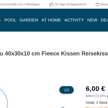
and innerhalb von 2 Werktagen
30 Tage Rückgaberecht
Bequ
G
POOL
GARDEN
AT HOME
ACTIVITY
NEW
DE
au 40x30x10 cm Fleece Kissen Reisekis
Verkaufspreis:
6,00 €
1
/
3
Regulärer Preis:
8,90 €
(32.58% g
Inhalt:
1 Stück