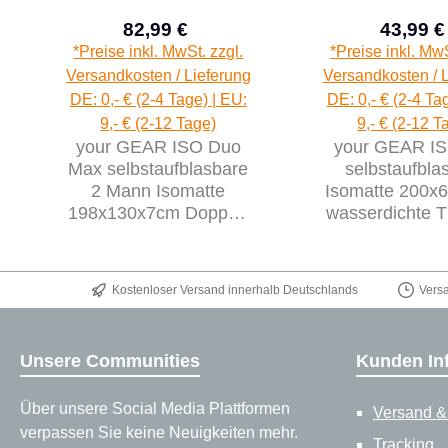
82,99 €
43,99 €
Verkaufspreis:
Verk
Regulärer Preis:
*Preise inkl. MwSt. zzgl.
*Preise inkl. MwS
Versandkosten / Lieferung
Versandkosten / 
DE: 0,- € (2-4 Tage) | EU:
DE: 0,- € (2-4 Ta
9,- € (2-12 Tage)
9,- € (2-12 T
your GEAR ISO Duo
your GEAR I
Max selbstaufblasbare
selbstaufbla
2 Mann Isomatte
Isomatte 200x
198x130x7cm Doppel-
wasserdichte 
Thermomatte
Matte
Kostenloser Versand innerhalb Deutschlands
Vers
Unsere Communities
Kunden In
Über unsere Social Media Plattformen
Versand &
verpassen Sie keine Neuigkeiten mehr.
Tracking