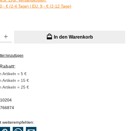
MwSt. zzgl. Versandkosten
0,- € (2-4 Tage) | EU: 9,- € (2-12 Tage)
: Gib den gewünschten Wert ein oder benutze die Schaltflächen um di
In den Warenkorb
tel hinzufügen
Rabatt:
 Artikeln = 5 €
n Artikeln = 15 €
n Artikeln = 25 €
10204
766874
t weiterempfehlen: