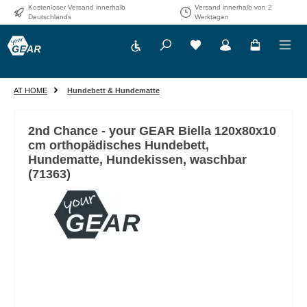
Kostenloser Versand innerhalb
Versand innerhalb von 2
Zum Hauptinhalt springen
Deutschlands
Werktagen
Werkzeugleiste anzeigen
AT HOME
Hundebett & Hundematte
2nd Chance - your GEAR Biella 120x80x10
cm orthopädisches Hundebett,
Hundematte, Hundekissen, waschbar
(71363)
Bildergalerie überspringen