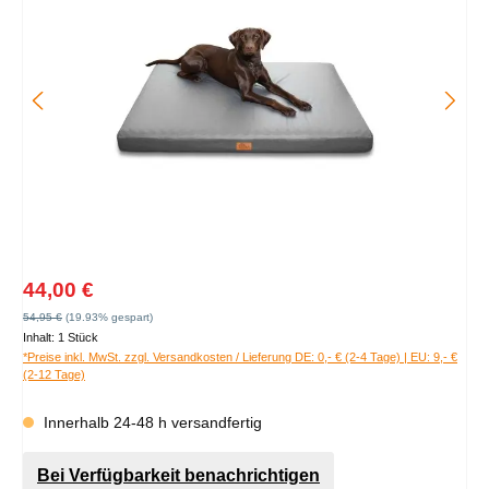
Verkaufspreis:
44,00 €
Regulärer Preis:
54,95 €
(19.93% gespart)
Inhalt:
1 Stück
*Preise inkl. MwSt. zzgl. Versandkosten / Lieferung DE: 0,- € (2-4 Tage) | EU: 9,- €
(2-12 Tage)
Innerhalb 24-48 h versandfertig
Bei Verfügbarkeit benachrichtigen