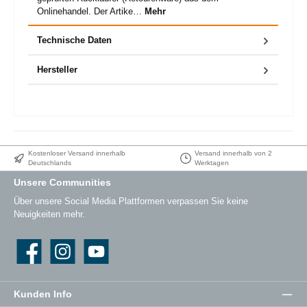
Onlinehandel. Der Artike…
Mehr
Technische Daten
Hersteller
Kostenloser Versand innerhalb
Versand innerhalb von 2
Deutschlands
Werktagen
Unsere Communities
Über unsere Social Media Plattformen verpassen Sie keine
Neuigkeiten mehr.
Facebook
Instagram
YouTube
Kunden Info