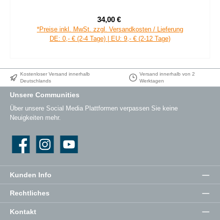
34,00 €
Verkaufspreis:
Regulärer Preis:
*Preise inkl. MwSt. zzgl. Versandkosten / Lieferung
DE: 0,- € (2-4 Tage) | EU: 9,- € (2-12 Tage)
Kostenloser Versand innerhalb
Versand innerhalb von 2
Deutschlands
Werktagen
Unsere Communities
Über unsere Social Media Plattformen verpassen Sie keine
Neuigkeiten mehr.
Facebook
Instagram
YouTube
Kunden Info
Rechtliches
Kontakt