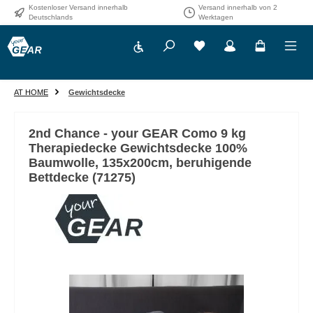
Kostenloser Versand innerhalb
Versand innerhalb von 2
Zum Hauptinhalt springen
Deutschlands
Werktagen
Werkzeugleiste anzeigen
AT HOME
Gewichtsdecke
2nd Chance - your GEAR Como 9 kg
Therapiedecke Gewichtsdecke 100%
Baumwolle, 135x200cm, beruhigende
Bettdecke (71275)
Bildergalerie überspringen