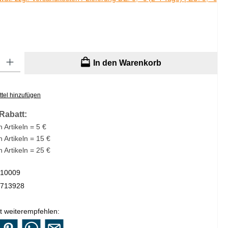
: Gib den gewünschten Wert ein oder benutze die Schaltflächen um di
In den Warenkorb
tel hinzufügen
Rabatt:
 Artikeln = 5 €
n Artikeln = 15 €
n Artikeln = 25 €
10009
713928
t weiterempfehlen: