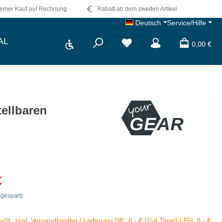
emer Kauf auf Rechnung
Rabatt ab dem zweiten Artikel
Deutsch
Service/Hilfe
Werkzeugleiste anzeigen
AL
0,00 €
ellbaren
€
gespart)
MwSt. zzgl. Versandkosten / Lieferung DE: 0,- € (2-4 Tage) | EU: 9,- €