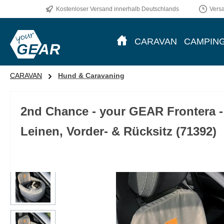
Kostenloser Versand innerhalb Deutschlands
Vers
m Hauptinhalt springen
Zur Suche springen
Zur Hauptnavigation springen
CARAVAN
CAMPIN
CARAVAN
Hund & Caravaning
2nd Chance - your GEAR Frontera - 
Leinen, Vorder- & Rücksitz (71392)
Bildergalerie überspringen