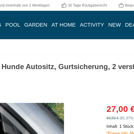
and innerhalb von 2 Werktagen
30 Tage Rückgaberecht
Bequ
G
POOL
GARDEN
AT HOME
ACTIVITY
NEW
DE
Hunde Autositz, Gurtsicherung, 2 verst
Verkaufspreis:
27,00 
Regulärer Preis:
69,90 €
(61.37% 
Inhalt:
1 Stück
*Preise inkl. 