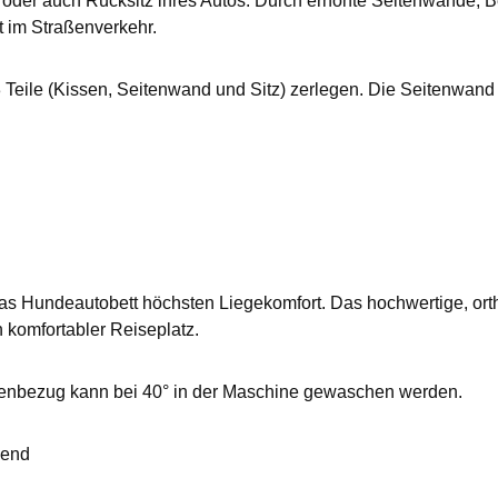
oder auch Rücksitz ihres Autos. Durch erhöhte Seitenwände, B
t im Straßenverkehr.
3 Teile (Kissen, Seitenwand und Sitz) zerlegen. Die Seitenwan
 das Hundeautobett höchsten Liegekomfort. Das hochwertige, ort
 komfortabler Reiseplatz.
senbezug kann bei 40° in der Maschine gewaschen werden.
send