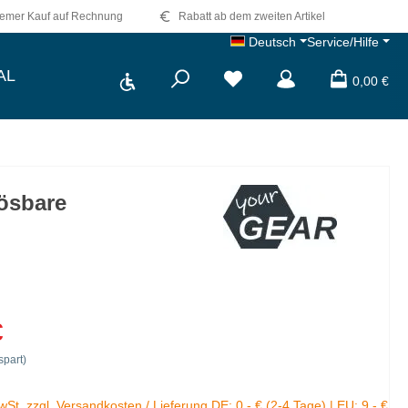
emer Kauf auf Rechnung
Rabatt ab dem zweiten Artikel
Deutsch
Service/Hilfe
Werkzeugleiste anzeigen
AL
0,00 €
ösbare
€
part)
MwSt. zzgl. Versandkosten / Lieferung DE: 0,- € (2-4 Tage) | EU: 9,- €