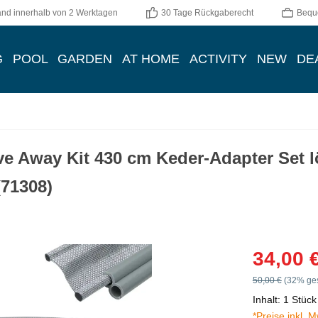
and innerhalb von 2 Werktagen
30 Tage Rückgaberecht
Bequ
G
POOL
GARDEN
AT HOME
ACTIVITY
NEW
DE
e Away Kit 430 cm Keder-Adapter Set l
71308)
Verkaufspreis:
34,00 
Regulärer Preis:
50,00 €
(32% ges
Inhalt:
1 Stück
*Preise inkl. 