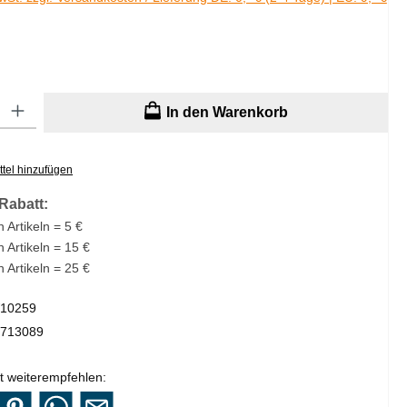
: Gib den gewünschten Wert ein oder benutze die Schaltflächen um di
In den Warenkorb
tel hinzufügen
Rabatt:
 Artikeln = 5 €
n Artikeln = 15 €
n Artikeln = 25 €
10259
713089
t weiterempfehlen: