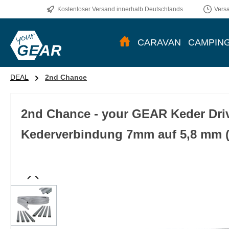
Kostenloser Versand innerhalb Deutschlands
Vers
m Hauptinhalt springen
Zur Suche springen
Zur Hauptnavigation springen
CARAVAN
CAMPIN
DEAL
2nd Chance
2nd Chance - your GEAR Keder Driv
Kederverbindung 7mm auf 5,8 mm (
Bildergalerie überspringen