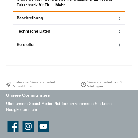
Faltschrank für Flu…
Mehr
Beschreibung
Technische Daten
Hersteller
Kostenloser Versand innerhalb
Versand innerhalb von 2
Deutschlands
Werktagen
Unsere Communities
Über unsere Social Media Plattformen verpassen Sie keine
Neuigkeiten mehr.
Facebook
Instagram
YouTube