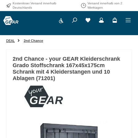
Kostenloser Versand innerhalb
Versand innerhalb von 2
Zum Hauptinhalt springen
Deutschlands
Werktagen
Werkzeugleiste anzeigen
DEAL
2nd Chance
2nd Chance - your GEAR Kleiderschrank
Grado Stoffschrank 167x45x175cm
Schrank mit 4 Kleiderstangen und 10
Ablagen (71201)
Bildergalerie überspringen