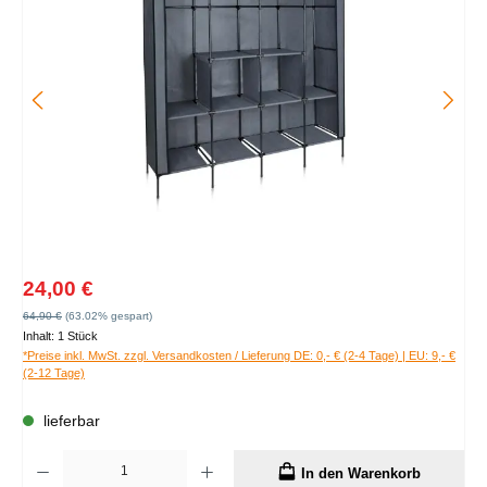
Verkaufspreis:
24,00 €
Regulärer Preis:
64,90 €
(63.02% gespart)
Inhalt:
1 Stück
*Preise inkl. MwSt. zzgl. Versandkosten / Lieferung DE: 0,- € (2-4 Tage) | EU: 9,- €
(2-12 Tage)
lieferbar
Produkt Anzahl: Gib den gewünschten Wert ein oder benutze die Schaltflächen um die A
In den Warenkorb