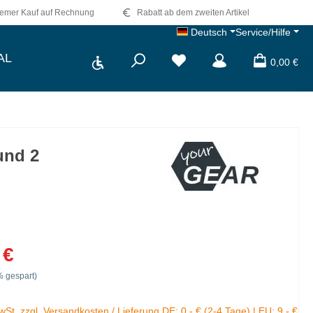
emer Kauf auf Rechnung
Rabatt ab dem zweiten Artikel
Deutsch
Service/Hilfe
Werkzeugleiste anzeigen
AL
0,00 €
und 2
 €
 gespart)
MwSt. zzgl. Versandkosten / Lieferung DE: 0,- € (2-4 Tage) | EU: 9,- €