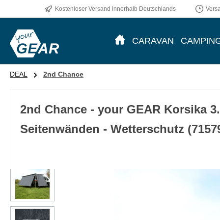
Kostenloser Versand innerhalb Deutschlands
Vers
m Hauptinhalt springen
Zur Suche springen
Zur Hauptnavigation springen
CARAVAN
CAMPIN
DEAL
2nd Chance
2nd Chance - your GEAR Korsika 3.
Seitenwänden - Wetterschutz (7157
Bildergalerie überspringen