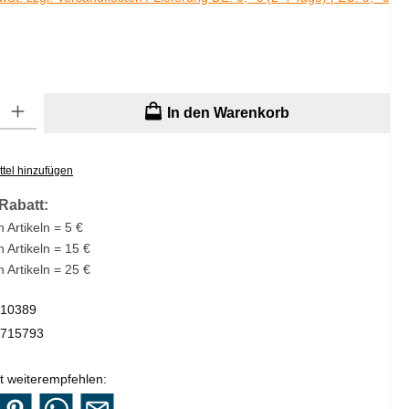
: Gib den gewünschten Wert ein oder benutze die Schaltflächen um di
In den Warenkorb
tel hinzufügen
Rabatt:
 Artikeln = 5 €
n Artikeln = 15 €
n Artikeln = 25 €
10389
715793
t weiterempfehlen: