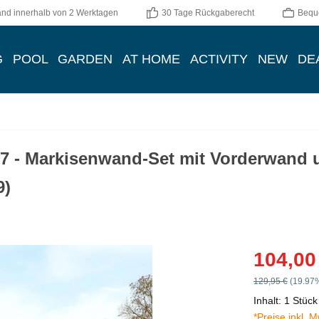
and innerhalb von 2 Werktagen
30 Tage Rückgaberecht
Bequ
G
POOL
GARDEN
AT HOME
ACTIVITY
NEW
DE
7 - Markisenwand-Set mit Vorderwand 
9)
Verkaufspreis:
104,00
Regulärer Preis:
129,95 €
(19.97%
Inhalt:
1 Stück
*Preise inkl. 