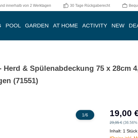
and innerhalb von 2 Werktagen
30 Tage Rückgaberecht
Bequ
G
POOL
GARDEN
AT HOME
ACTIVITY
NEW
DE
- Herd & Spülenabdeckung 75 x 28cm 4,
en (71551)
Verkaufspreis:
19,00 
1
/
6
Regulärer Preis:
29,95 €
(36.56% 
Inhalt:
1 Stück