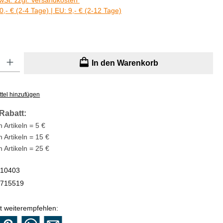
MwSt. zzgl. Versandkosten
0,- € (2-4 Tage) | EU: 9,- € (2-12 Tage)
: Gib den gewünschten Wert ein oder benutze die Schaltflächen um di
In den Warenkorb
tel hinzufügen
Rabatt:
 Artikeln = 5 €
n Artikeln = 15 €
n Artikeln = 25 €
10403
715519
t weiterempfehlen: