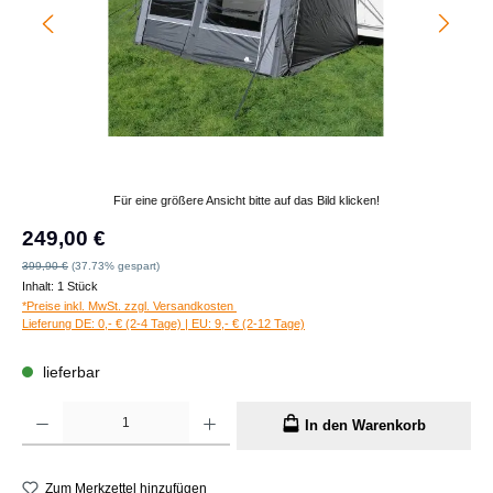
Für eine größere Ansicht bitte auf das Bild klicken!
Verkaufspreis:
249,00 €
Regulärer Preis:
399,90 €
(37.73% gespart)
Inhalt:
1 Stück
*Preise inkl. MwSt. zzgl. Versandkosten
Lieferung DE: 0,- € (2-4 Tage) | EU: 9,- € (2-12 Tage)
lieferbar
Produkt Anzahl: Gib den gewünschten Wert ein oder benutze die Schaltflächen um die A
In den Warenkorb
Zum Merkzettel hinzufügen