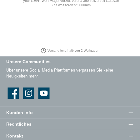
your GEAR Wohnwagenvorzelt Verona 390 Teilvorzelt Caravan
Zelt wasserdicht 5000mm
Versand innerhalb von 2 Werktagen
Unsere Communities
Über unsere Social Media Plattformen verpassen Sie keine
Neuigkeiten mehr.
Facebook
Instagram
YouTube
Kunden Info
Rechtliches
Kontakt