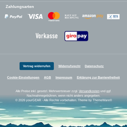
Zahlungsarten
Zahlungsanbieter
Zahlungsanbieter
Zahlungsanbieter
Vertrag widerrufen
Widerrufsrecht
Datenschutz
Cookie-Einstellungen
AGB
Impressum
Erklärung zur Barrierefreiheit
Alle Preise inkl. gesetzl. Mehrwertsteuer zzgl.
Versandkosten
und ggf.
Nachnahmegebühren, wenn nicht anders angegeben.
© 2026 yourGEAR - Alle Rechte vorbehalten. Theme by
ThemeWare®