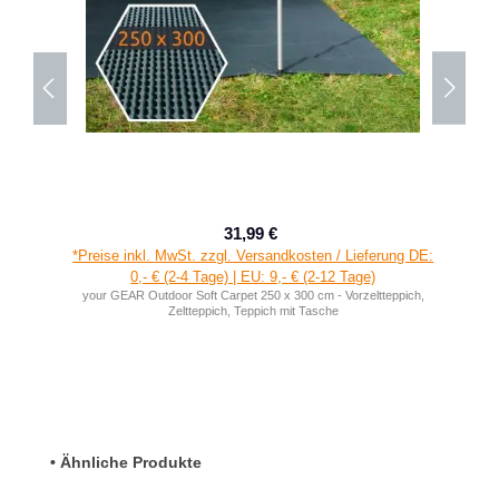
31,99 €
Verkaufspreis:
Regulärer Preis:
*Preise inkl. MwSt. zzgl. Versandkosten / Lieferung DE:
0,- € (2-4 Tage) | EU: 9,- € (2-12 Tage)
your GEAR Outdoor Soft Carpet 250 x 300 cm - Vorzeltteppich,
Zeltteppich, Teppich mit Tasche
Produktgalerie überspringen
• Ähnliche Produkte