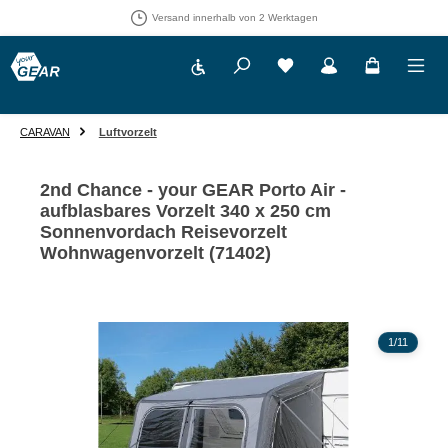
Versand innerhalb von 2 Werktagen
Werkzeugleiste anzeigen
Du hast 0 Produkte auf 
CARAVAN
Luftvorzelt
2nd Chance - your GEAR Porto Air -
aufblasbares Vorzelt 340 x 250 cm
Sonnenvordach Reisevorzelt
Wohnwagenvorzelt (71402)
Bildergalerie überspringen
1
/
11