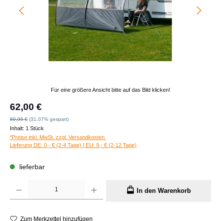
Für eine größere Ansicht bitte auf das Bild klicken!
Verkaufspreis:
62,00 €
Regulärer Preis:
89,95 €
(31.07% gespart)
Inhalt:
1 Stück
*Preise inkl. MwSt. zzgl. Versandkosten
Lieferung DE: 0,- € (2-4 Tage) | EU: 9,- € (2-12 Tage)
lieferbar
Produkt Anzahl: Gib den gewünschten Wert ein oder benutze die Schaltflächen um die A
In den Warenkorb
Zum Merkzettel hinzufügen