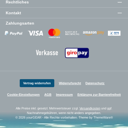
Rechtliches
Kontakt
Zahlungsarten
Zahlungsanbieter
Zahlungsanbieter
Zahlungsanbieter
Vertrag widerrufen
Widerrufsrecht
Datenschutz
Cookie-Einstellungen
AGB
Impressum
Erklärung zur Barrierefreiheit
Alle Preise inkl. gesetzl. Mehrwertsteuer zzgl.
Versandkosten
und ggf.
Nachnahmegebühren, wenn nicht anders angegeben.
© 2026 yourGEAR - Alle Rechte vorbehalten. Theme by
ThemeWare®