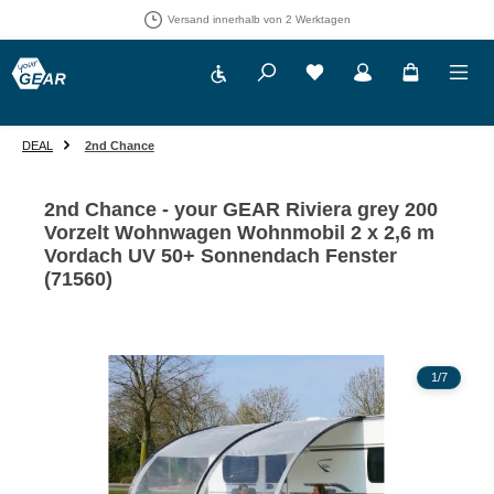
Versand innerhalb von 2 Werktagen
Werkzeugleiste anzeigen
Du hast 0 Produkte auf 
DEAL
2nd Chance
2nd Chance - your GEAR Riviera grey 200
Vorzelt Wohnwagen Wohnmobil 2 x 2,6 m
Vordach UV 50+ Sonnendach Fenster
(71560)
Bildergalerie überspringen
1
/
7