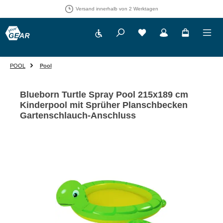
Versand innerhalb von 2 Werktagen
Werkzeugleiste anzeigen
Du hast 0 Produkte auf 
POOL
Pool
Blueborn Turtle Spray Pool 215x189 cm
Kinderpool mit Sprüher Planschbecken
Gartenschlauch-Anschluss
Bildergalerie überspringen