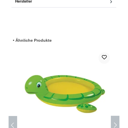
Hersteller
Produktgalerie überspringen
• Ähnliche Produkte