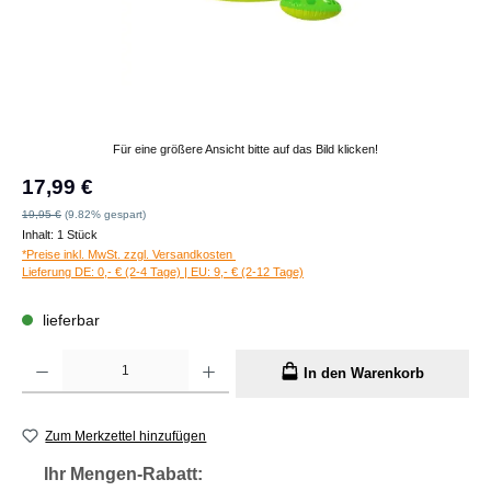
Für eine größere Ansicht bitte auf das Bild klicken!
Verkaufspreis:
17,99 €
Regulärer Preis:
19,95 €
(9.82% gespart)
Inhalt:
1 Stück
*Preise inkl. MwSt. zzgl. Versandkosten
Lieferung DE: 0,- € (2-4 Tage) | EU: 9,- € (2-12 Tage)
lieferbar
Produkt Anzahl: Gib den gewünschten Wert ein oder benutze die Schaltflächen um die A
In den Warenkorb
Zum Merkzettel hinzufügen
Ihr Mengen-Rabatt: