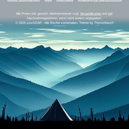
Alle Preise inkl. gesetzl. Mehrwertsteuer zzgl.
Versandkosten
und ggf.
Nachnahmegebühren, wenn nicht anders angegeben.
© 2026 yourGEAR - Alle Rechte vorbehalten. Theme by
ThemeWare®