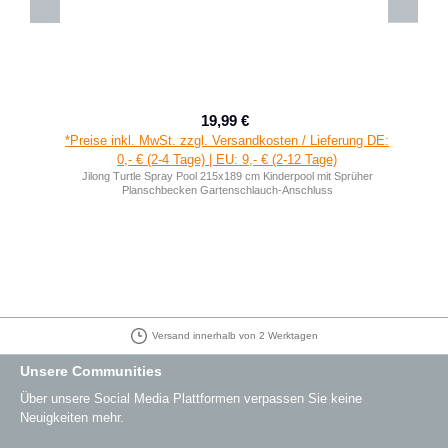
19,99 €
Verkaufspreis:
Regulärer Preis:
*Preise inkl. MwSt. zzgl. Versandkosten / Lieferung DE:
0,- € (2-4 Tage) | EU: 9,- € (2-12 Tage)
Jilong Turtle Spray Pool 215x189 cm Kinderpool mit Sprüher
Planschbecken Gartenschlauch-Anschluss
Versand innerhalb von 2 Werktagen
Unsere Communities
Über unsere Social Media Plattformen verpassen Sie keine
Neuigkeiten mehr.