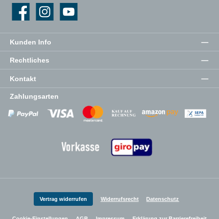
Facebook
Instagram
YouTube
Kunden Info
Rechtliches
Kontakt
Zahlungsarten
Zahlungsanbieter
Zahlungsanbieter
Zahlungsanbieter
Vertrag widerrufen
Widerrufsrecht
Datenschutz
Cookie-Einstellungen
AGB
Impressum
Erklärung zur Barrierefreiheit