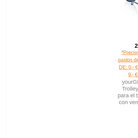
2
*Precio
gastos de
DE: 0,- €
9,- 
yourG
Trolle
para el 
con ven
del c