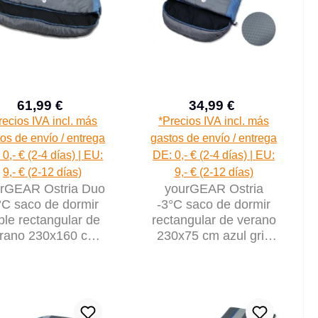
61,99 €
34,99 €
Precio de venta:
Precio de venta:
Precio normal:
Precio normal:
recios IVA incl. más
*Precios IVA incl. más
os de envío / entrega
gastos de envío / entrega
0,- € (2-4 días) | EU:
DE: 0,- € (2-4 días) | EU:
9,- € (2-12 días)
9,- € (2-12 días)
rGEAR Ostria Duo
yourGEAR Ostria
°C saco de dormir
-3°C saco de dormir
ble rectangular de
rectangular de verano
rano 230x160 cm
230x75 cm azul gris
ul gris 2 personas
ligero, tamaño
pequeño