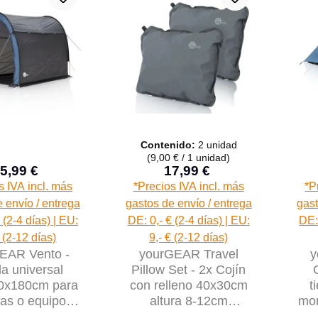
Contenido:
2 unidad
(9,00 € / 1 unidad)
5,99 €
17,99 €
Precio de venta:
Precio de venta:
Precio normal:
Precio normal:
s IVA incl. más
*Precios IVA incl. más
*P
 envío / entrega
gastos de envío / entrega
gast
 (2-4 días) | EU:
DE: 0,- € (2-4 días) | EU:
DE: 
€ (2-12 días)
9,- € (2-12 días)
EAR Vento -
yourGEAR Travel
y
a universal
Pillow Set - 2x Cojín
0x180cm para
con relleno 40x30cm
t
etas o equipos
altura 8-12cm
mon
uelo UV 50+
hinchable comprimible