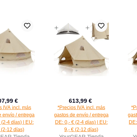
5000mm
07,99 €
613,99 €
Precio de venta:
Precio de venta:
Precio normal:
Precio normal:
s IVA incl. más
*Precios IVA incl. más
*P
 envío / entrega
gastos de envío / entrega
gast
 (2-4 días) | EU:
DE: 0,- € (2-4 días) | EU:
DE: 
€ (2-12 días)
9,- € (2-12 días)
EAR Tienda
YourGEAR Tienda
Y