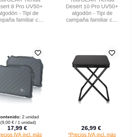
sert 8 Pro UV50+
Desert 10 Pro UV50+
algodón - Tipi de
algodón - Tipi de
paña familiar con
campaña familiar con
bina para dormir
toldo
ontenido:
2 unidad
(9,00 € / 1 unidad)
17,99 €
26,99 €
Precio de venta:
Precio de venta:
Precio normal:
Precio normal:
recios IVA incl. más
*Precios IVA incl. más