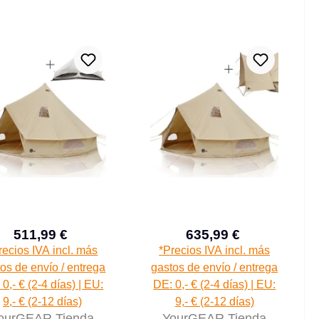
5000mm
5000 mm
511,99 €
635,99 €
Precio de venta:
Precio de venta:
Precio normal:
Precio normal
recios IVA incl. más
*Precios IVA incl. más
os de envío / entrega
gastos de envío / entrega
0,- € (2-4 días) | EU:
DE: 0,- € (2-4 días) | EU:
9,- € (2-12 días)
9,- € (2-12 días)
ourGEAR Tienda
YourGEAR Tienda