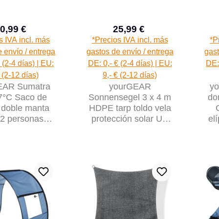
0,99 €
25,99 €
Precio de venta:
Precio de venta:
Precio normal:
Precio normal:
s IVA incl. más
*Precios IVA incl. más
*P
 envío / entrega
gastos de envío / entrega
gast
 (2-4 días) | EU:
DE: 0,- € (2-4 días) | EU:
DE: 
€ (2-12 días)
9,- € (2-12 días)
EAR Sumatra
yourGEAR
y
7°C Saco de
Sonnensegel 3 x 4 m
do
 doble manta
HDPE tarp toldo vela
 2 personas
protección solar UV
el
0cm Forro de
permeable viento y
23
algodón
agua gris