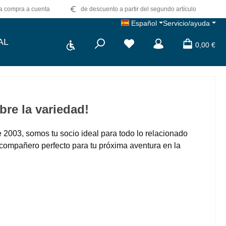
 compra a cuenta
de descuento a partir del segundo artículo
Español
Servicio/ayuda
Show toolbar
AL
Tienes 0 artículos en tu list
0,00 €
re la variedad!
 2003, somos tu socio ideal para todo lo relacionado
compañero perfecto para tu próxima aventura en la