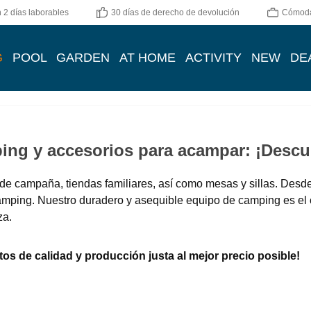
 2 días laborables
30 días de derecho de devolución
Cómoda
G
POOL
GARDEN
AT HOME
ACTIVITY
NEW
DE
ng y accesorios para acampar: ¡Descub
de campaña, tiendas familiares, así como mesas y sillas. Desde
amping. Nuestro duradero y asequible equipo de camping es el 
za.
os de calidad y producción justa al mejor precio posible!