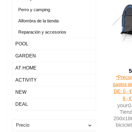
Perro y camping
Alfombra de la tienda
Reparación y accesorios
POOL
GARDEN
AT HOME
5
*Precio
ACTIVITY
gastos de
DE: 0,- €
NEW
9,- 
DEAL
yourG
Tiend
200x18
bicicl
Precio
con s