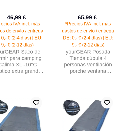
46,99 €
65,99 €
Precio de venta:
Precio de venta:
Precio normal:
Precio normal:
recios IVA incl. más
*Precios IVA incl. más
os de envío / entrega
gastos de envío / entrega
0,- € (2-4 días) | EU:
DE: 0,- € (2-4 días) | EU:
9,- € (2-12 días)
9,- € (2-12 días)
ourGEAR Saco de
yourGEAR Posada
rmir para camping
Tienda cúpula 4
Calima XL -10°C
personas ventilación
íptico extra grande
porche ventana
0x110cm Azul Gris
impermeable 3000mm
Gris azulado