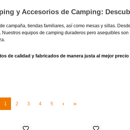
ing y Accesorios de Camping: Descubr
de campaña, tiendas familiares, así como mesas y sillas. Desde
 Nuestros equipos de camping duraderos pero asequibles son e
za.
os de calidad y fabricados de manera justa al mejor precio
Página
Página
Página
Página
Página
1
2
3
4
5