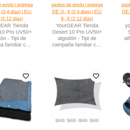
 envío / entrega
gastos de envío / entrega
gast
 (2-4 días) | EU:
DE: 0,- € (2-4 días) | EU:
DE: 
€ (2-12 días)
9,- € (2-12 días)
EAR Tienda
YourGEAR Tienda
y
 10 Pro UV50+
Desert 10 Pro UV50+
ón - Tipi de
algodón - Tipi de
al
 familiar con
campaña familiar con
lo cosido
Cabina para dormir
40x