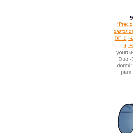
9
*Precio
gastos de
DE: 0,- €
9,- 
yourG
Duo -
dormir
para
230x16