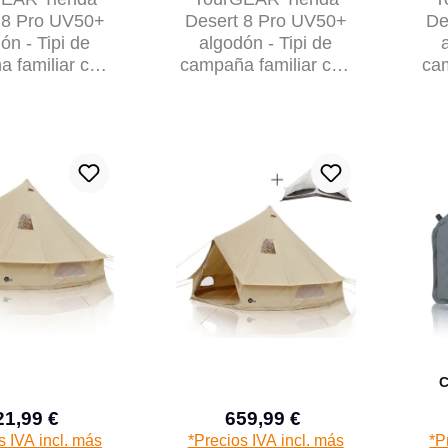
 8 Pro UV50+
Desert 8 Pro UV50+
De
ón - Tipi de
algodón - Tipi de
 familiar con
campaña familiar con
cam
lo cosido
cabina para dormir y
Ca
toldo
C
21,99 €
659,99 €
Precio de venta:
Precio de venta:
Precio normal:
Precio normal:
s IVA incl. más
*Precios IVA incl. más
*P