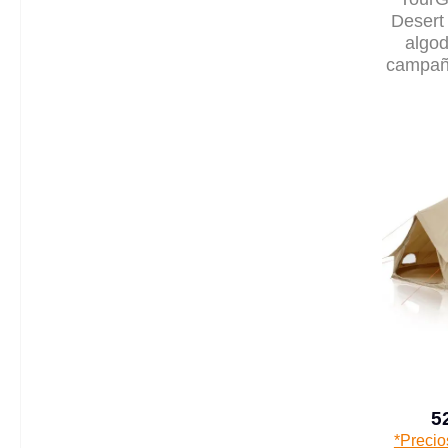
Desert
algod
campaña
sue
5
*Precio