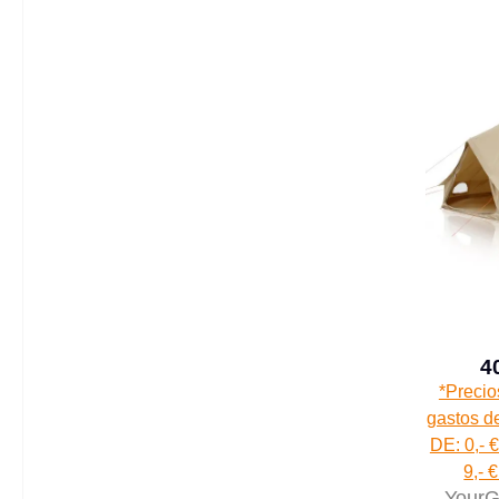
4
*Precio
gastos de
DE: 0,- €
9,- 
YourG