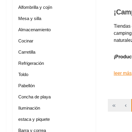
Alfombrilla y cojín
¡Camp
Mesa y silla
Tiendas 
Almacenamiento
camping.
naturale
Cocinar
Carretilla
¡Product
Refrigeración
leer más
Toldo
Pabellón
Concha de playa
Iluminación
estaca y piquete
Barra y correa