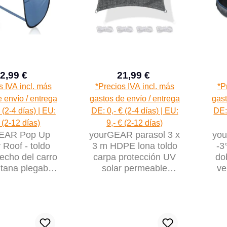
2,99 €
21,99 €
Precio de venta:
Precio de venta:
Precio normal:
Precio normal:
s IVA incl. más
*Precios IVA incl. más
*P
 envío / entrega
gastos de envío / entrega
gast
 (2-4 días) | EU:
DE: 0,- € (2-4 días) | EU:
DE: 
€ (2-12 días)
9,- € (2-12 días)
EAR Pop Up
yourGEAR parasol 3 x
you
y Roof - toldo
3 m HDPE lona toldo
-3
techo del carro
carpa protección UV
do
tana plegable
solar permeable
ve
arro de playa
viento y agua gris
az