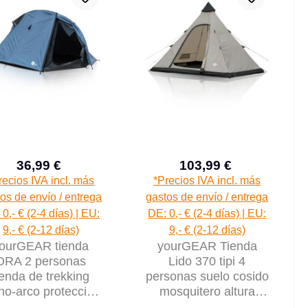
36,99 €
103,99 €
Precio de venta:
Precio de venta:
Precio normal:
Precio normal
recios IVA incl. más
*Precios IVA incl. más
os de envío / entrega
gastos de envío / entrega
0,- € (2-4 días) | EU:
DE: 0,- € (2-4 días) | EU:
9,- € (2-12 días)
9,- € (2-12 días)
ourGEAR tienda
yourGEAR Tienda
ORA 2 personas
Lido 370 tipi 4
ienda de trekking
personas suelo cosido
o-arco protección
mosquitero altura
insectos UV 50+
cabeza impermeable