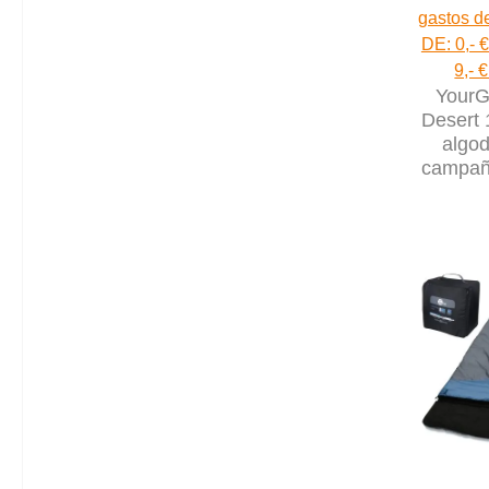
gastos de
DE: 0,- €
9,- 
YourG
Desert
algod
campaña
sue