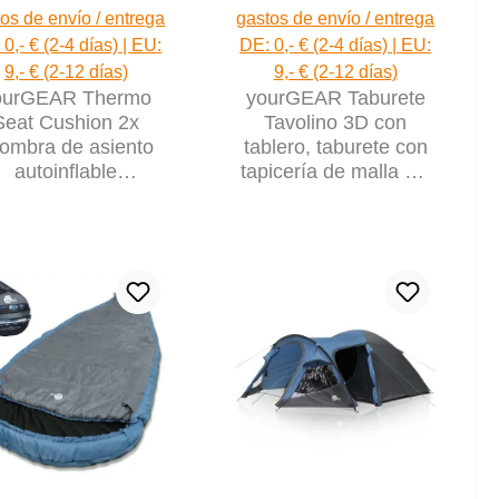
os de envío / entrega
gastos de envío / entrega
0,- € (2-4 días) | EU:
DE: 0,- € (2-4 días) | EU:
9,- € (2-12 días)
9,- € (2-12 días)
ourGEAR Thermo
yourGEAR Taburete
Seat Cushion 2x
Tavolino 3D con
fombra de asiento
tablero, taburete con
autoinflable
tapicería de malla 3D
30x3,5cm cojín de
de secado rápido
asiento