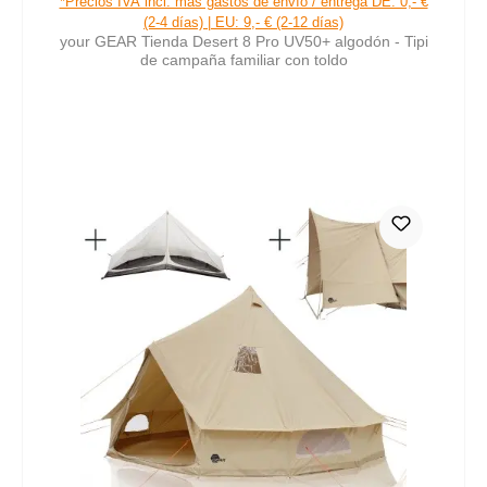
*Precios IVA incl. más gastos de envío / entrega DE: 0,- €
(2-4 días) | EU: 9,- € (2-12 días)
your GEAR Tienda Desert 8 Pro UV50+ algodón - Tipi
de campaña familiar con toldo