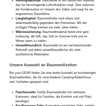
Atmungsaktivität:
Baumwolle ist ein natürliches Material,
das für hervorragende Luftzirkulation sorgt. Dies reduziert
die Kondensation im Inneren des Zeltes und sorgt für ein
angenehmes Raumklima.
Langlebigkeit:
Baumwollzelte sind robust und
widerstandsfähig gegenüber den Elementen. Mit der
richtigen Pflege können sie viele Jahre halten.
Wärmeisolierung:
Baumwollmaterial bietet eine gute
Isolierung, die hilft, das Zelt im Sommer kühl und im
Winter warm zu halten.
Umweltfreundlich:
Baumwolle ist ein nachwachsender
Rohstoff und daher umweltfreundlicher als viele
synthetische Materialien.
Unsere Auswahl an Baumwollzelten
Bei your GEAR finden Sie eine breite Auswahl an hochwertigen
Baumwollzelten, die für verschiedene Camping-Bedürfnisse
und -Vorlieben geeignet sind:
Familienzelte:
Große Baumwollzelte mit mehreren
Kammern, ideal für Familien, die Komfort und viel Platz
benötigen.
Ein-Personen-Zelte:
Kompakte und leichte Zelte, perfekt