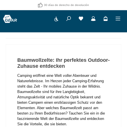
30 días de derecho de devolución
Show toolbar
Tienes 0 artículos en tu 
Baumwollzelte: Ihr perfektes Outdoor-
Zuhause entdecken
Camping eröffnet eine Welt voller Abenteuer und
Naturerlebnisse. Im Herzen jeder Camping-Erfahrung
steht das Zelt - Ihr mobiles Zuhause in der Wildnis.
Baumwollzelte sind für ihre Langlebigkeit,
Atmungsaktivität und natürliche Optik bekannt und
bieten Campern einen erstklassigen Schutz vor den
Elementen. Aber welches Baumwollzelt passt am
besten zu Ihren Bedürfnissen? Tauchen Sie ein in die
faszinierende Welt der Baumwollzelte und entdecken
Sie die Vorteile, die sie bieten.