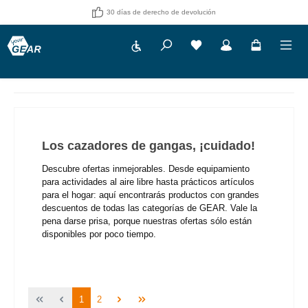
30 días de derecho de devolución
Show toolbar
Tienes 0 artículos en tu 
Los cazadores de gangas, ¡cuidado!
Descubre ofertas inmejorables. Desde equipamiento
para actividades al aire libre hasta prácticos artículos
para el hogar: aquí encontrarás productos con grandes
descuentos de todas las categorías de GEAR. Vale la
pena darse prisa, porque nuestras ofertas sólo están
disponibles por poco tiempo.
Página
Página
1
2