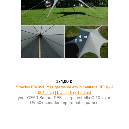
174,00 €
Precio de venta:
Precio normal:
*Precios IVA incl. más gastos de envío / entrega DE: 0,- €
(2-4 días) | EU: 9,- € (2-12 días)
your GEAR Sonora PES - carpa estrella Ø 10 x 4 m
UV 50+ cenador impermeable parasol