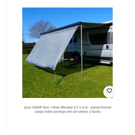
73,99 €
Precio de venta:
Precio normal:
*Precios IVA incl. más gastos de envío / entrega DE:
0,- € (2-4 días) | EU: 9,- € (2-12 días)
your GEAR Sun + Rain Blocker 3,7 x 2 m - pared frontal
carpa toldo protege del sol viento y lluvia