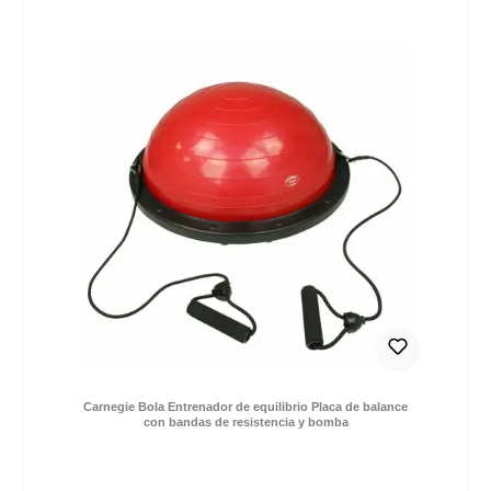
17,00 €
Precio de venta:
Precio normal:
*Precios IVA incl. más gastos de envío / entrega DE:
0,- € (2-4 días) | EU: 9,- € (2-12 días)