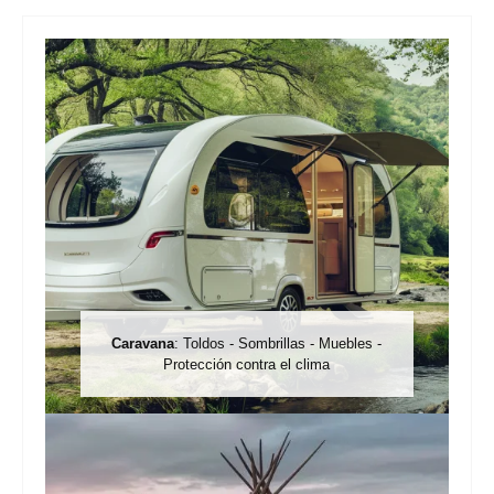
*Precios IVA incl. más gastos de envío / entrega DE:
0,- € (2-4 días) | EU: 9,- € (2-12 días)
Caravana
: Toldos - Sombrillas - Muebles -
Protección contra el clima