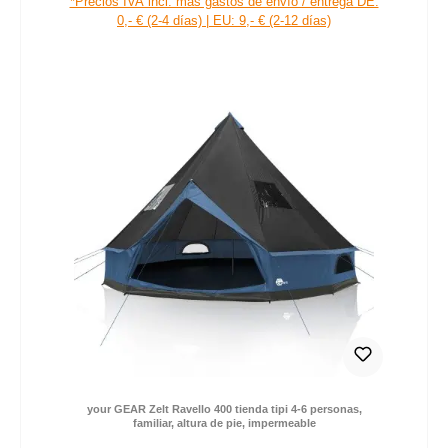
29,00 €
Precio de venta:
Precio normal:
*Precios IVA incl. más gastos de envío / entrega DE:
0,- € (2-4 días) | EU: 9,- € (2-12 días)