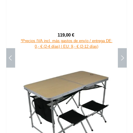
your GEAR Zelt Ravello 400 tienda tipi 4-6 personas,
familiar, altura de pie, impermeable
119,00 €
Precio de venta:
Precio normal:
*Precios IVA incl. más gastos de envío / entrega DE:
0,- € (2-4 días) | EU: 9,- € (2-12 días)