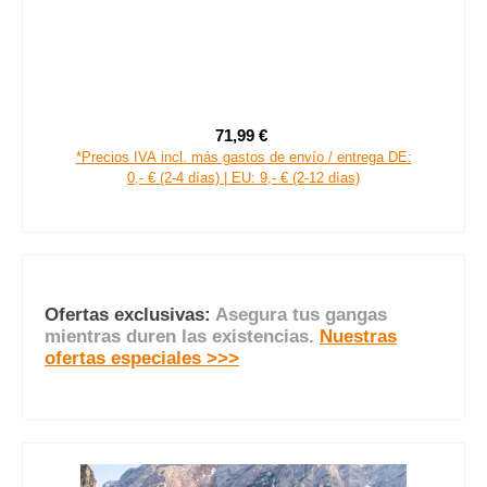
your GEAR Panorama Wall 3,3 x 2 m - pared frontal carpa
toldo protege del sol viento y lluvia
71,99 €
Precio de venta:
Precio normal:
*Precios IVA incl. más gastos de envío / entrega DE:
0,- € (2-4 días) | EU: 9,- € (2-12 días)
Ofertas exclusivas:
Asegura tus gangas
mientras duren las existencias.
Nuestras
ofertas especiales >>>