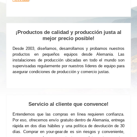
¡Nos alegra que nos hayas encontrado! Ofrecemos un
amplio
portafolio para el área al aire libre
. En your GEAR,
encontrarás productos cuidadosamente seleccionados en las
categorías
Caravana
/
Camping
,
Piscina
,
Jardín
,
En Casa
y
Actividad
.
¡Productos de calidad y producción justa al
mejor precio posible!
Desde 2003, diseñamos, desarrollamos y probamos nuestros
productos en pequeños equipos desde Alemania. Las
instalaciones de producción ubicadas en todo el mundo son
supervisadas regularmente por nuestros líderes de equipo para
asegurar condiciones de producción y comercio justas.
Servicio al cliente que convence!