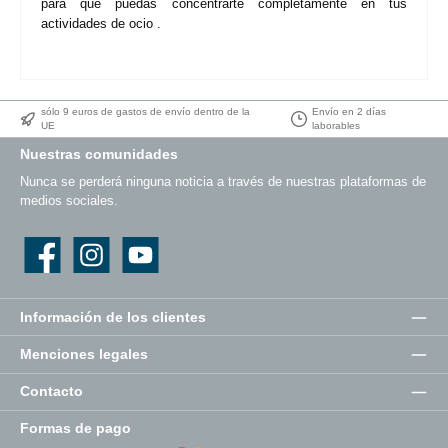
Entendemos que las compras en línea requieren confianza.
Por eso, ofrecemos envío gratuito dentro de Alemania, entrega
rápida en dos días hábiles y una política de devolución de 30
días. Comprar en your-gear.de es sin riesgos y conveniente,
para que puedas concentrarte completamente en tus
actividades de ocio .
sólo 9 euros de gastos de envío dentro de la
Envío en 2 días
UE
laborables
Nuestras comunidades
Nunca se perderá ninguna noticia a través de nuestras plataformas de
medios sociales.
Facebook
Instagram
YouTube
Información de los clientes
Menciones legales