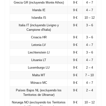
Grecia
GR
(incluyendo Monte Athos)
9 €
4 – 7
Irlanda
IE
9 €
4 – 7
Islandia
IS
9 €
10 – 12
Italia
IT
(incluyendo Livigno y
9 €
3 – 6
Campione d'Italia)
Croacia
HR
9 €
3 – 6
Letonia
LV
9 €
4 – 7
Liechtenstein
LI
9 €
3 – 6
Lituania
LT
9 €
4 – 7
Luxemburgo
LU
9 €
2 – 4
Malta
MT
9 €
7 – 10
Mónaco
MC
9 €
4 – 7
Países Bajos
NL
(excluyendo los
9 €
2 – 4
Territorios de Ultramar)
Noruega
NO
(excluyendo los Territorios
9 €
10 – 12