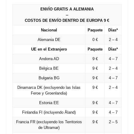
ENVÍO GRATIS A ALEMANIA
--
COSTOS DE ENVÍO DENTRO DE EUROPA 9 €
Nacional
Paquete
Días
*
Alemania
DE
0 €
2 – 4
UE en el Extranjero
Paquete
Días
*
Andorra
AD
9 €
4 – 7
Bélgica
BE
9 €
2 – 4
Bulgaria
BG
9 €
4 – 7
Dinamarca
DK
(excluyendo las Islas
9 €
2 – 4
Feroe y Groenlandia)
Estonia
EE
9 €
4 – 7
Finlandia
FI
(incluyendo Åland)
9 €
4 – 7
Francia
FR
(excluyendo los Territorios
9 €
2 – 5
de Ultramar)