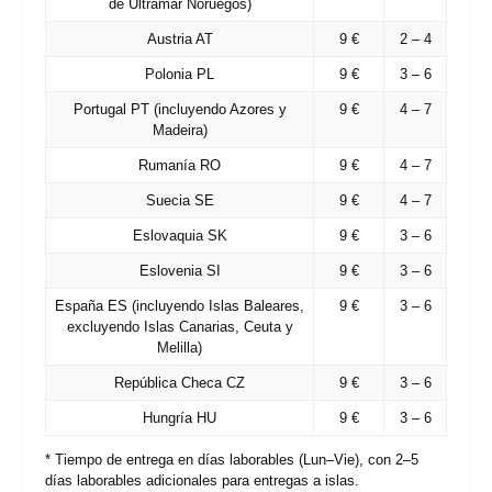
de Ultramar Noruegos)
Austria
AT
9 €
2 – 4
Polonia
PL
9 €
3 – 6
Portugal
PT
(incluyendo Azores y
9 €
4 – 7
Madeira)
Rumanía
RO
9 €
4 – 7
Suecia
SE
9 €
4 – 7
Eslovaquia
SK
9 €
3 – 6
Eslovenia
SI
9 €
3 – 6
España
ES
(incluyendo Islas Baleares,
9 €
3 – 6
excluyendo Islas Canarias, Ceuta y
Melilla)
República Checa
CZ
9 €
3 – 6
Hungría
HU
9 €
3 – 6
* Tiempo de entrega en días laborables (Lun–Vie), con 2–5
días laborables adicionales para entregas a islas.