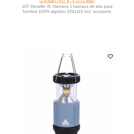
(2-4 días) | EU: 9,- € (2-12 días)
10T Devellin XL Hamaca 1 hamaca de tela para
hombre 100% algodón 220x110 incl. accesorio