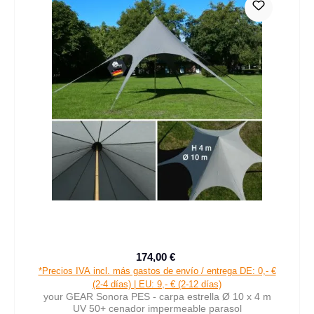
174,00 €
Precio de venta:
Precio normal:
*Precios IVA incl. más gastos de envío / entrega DE: 0,- €
(2-4 días) | EU: 9,- € (2-12 días)
your GEAR Sonora PES - carpa estrella Ø 10 x 4 m
UV 50+ cenador impermeable parasol