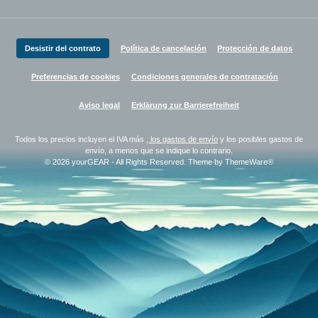
Desistir del contrato
Política de cancelación
Protección de datos
Preferencias de cookies
Condiciones generales de contratación
Aviso legal
Erklärung zur Barrierefreiheit
Todos los precios incluyen el IVA más
, los gastos de envío
y los posibles gastos de
envío, a menos que se indique lo contrario.
© 2026 yourGEAR - All Rights Reserved. Theme by
ThemeWare®