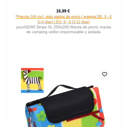
16,99 €
Precio de venta:
Precio normal:
*Precios IVA incl. más gastos de envío / entrega DE: 0,- €
(2-4 días) | EU: 9,- € (2-12 días)
yourGEAR Stripe XL 200x200 Manta de picnic manta
de camping vellón impermeable y aislada