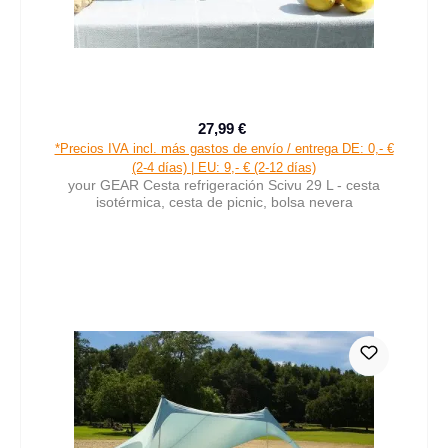
27,99 €
Precio de venta:
Precio normal:
*Precios IVA incl. más gastos de envío / entrega DE: 0,- €
(2-4 días) | EU: 9,- € (2-12 días)
your GEAR Cesta refrigeración Scivu 29 L - cesta
isotérmica, cesta de picnic, bolsa nevera