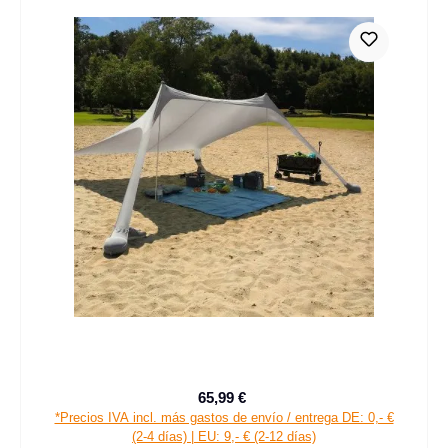
65,99 €
Precio de venta:
Precio normal:
*Precios IVA incl. más gastos de envío / entrega DE: 0,- €
(2-4 días) | EU: 9,- € (2-12 días)