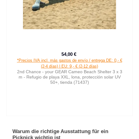
54,00 €
Precio de venta:
Precio normal:
*Precios IVA incl. más gastos de envío / entrega DE: 0,- €
(2-4 días) | EU: 9,- € (2-12 días)
2nd Chance - your GEAR Cameo Beach Shelter 3 x 3
m - Refugio de playa XXL, lona, protección solar UV
50+, tienda (71437)
Warum die richtige Ausstattung für ein
Picknick wichtig ist