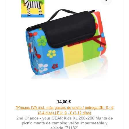
14,00 €
Precio de venta:
Precio normal:
*Precios IVA incl. más gastos de envío / entrega DE: 0,- €
(2-4 días) | EU: 9,- € (2-12 días)
2nd Chance - your GEAR Kids XL 200x200 Manta de
picnic manta de camping vellón impermeable y
aislada (71132)