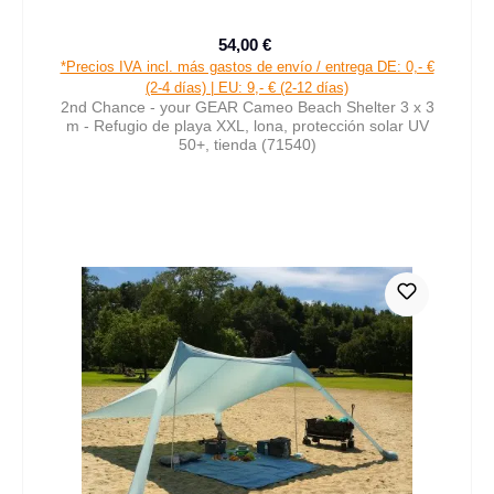
54,00 €
Precio de venta:
Precio normal:
*Precios IVA incl. más gastos de envío / entrega DE: 0,- €
(2-4 días) | EU: 9,- € (2-12 días)
2nd Chance - your GEAR Cameo Beach Shelter 3 x 3
m - Refugio de playa XXL, lona, protección solar UV
50+, tienda (71540)