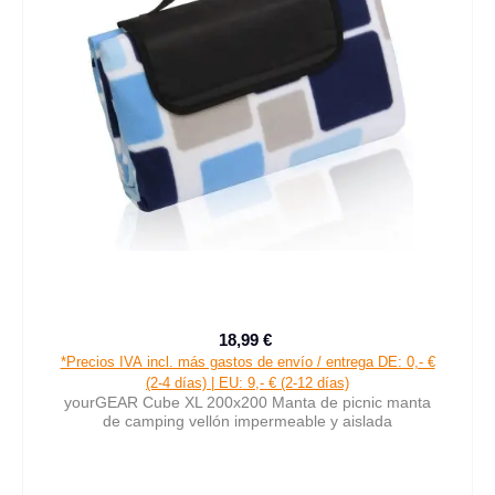
18,99 €
Precio de venta:
Precio normal:
*Precios IVA incl. más gastos de envío / entrega DE: 0,- €
(2-4 días) | EU: 9,- € (2-12 días)
yourGEAR Cube XL 200x200 Manta de picnic manta
de camping vellón impermeable y aislada