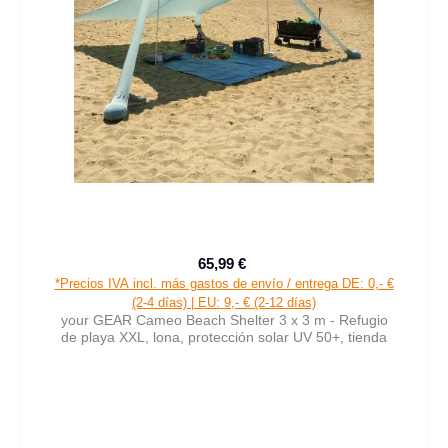
65,99 €
Precio de venta:
Precio normal:
*Precios IVA incl. más gastos de envío / entrega DE: 0,- €
(2-4 días) | EU: 9,- € (2-12 días)
your GEAR Cameo Beach Shelter 3 x 3 m - Refugio
de playa XXL, lona, protección solar UV 50+, tienda