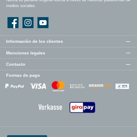
medios sociales.
Facebook
Instagram
YouTube
Información de los clientes
Menciones legales
Contacto
Formas de pago
Zahlungsanbieter
Zahlungsanbieter
Zahlungsanbieter