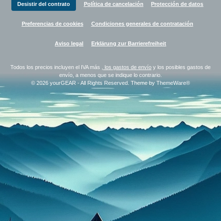
Desistir del contrato
Política de cancelación
Protección de datos
Preferencias de cookies
Condiciones generales de contratación
Aviso legal
Erklärung zur Barrierefreiheit
Todos los precios incluyen el IVA más
, los gastos de envío
y los posibles gastos de
envío, a menos que se indique lo contrario.
© 2026 yourGEAR - All Rights Reserved. Theme by
ThemeWare®