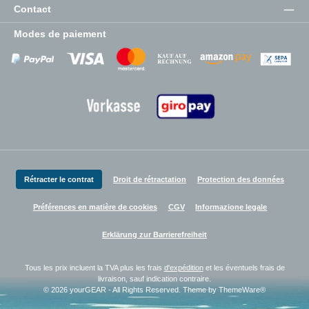
Contact
Modes de paiement
Zahlungsanbieter
Zahlungsanbieter
Zahlungsanbieter
Rétracter le contrat
Droit de rétractation
Protection des données
Préférences en matière de cookies
CGV
Informazione legale
Erklärung zur Barrierefreiheit
Tous les prix incluent la TVA plus les frais
d'expédition
et les éventuels frais de
livraison, sauf indication contraire.
© 2026 yourGEAR - All Rights Reserved. Theme by
ThemeWare®