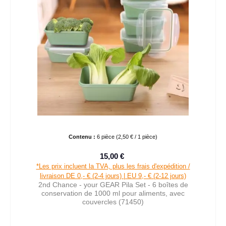
Contenu :
6 pièce
(2,50 € / 1 pièce)
15,00 €
Prix de vente :
Prix régulier :
*Les prix incluent la TVA, plus les frais d'expédition /
livraison DE 0,- € (2-4 jours) | EU 9,- € (2-12 jours)
2nd Chance - your GEAR Pila Set - 6 boîtes de
conservation de 1000 ml pour aliments, avec
couvercles (71450)