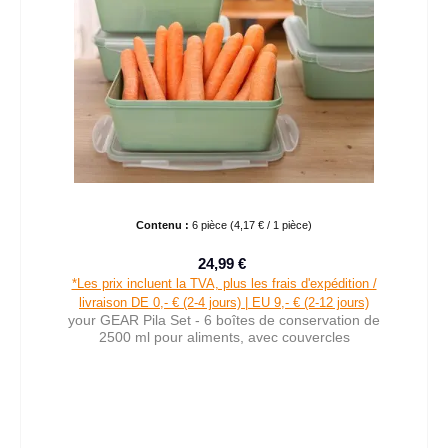
Contenu :
6 pièce
(4,17 € / 1 pièce)
24,99 €
Prix de vente :
Prix régulier :
*Les prix incluent la TVA, plus les frais d'expédition /
livraison DE 0,- € (2-4 jours) | EU 9,- € (2-12 jours)
your GEAR Pila Set - 6 boîtes de conservation de
2500 ml pour aliments, avec couvercles