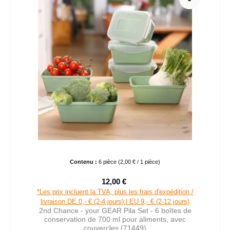
Contenu :
6 pièce
(2,00 € / 1 pièce)
12,00 €
Prix de vente :
Prix régulier :
*Les prix incluent la TVA, plus les frais d'expédition /
livraison DE 0,- € (2-4 jours) | EU 9,- € (2-12 jours)
2nd Chance - your GEAR Pila Set - 6 boîtes de
conservation de 700 ml pour aliments, avec
couvercles (71449)