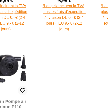
5,99 €
16,99 €
Prix de vente :
Prix de vente :
Prix régulier :
Prix régulier :
 incluent la TVA,
*Les prix incluent la TVA,
*Les
frais d'expédition
plus les frais d'expédition
plus
son DE 0,- € (2-4
/ livraison DE 0,- € (2-4
/ l
| EU 9,- € (2-12
jours) | EU 9,- € (2-12
jo
jours)
jours)
rn Pompe air
trique P110