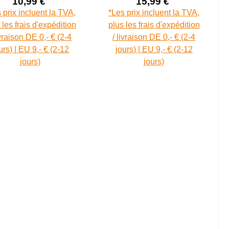
10,99 €
15,99 €
Prix de vente :
Prix de vente :
Prix régulier :
Prix régulier :
 prix incluent la TVA,
*Les prix incluent la TVA,
 les frais d'expédition
plus les frais d'expédition
ivraison DE 0,- € (2-4
/ livraison DE 0,- € (2-4
urs) | EU 9,- € (2-12
jours) | EU 9,- € (2-12
jours)
jours)