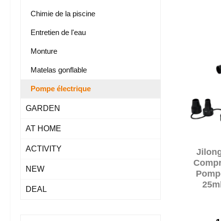
Chimie de la piscine
Entretien de l'eau
Monture
Matelas gonflable
Pompe électrique
GARDEN
AT HOME
ACTIVITY
Jilon
Compr
NEW
Pompe
25m
DEAL
bu
ad