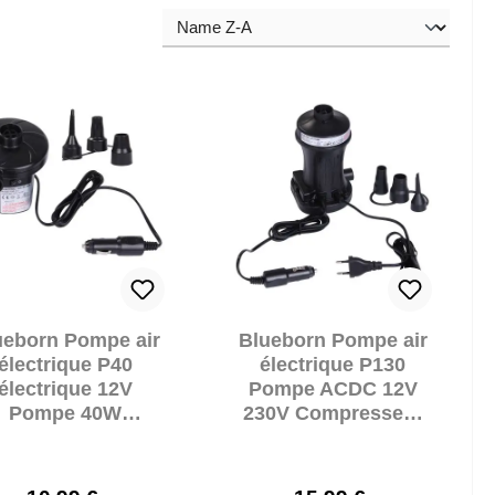
ueborn Pompe air
Blueborn Pompe air
électrique P40
électrique P130
électrique 12V
Pompe ACDC 12V
Pompe 40W
230V Compresseur
Compresseur 3
130W 3 buses 250
uses 240 L/min
L/min 0,65 PSI
0,48 PSI