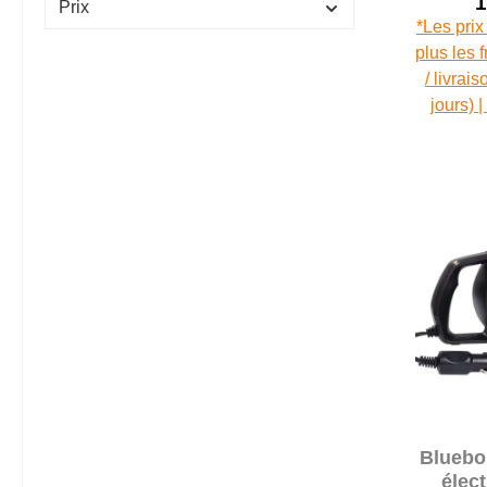
1
Prix
*Les prix
plus les 
/ livrai
jours) 
Bluebo
élec