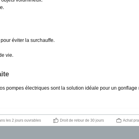
e.
our éviter la surchauffe.
de vie.
ite
s pompes électriques sont la solution idéale pour un gonflage r
ns les 2 jours ouvrables
Droit de retour de 30 jours
Achat pra