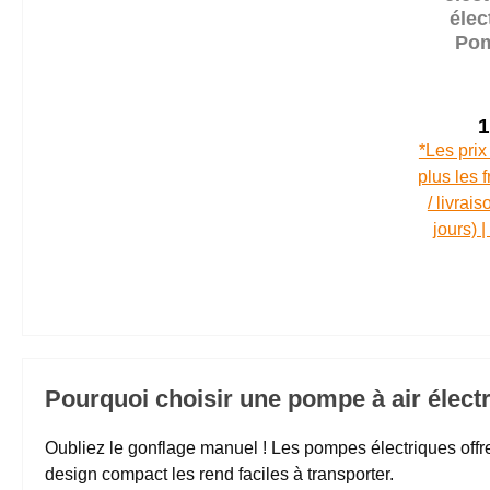
élec
Po
Comp
buses 
1
*Les prix
plus les 
/ livrai
jours) 
Pourquoi choisir une pompe à air élect
Oubliez le gonflage manuel ! Les pompes électriques offre
design compact les rend faciles à transporter.