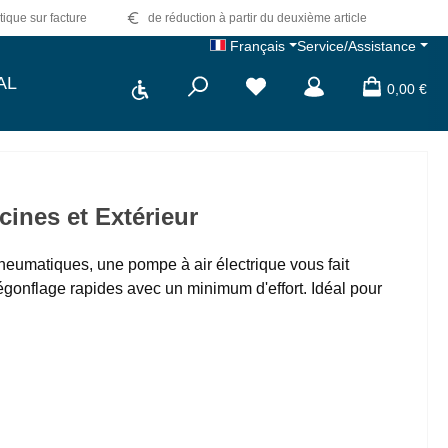
tique sur facture
de réduction à partir du deuxième article
Français
Service/Assistance
Show toolbar
AL
0,00 €
ines et Extérieur
neumatiques, une pompe à air électrique vous fait
gonflage rapides avec un minimum d'effort. Idéal pour