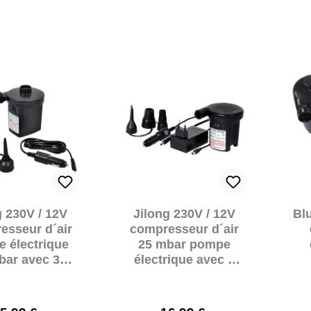
g 230V / 12V
Jilong 230V / 12V
Bl
esseur d´air
compresseur d´air
 électrique
25 mbar pompe
bar avec 3
électrique avec 3
ses d´air
adaptateurs
aptateur
b