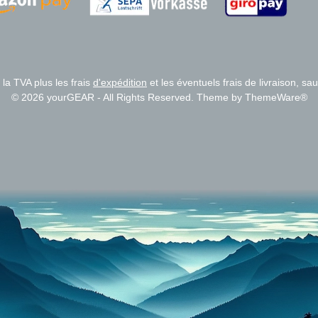
Zahlungsanbieter
Zahlungsanbieter
 la TVA plus les frais
d'expédition
et les éventuels frais de livraison, sau
© 2026 yourGEAR - All Rights Reserved. Theme by
ThemeWare®