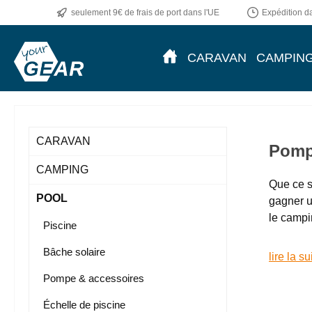
seulement 9€ de frais de port dans l'UE
Expédition da
ser au contenu principal
Passer à la recherche
Passer à la navigation principale
CARAVAN
CAMPIN
CARAVAN
Pompe
CAMPING
Que ce s
POOL
gagner u
le campi
Piscine
Bâche solaire
lire la su
Pompe & accessoires
Échelle de piscine