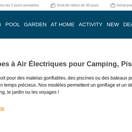
ns les 2 jours ouvrables
Droit de retour de 30 jours
Achat pra
G
POOL
GARDEN
AT HOME
ACTIVITY
NEW
DE
s à Air Électriques pour Camping, Pisc
oit pour des matelas gonflables, des piscines ou des bateaux p
n temps précieux. Nos modèles permettent un gonflage et un dé
ng, le jardin ou les voyages !
ite