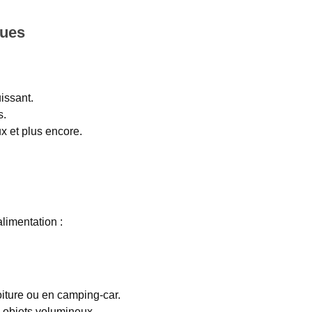
ques
issant.
s.
x et plus encore.
limentation :
iture ou en camping-car.
 objets volumineux.