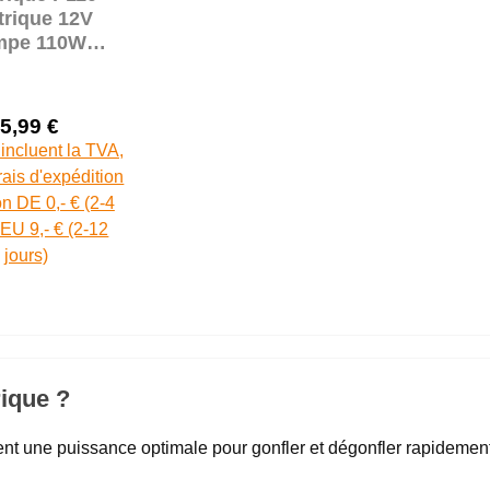
trique 12V
mpe 110W
resseur 2
450 L/min 1,1
PSI
5,99 €
Prix de vente :
Prix régulier :
 incluent la TVA,
frais d'expédition
son DE 0,- € (2-4
| EU 9,- € (2-12
jours)
rique ?
nt une puissance optimale pour gonfler et dégonfler rapidement 