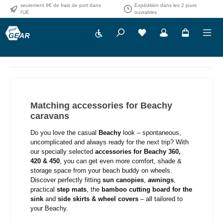
seulement 9€ de frais de port dans
Expédition dans les 2 jours
Passer au contenu principal
l'UE
ouvrables
Show toolbar
Matching accessories for Beachy
caravans
Do you love the casual
Beachy
look – spontaneous,
uncomplicated and always ready for the next trip? With
our specially selected
accessories for Beachy 360,
420 & 450
, you can get even more comfort, shade &
storage space from your beach buddy on wheels.
Discover perfectly fitting
sun canopies
,
awnings
,
practical
step mats
, the
bamboo cutting board for the
sink
and
side skirts & wheel covers
– all tailored to
your Beachy.