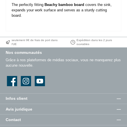
The perfectly fitting
Beachy bamboo board
covers the sink,
expands your work surface and serves as a sturdy cutting
board.
seulement 9€ de frais de port dans
Expédition dans les 2 jours
l'UE
ouvrables
Nos communautés
Grâce à nos plateformes de médias sociaux, vous ne manquerez plus
aucune nouvelle.
Facebook
Instagram
YouTube
Infos client
Avis juridique
Contact