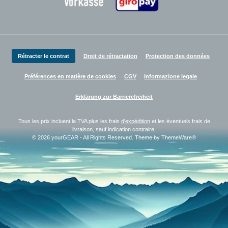
Zahlungsanbieter
Rétracter le contrat
Droit de rétractation
Protection des données
Préférences en matière de cookies
CGV
Informazione legale
Erklärung zur Barrierefreiheit
Tous les prix incluent la TVA plus les frais
d'expédition
et les éventuels frais de
livraison, sauf indication contraire.
© 2026 yourGEAR - All Rights Reserved. Theme by
ThemeWare®