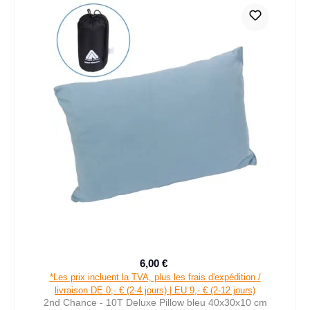
6,00 €
Prix de vente :
Prix régulier :
*Les prix incluent la TVA, plus les frais d'expédition /
livraison DE 0,- € (2-4 jours) | EU 9,- € (2-12 jours)
2nd Chance - 10T Deluxe Pillow bleu 40x30x10 cm