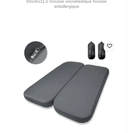
60x35x11,5 mousse viscoélastique housse
antiallergique