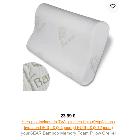
23,99 €
Prix de vente :
Prix régulier :
*Les prix incluent la TVA, plus les frais d'expédition /
livraison DE 0,- € (2-4 jours) | EU 9,- € (2-12 jours)
yourGEAR Bamboo Memory Foam Pillow Oreiller