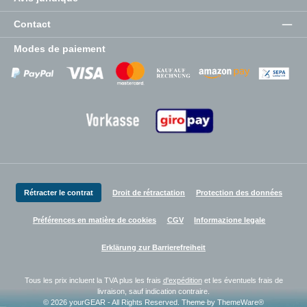
Contact
Modes de paiement
Zahlungsanbieter
Zahlungsanbieter
Zahlungsanbieter
Rétracter le contrat
Droit de rétractation
Protection des données
Préférences en matière de cookies
CGV
Informazione legale
Erklärung zur Barrierefreiheit
Tous les prix incluent la TVA plus les frais
d'expédition
et les éventuels frais de
livraison, sauf indication contraire.
© 2026 yourGEAR - All Rights Reserved. Theme by
ThemeWare®