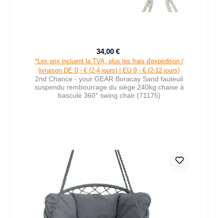
34,00 €
Prix de vente :
Prix régulier :
*Les prix incluent la TVA, plus les frais d'expédition /
livraison DE 0,- € (2-4 jours) | EU 9,- € (2-12 jours)
2nd Chance - your GEAR Boracay Sand fauteuil
suspendu rembourrage du siège 240kg chaise à
bascule 360° swing chair (71175)