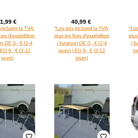
1,99 €
40,99 €
Prix de vente :
Prix de vente :
Prix régulier :
Prix régulier :
 incluent la TVA,
*Les prix incluent la TVA,
*Les
frais d'expédition
plus les frais d'expédition
plus
son DE 0,- € (2-4
/ livraison DE 0,- € (2-4
/ l
| EU 9,- € (2-12
jours) | EU 9,- € (2-12
jo
jours)
jours)