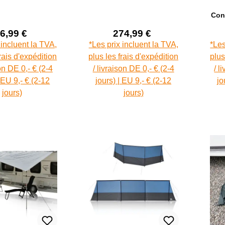
ement Quick
remorque étanche
tél
Con
 3D Mesh
5000mm
6,99 €
274,99 €
Prix de vente :
Prix de vente :
Prix régulier :
Prix régulier :
 incluent la TVA,
*Les prix incluent la TVA,
*Les
frais d'expédition
plus les frais d'expédition
plus
son DE 0,- € (2-4
/ livraison DE 0,- € (2-4
/ l
| EU 9,- € (2-12
jours) | EU 9,- € (2-12
jo
jours)
jours)