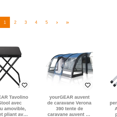
Page
Page
Page
Page
Page
1
2
3
4
5
AR Tavolino
yourGEAR auvent
Stool avec
de caravane Verona
per
au amovible,
390 tente de
A
t pliant avec
caravane auvent de