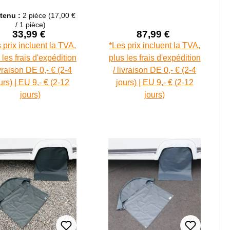
escopique, tige en
m - auvent avec
tenu :
2 pièce
(17,00 €
aluminium
mâts, imperméable
/ 1 pièce)
5000 mm
33,99 €
87,99 €
Prix de vente :
Prix de vente :
Prix régulier :
Prix régulier :
 prix incluent la TVA,
*Les prix incluent la TVA,
 les frais d'expédition
plus les frais d'expédition
ivraison DE 0,- € (2-4
/ livraison DE 0,- € (2-4
urs) | EU 9,- € (2-12
jours) | EU 9,- € (2-12
jours)
jours)