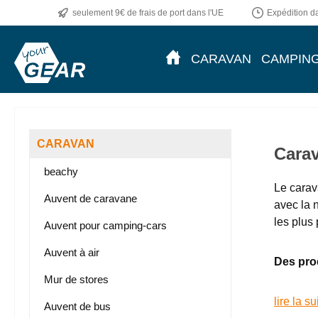
seulement 9€ de frais de port dans l'UE
Expédition da
ser au contenu principal
Passer à la recherche
Passer à la navigation principale
CARAVAN
CAMPIN
CARAVAN
Carav
beachy
Le carav
Auvent de caravane
avec la 
les plus
Auvent pour camping-cars
Auvent à air
Des prod
Mur de stores
lire la su
Auvent de bus