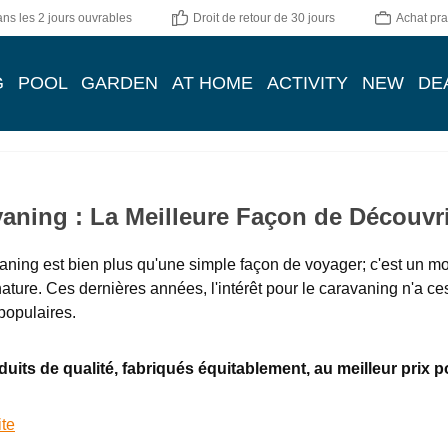
ns les 2 jours ouvrables
Droit de retour de 30 jours
Achat pra
G
POOL
GARDEN
AT HOME
ACTIVITY
NEW
DE
aning : La Meilleure Façon de Découvr
aning est bien plus qu'une simple façon de voyager; c'est un mode
nature. Ces dernières années, l'intérêt pour le caravaning n'a ce
 populaires.
uits de qualité, fabriqués équitablement, au meilleur prix p
ite