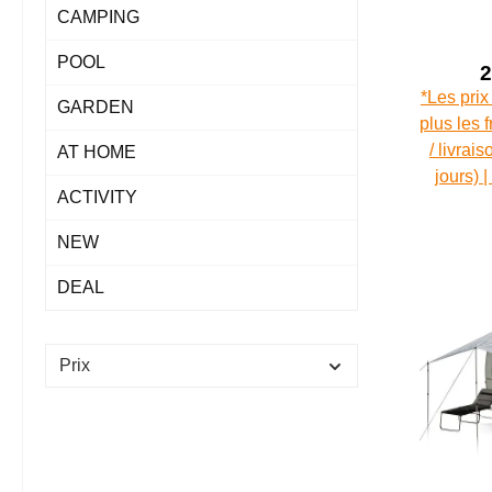
revêt
CAMPING
Dry
POOL
2
*Les prix
GARDEN
plus les 
/ livrai
AT HOME
jours) 
ACTIVITY
NEW
DEAL
Prix