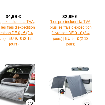
34,99 €
32,99 €
Prix de vente :
Prix de vente :
Prix régulier :
Prix régulier :
 prix incluent la TVA,
*Les prix incluent la TVA,
 les frais d'expédition
plus les frais d'expédition
ivraison DE 0,- € (2-4
/ livraison DE 0,- € (2-4
urs) | EU 9,- € (2-12
jours) | EU 9,- € (2-12
jours)
jours)