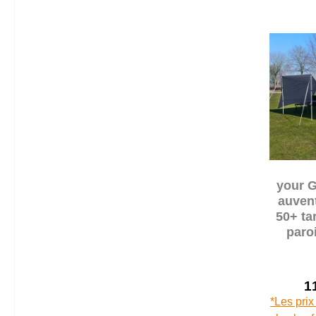
your 
auven
50+ ta
paroi
tente p
1
*Les prix