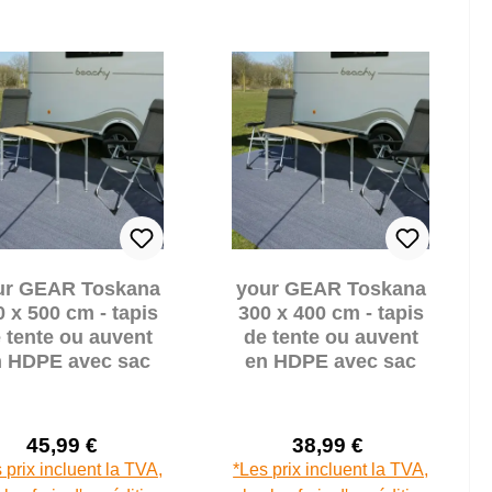
ur GEAR Toskana
your GEAR Toskana
0 x 500 cm - tapis
300 x 400 cm - tapis
 tente ou auvent
de tente ou auvent
n HDPE avec sac
en HDPE avec sac
45,99 €
38,99 €
Prix de vente :
Prix de vente :
Prix régulier :
Prix régulier :
 prix incluent la TVA,
*Les prix incluent la TVA,