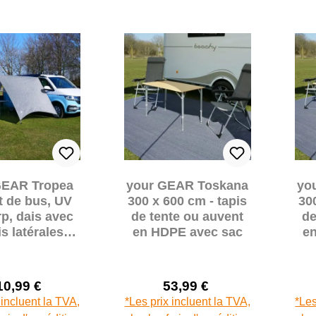
GEAR Tropea
your GEAR Toskana
yo
t de bus, UV
300 x 600 cm - tapis
30
rp, dais avec
de tente ou auvent
de
s latérales
en HDPE avec sac
e
our bulli van
camper
10,99 €
53,99 €
Prix de vente :
Prix de vente :
Prix régulier :
Prix régulier :
 incluent la TVA,
*Les prix incluent la TVA,
*Les