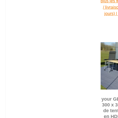
plus les 
/ livrai
jours) 
your G
300 x 3
de ten
en HD