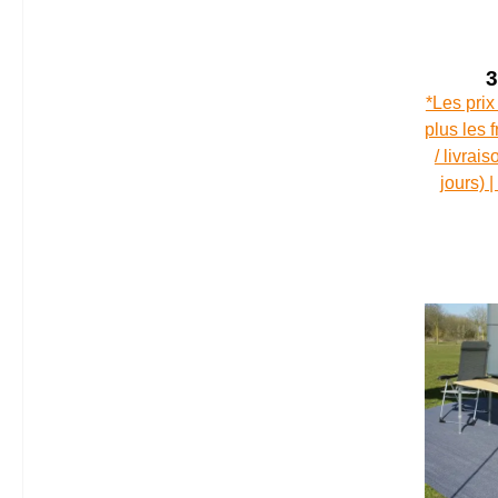
3
*Les prix
plus les 
/ livrai
jours) 