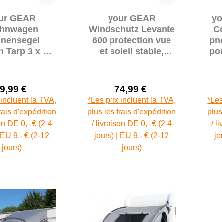
ur GEAR
your GEAR
yo
hnwagen
Windschutz Levante
Co
nensegel
600 protection vue
pn
 Tarp 3 x 2,4
et soleil stable,
po
nt avec mâts
barres
ca
us, 5000 mm
transversales,
600x140 cm
9,99 €
74,99 €
Prix de vente :
Prix de vente :
Prix régulier :
Prix régulier :
 incluent la TVA,
*Les prix incluent la TVA,
*Les
frais d'expédition
plus les frais d'expédition
plus
son DE 0,- € (2-4
/ livraison DE 0,- € (2-4
/ l
| EU 9,- € (2-12
jours) | EU 9,- € (2-12
jo
jours)
jours)