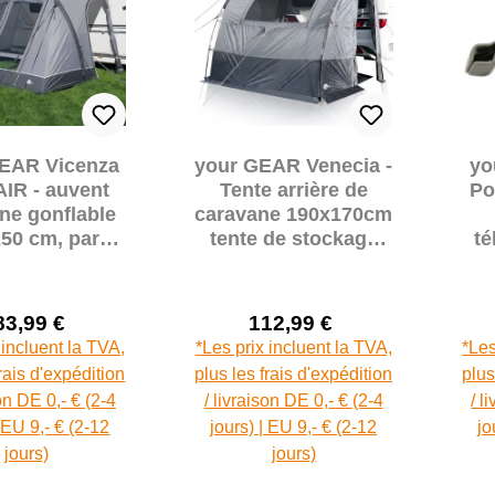
EAR Vicenza
your GEAR Venecia -
yo
AIR - auvent
Tente arrière de
Po
ne gonflable
caravane 190x170cm
250 cm, pare-
tente de stockage
té
campeur, tente
tent de cuisine
26
83,99 €
112,99 €
Prix de vente :
Prix de vente :
Prix régulier :
Prix régulier :
 incluent la TVA,
*Les prix incluent la TVA,
*Les
frais d'expédition
plus les frais d'expédition
plus
son DE 0,- € (2-4
/ livraison DE 0,- € (2-4
/ l
| EU 9,- € (2-12
jours) | EU 9,- € (2-12
jo
jours)
jours)