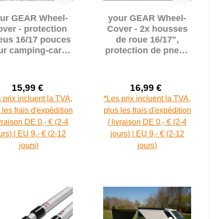
ur GEAR Wheel-
your GEAR Wheel-
ver - protection
Cover - 2x housses
eus 16/17 pouces
de roue 16/17",
ur camping-car &
protection de pneus
ravane, 2 pièces
pour caravane et
camping-car
15,99 €
16,99 €
Prix de vente :
Prix de vente :
Prix régulier :
Prix régulier :
 prix incluent la TVA,
*Les prix incluent la TVA,
 les frais d'expédition
plus les frais d'expédition
ivraison DE 0,- € (2-4
/ livraison DE 0,- € (2-4
urs) | EU 9,- € (2-12
jours) | EU 9,- € (2-12
jours)
jours)