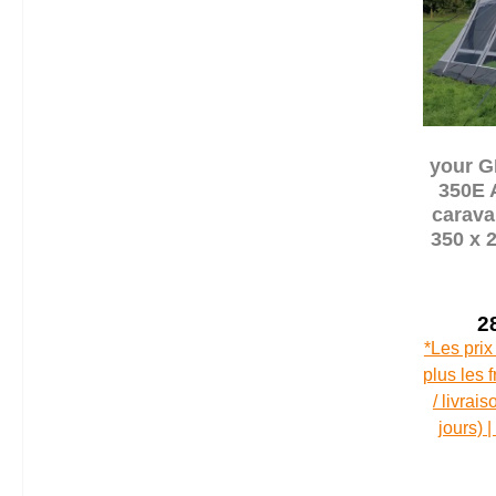
your G
350E 
carava
350 x 
soleil 
2
*Les prix
plus les 
/ livrai
jours) 