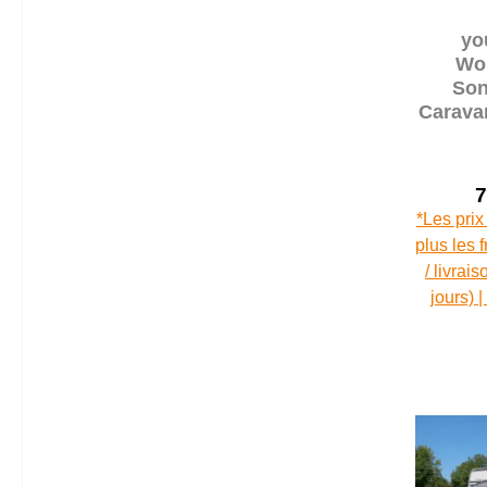
yo
Wo
Son
Caravan
m auve
incl
7
*Les prix
plus les 
/ livrai
jours) 