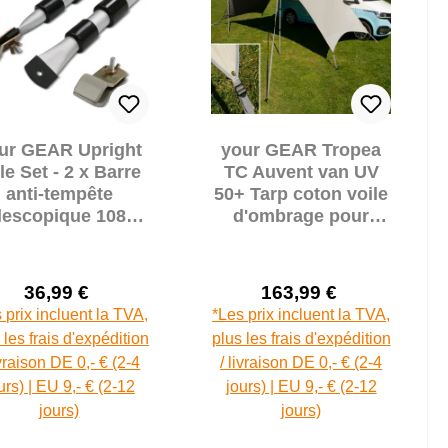
ur GEAR Upright
your GEAR Tropea
le Set - 2 x Barre
TC Auvent van UV
anti-tempête
50+ Tarp coton voile
lescopique 108 -
d'ombrage pour
0 cm accessoire
fourgon et camping-
auvent
car
36,99 €
163,99 €
Prix de vente :
Prix de vente :
Prix régulier :
Prix régulier :
 prix incluent la TVA,
*Les prix incluent la TVA,
 les frais d'expédition
plus les frais d'expédition
ivraison DE 0,- € (2-4
/ livraison DE 0,- € (2-4
urs) | EU 9,- € (2-12
jours) | EU 9,- € (2-12
jours)
jours)