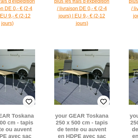
frais d'expédition
plus les frais d'expédition
plus
son DE 0,- € (2-4
/ livraison DE 0,- € (2-4
/ l
| EU 9,- € (2-12
jours) | EU 9,- € (2-12
jo
jours)
jours)
EAR Toskana
your GEAR Toskana
yo
00 cm - tapis
250 x 500 cm - tapis
25
te ou auvent
de tente ou auvent
de
PE avec sac
en HDPE avec sac
e