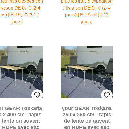
 les frais d'expédition
plus les frais d'expédition
ivraison DE 0,- € (2-4
/ livraison DE 0,- € (2-4
urs) | EU 9,- € (2-12
jours) | EU 9,- € (2-12
jours)
jours)
ur GEAR Toskana
your GEAR Toskana
0 x 400 cm - tapis
250 x 350 cm - tapis
 tente ou auvent
de tente ou auvent
n HDPE avec sac
en HDPE avec sac