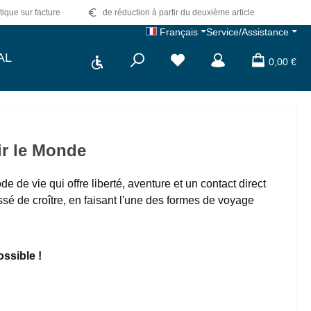
tique sur facture
de réduction à partir du deuxième article
Français
Service/Assistance
Show toolbar
AL
0,00 €
ir le Monde
 de vie qui offre liberté, aventure et un contact direct
ssé de croître, en faisant l'une des formes de voyage
ossible !