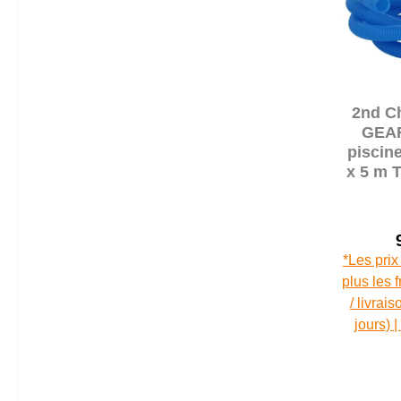
2nd C
GEAR
piscin
x 5 m T
d´a
divisi
100
*Les prix
plus les 
/ livrai
jours) 