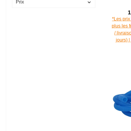
Prix
1
*Les prix
plus les 
/ livrai
jours) 