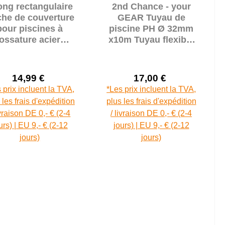
ong rectangulaire
2nd Chance - your
he de couverture
GEAR Tuyau de
pour piscines à
piscine PH Ø 32mm
ossature acier
x10m Tuyau flexible
380x178 cm
d´aspiration
divisible tous les
100cm (71047)
14,99 €
17,00 €
Prix de vente :
Prix de vente :
Prix régulier :
Prix régulier :
 prix incluent la TVA,
*Les prix incluent la TVA,
 les frais d'expédition
plus les frais d'expédition
ivraison DE 0,- € (2-4
/ livraison DE 0,- € (2-4
urs) | EU 9,- € (2-12
jours) | EU 9,- € (2-12
jours)
jours)