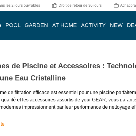
ns les 2 jours ouvrables
Droit de retour de 30 jours
Achat pra
G
POOL
GARDEN
AT HOME
ACTIVITY
NEW
DE
s de Piscine et Accessoires : Technolo
une Eau Cristalline
me de filtration efficace est essentiel pour une piscine parfaitem
 qualité et les accessoires assortis de your GEAR, vous garant
on modernes impressionnent par leur performance de nettoyage e
ite