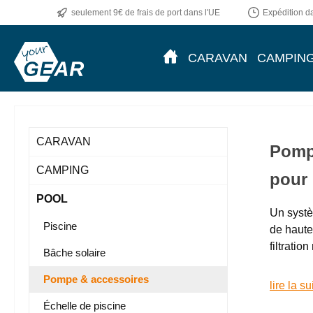
seulement 9€ de frais de port dans l'UE
Expédition da
ser au contenu principal
Passer à la recherche
Passer à la navigation principale
CARAVAN
CAMPIN
CARAVAN
Pompe
CAMPING
pour 
POOL
Un systè
Piscine
de haute
filtrati
Bâche solaire
Pompe & accessoires
lire la su
Échelle de piscine