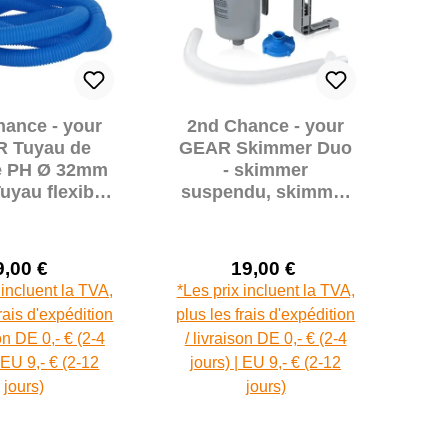
hance - your
2nd Chance - your
 Tuyau de
GEAR Skimmer Duo
e PH Ø 32mm
- skimmer
uyau flexible
suspendu, skimmer
spiration
de surface
ble tous les
cm (71075)
9,00 €
19,00 €
Prix de vente :
Prix de vente :
Prix régulier :
Prix régulier :
 incluent la TVA,
*Les prix incluent la TVA,
frais d'expédition
plus les frais d'expédition
son DE 0,- € (2-4
/ livraison DE 0,- € (2-4
| EU 9,- € (2-12
jours) | EU 9,- € (2-12
jours)
jours)