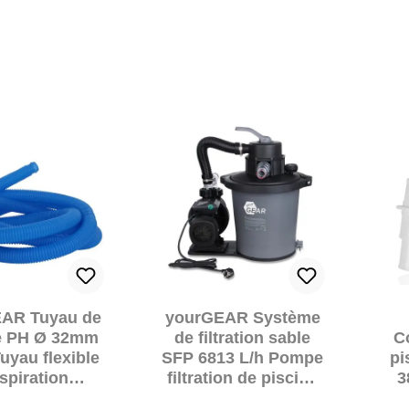
AR Tuyau de
yourGEAR Système
e PH Ø 32mm
de filtration sable
C
uyau flexible
SFP 6813 L/h Pompe
pi
spiration
filtration de piscine
3
ble tous les
7 m³/h + vanne 6
m