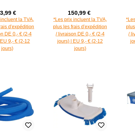
100cm
voies
co
3,99 €
150,99 €
Prix de vente :
Prix de vente :
Prix régulier :
Prix régulier :
 incluent la TVA,
*Les prix incluent la TVA,
*Les
frais d'expédition
plus les frais d'expédition
plus
son DE 0,- € (2-4
/ livraison DE 0,- € (2-4
/ l
| EU 9,- € (2-12
jours) | EU 9,- € (2-12
jo
jours)
jours)