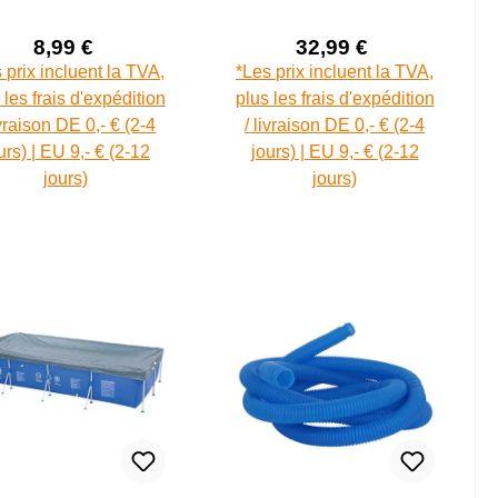
lliers de serrage
8,99 €
32,99 €
Prix de vente :
Prix de vente :
Prix régulier :
Prix régulier :
 prix incluent la TVA,
*Les prix incluent la TVA,
 les frais d'expédition
plus les frais d'expédition
ivraison DE 0,- € (2-4
/ livraison DE 0,- € (2-4
urs) | EU 9,- € (2-12
jours) | EU 9,- € (2-12
jours)
jours)