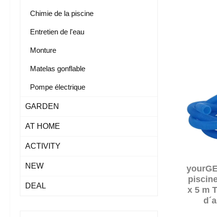
Chimie de la piscine
Entretien de l'eau
Monture
Matelas gonflable
Pompe électrique
GARDEN
AT HOME
ACTIVITY
NEW
yourGE
piscin
DEAL
x 5 m T
d´a
divisi