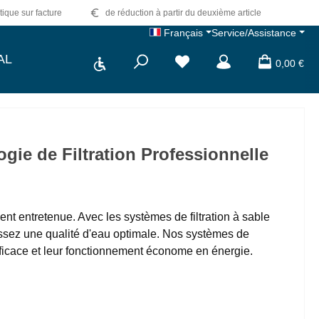
tique sur facture
de réduction à partir du deuxième article
Français
Service/Assistance
Show toolbar
AL
0,00 €
gie de Filtration Professionnelle
ent entretenue. Avec les systèmes de filtration à sable
issez une qualité d'eau optimale. Nos systèmes de
fficace et leur fonctionnement économe en énergie.