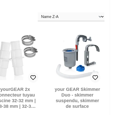
yourGEAR 2x
your GEAR Skimmer
onnecteur tuyau
Duo - skimmer
scine 32-32 mm |
suspendu, skimmer
8-38 mm | 32-38
de surface
m Adaptateur 4