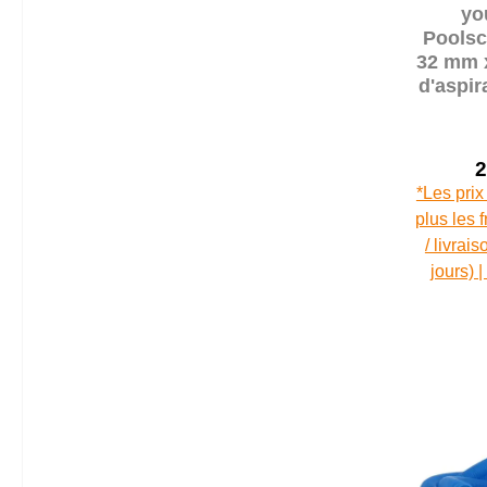
yo
Poolsc
32 mm 
d'aspir
sécable
2
*Les prix
plus les 
/ livrai
jours) 