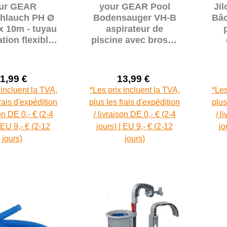
ur GEAR
your GEAR Pool
Jil
hlauch PH Ø
Bodensauger VH-B
Bâc
x 10m - tuyau
aspirateur de
ation flexible,
piscine avec brosse
 tous les 100
latérale et raccord
cm
32/38 mm
1,99 €
13,99 €
Prix de vente :
Prix de vente :
Prix régulier :
Prix régulier :
 incluent la TVA,
*Les prix incluent la TVA,
*Les
frais d'expédition
plus les frais d'expédition
plus
son DE 0,- € (2-4
/ livraison DE 0,- € (2-4
/ l
| EU 9,- € (2-12
jours) | EU 9,- € (2-12
jo
jours)
jours)