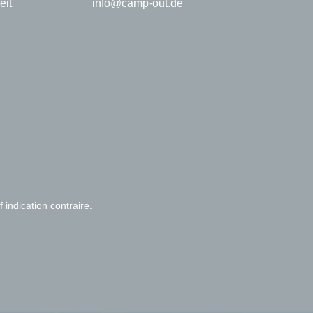
eit
info@camp-out.de
f indication contraire.