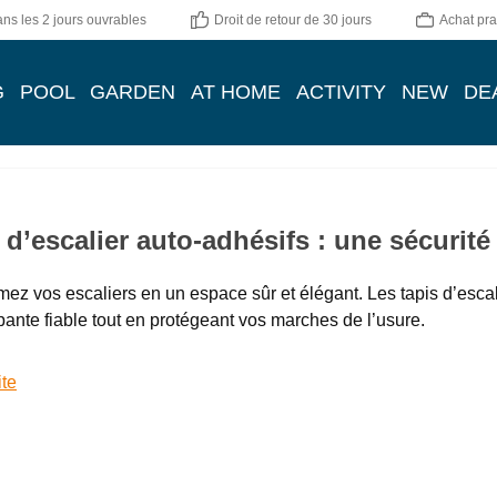
ns les 2 jours ouvrables
Droit de retour de 30 jours
Achat pra
G
POOL
GARDEN
AT HOME
ACTIVITY
NEW
DE
 d’escalier auto-adhésifs : une sécurité
mez vos escaliers en un espace sûr et élégant. Les tapis d’esca
pante fiable tout en protégeant vos marches de l’usure.
ite