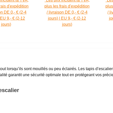
 incluent la TVA,
*Les prix incluent la TVA,
*Les
frais d'expédition
plus les frais d'expédition
plus
son DE 0,- € (2-4
/ livraison DE 0,- € (2-4
/ l
| EU 9,- € (2-12
jours) | EU 9,- € (2-12
jo
jours)
jours)
ut lorsqu’ils sont mouillés ou peu éclairés. Les tapis d’escali
lité garantit une sécurité optimale tout en protégeant vos préc
scalier