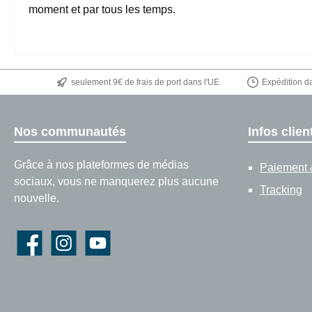
moment et par tous les temps.
seulement 9€ de frais de port dans l'UE
Expédition da
Nos communautés
Infos clien
Grâce à nos plateformes de médias
Paiement &
sociaux, vous ne manquerez plus aucune
Tracking
nouvelle.
Facebook
Instagram
YouTube