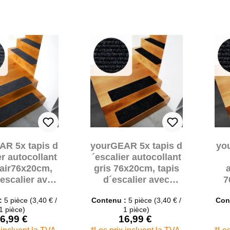
AR 5x tapis d
yourGEAR 5x tapis d
yo
er autocollant
´escalier autocollant
lair76x20cm,
gris 76x20cm, tapis
´escalier avec
d´escalier avec
7
ous en TPR
dessous en TPR
 :
5 pièce
(3,40 € /
Contenu :
5 pièce
(3,40 € /
Con
d
1 pièce)
1 pièce)
6,99 €
16,99 €
Prix de vente :
Prix de vente :
Prix régulier :
Prix régulier :