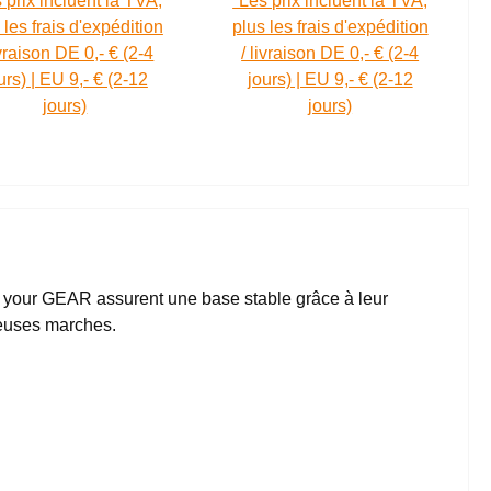
 prix incluent la TVA,
*Les prix incluent la TVA,
 les frais d'expédition
plus les frais d'expédition
ivraison DE 0,- € (2-4
/ livraison DE 0,- € (2-4
urs) | EU 9,- € (2-12
jours) | EU 9,- € (2-12
jours)
jours)
er your GEAR assurent une base stable grâce à leur
ieuses marches.