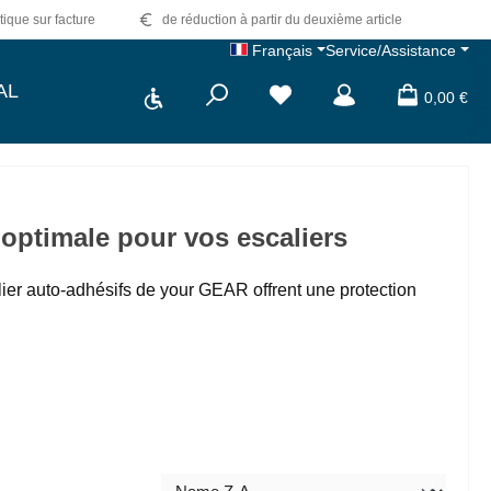
tique sur facture
de réduction à partir du deuxième article
Français
Service/Assistance
Show toolbar
AL
0,00 €
 optimale pour vos escaliers
lier auto-adhésifs de your GEAR offrent une protection