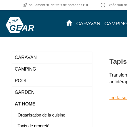
seulement 9€ de frais de port dans l'UE
Expédition da
ser au contenu principal
Passer à la recherche
Passer à la navigation principale
CARAVAN
CAMPIN
CARAVAN
Tapis
CAMPING
Transfor
POOL
antidéra
GARDEN
lire la su
AT HOME
Organisation de la cuisine
Tapis de propreté