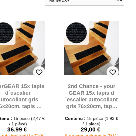
urGEAR 15x tapis
2nd Chance - your
d´escalier
GEAR 15x tapis d
autocollant gris
´escalier autocollant
6x20cm, tapis d
gris 76x20cm, tapis
´escalier avec
d´escalier avec
tenu :
15 pièce
(2,47 €
Contenu :
15 pièce
(1,93 €
essous en TPR
dessous en TPR
/ 1 pièce)
/ 1 pièce)
(71250)
36,99 €
29,00 €
Prix de vente :
Prix de vente :
Prix régulier :
Prix régulier :