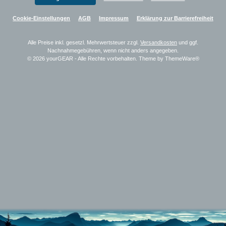
Cookie-Einstellungen
AGB
Impressum
Erklärung zur Barrierefreiheit
Alle Preise inkl. gesetzl. Mehrwertsteuer zzgl.
Versandkosten
und ggf.
Nachnahmegebühren, wenn nicht anders angegeben.
© 2026 yourGEAR - Alle Rechte vorbehalten. Theme by
ThemeWare®