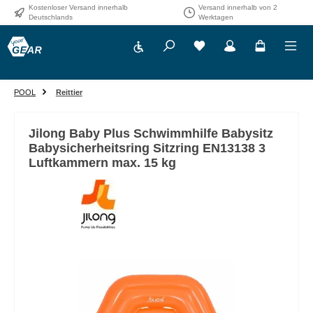
Kostenloser Versand innerhalb
Versand innerhalb von 2
Zum Hauptinhalt springen
Deutschlands
Werktagen
Werkzeugleiste anzeigen
POOL
Reittier
Jilong Baby Plus Schwimmhilfe Babysitz
Babysicherheitsring Sitzring EN13138 3
Luftkammern max. 15 kg
Bildergalerie überspringen