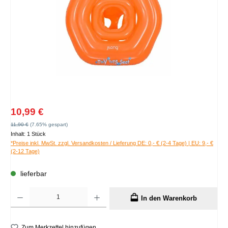
Verkaufspreis:
10,99 €
Regulärer Preis:
11,90 €
(7.65% gespart)
Inhalt:
1 Stück
*Preise inkl. MwSt. zzgl. Versandkosten / Lieferung DE: 0,- € (2-4 Tage) | EU: 9,- €
(2-12 Tage)
lieferbar
Produkt Anzahl: Gib den gewünschten Wert ein oder benutze die Schaltflächen um die A
In den Warenkorb
Zum Merkzettel hinzufügen