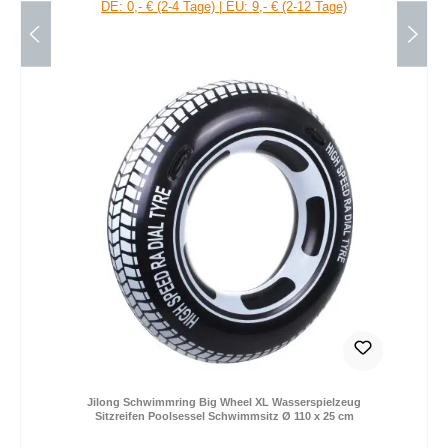
DE: 0,- € (2-4 Tage) | EU: 9,- € (2-12 Tage)
Jilong Schwimmring Big Wheel XL Wasserspielzeug
Sitzreifen Poolsessel Schwimmsitz Ø 110 x 25 cm