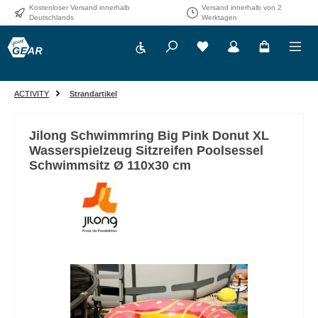
Kostenloser Versand innerhalb
Versand innerhalb von 2
Zum Hauptinhalt springen
Deutschlands
Werktagen
Werkzeugleiste anzeigen
ACTIVITY
Strandartikel
Jilong Schwimmring Big Pink Donut XL
Wasserspielzeug Sitzreifen Poolsessel
Schwimmsitz Ø 110x30 cm
Bildergalerie überspringen