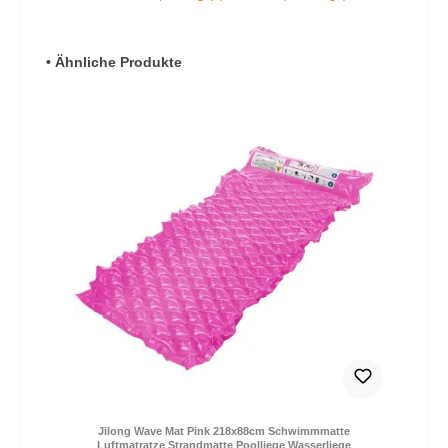
Produktgalerie überspringen
• Ähnliche Produkte
Jilong Wave Mat Pink 218x88cm Schwimmmatte
Luftmatratze Strandmatte Poolliege Wasserliege