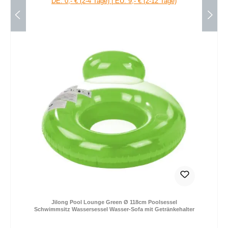
DE: 0,- € (2-4 Tage) | EU: 9,- € (2-12 Tage)
Jilong Pool Lounge Green Ø 118cm Poolsessel
Schwimmsitz Wassersessel Wasser-Sofa mit Getränkehalter