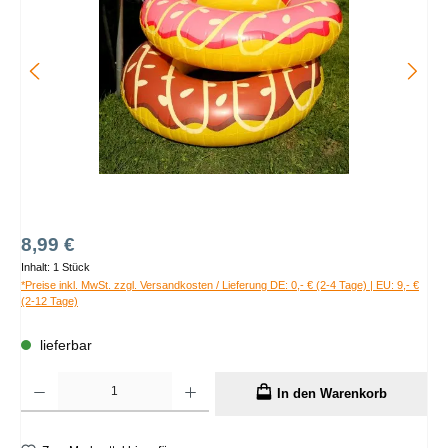
Regulärer Preis:
8,99 €
Inhalt:
1 Stück
*Preise inkl. MwSt. zzgl. Versandkosten / Lieferung DE: 0,- € (2-4 Tage) | EU: 9,- €
(2-12 Tage)
lieferbar
Produkt Anzahl: Gib den gewünschten Wert ein oder benutze die Schaltflächen um die A
In den Warenkorb