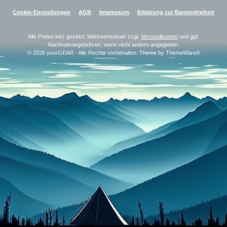
Cookie-Einstellungen
AGB
Impressum
Erklärung zur Barrierefreiheit
Alle Preise inkl. gesetzl. Mehrwertsteuer zzgl.
Versandkosten
und ggf.
Nachnahmegebühren, wenn nicht anders angegeben.
© 2026 yourGEAR - Alle Rechte vorbehalten. Theme by
ThemeWare®