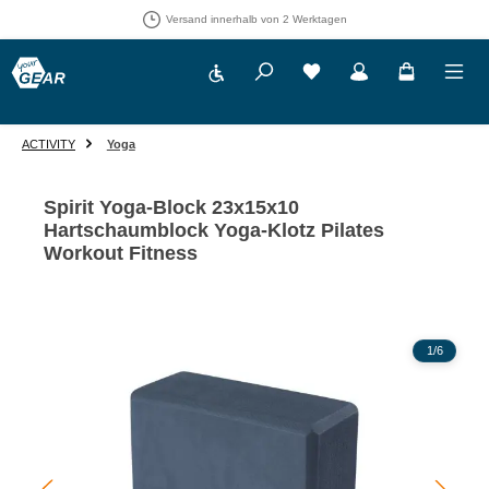
Versand innerhalb von 2 Werktagen
Werkzeugleiste anzeigen
Du hast 0 Produkte auf 
ACTIVITY
Yoga
Spirit Yoga-Block 23x15x10
Hartschaumblock Yoga-Klotz Pilates
Workout Fitness
Bildergalerie überspringen
1
/
6