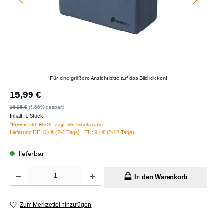
Für eine größere Ansicht bitte auf das Bild klicken!
Verkaufspreis:
15,99 €
Regulärer Preis:
16,95 €
(5.66% gespart)
Inhalt:
1 Stück
*Preise inkl. MwSt. zzgl. Versandkosten
Lieferung DE: 0,- € (2-4 Tage) | EU: 9,- € (2-12 Tage)
lieferbar
Produkt Anzahl: Gib den gewünschten Wert ein oder benutze die Schaltflächen um die A
In den Warenkorb
Zum Merkzettel hinzufügen