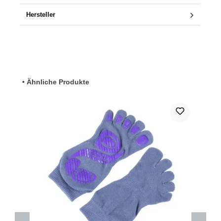
Hersteller
Produktgalerie überspringen
• Ähnliche Produkte