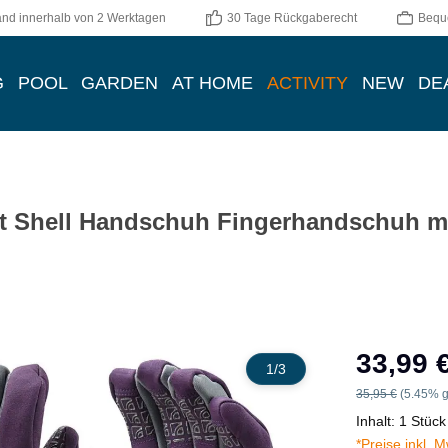
and innerhalb von 2 Werktagen
30 Tage Rückgaberecht
Bequ
G
POOL
GARDEN
AT HOME
ACTIVITY
NEW
DE
 Shell Handschuh Fingerhandschuh mi
Verkaufspreis:
33,99 
1
/
3
Regulärer Preis:
35,95 €
(5.45% g
Inhalt:
1 Stück
*Preise inkl. 