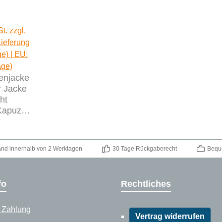
aufspreis:
Regulärer Preis:
t. zzgl.
Lieferung
ge) | EU:
age)
enjacke
 Jacke
ht
Kapuze
m
and innerhalb von 2 Werktagen
30 Tage Rückgaberecht
Bequ
fo
Rechtliches
 Zahlung
Vertrag widerrufen