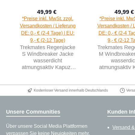
49,99 €
49,99 €
Verkaufspreis:
Verk
Regulärer Preis:
*Preise inkl. MwSt. zzgl.
*Preise inkl. MwS
Versandkosten / Lieferung
Versandkosten / 
DE: 0,- € (2-4 Tage) | EU:
DE: 0,- € (2-4 Ta
9,- € (2-12 Tage)
9,- € (2-12 T
Trekmates Regenjacke
Trekmates Reg
S Windbreaker Jacke
M Windbreaker
wasserdicht
wasserdic
atmungsaktiv Kapuze
atmungsaktiv 
3000mm
3000m
Kostenloser Versand innerhalb Deutschlands
Vers
Unsere Communities
Kunden In
Über unsere Social Media Plattformen
Versand &
verpassen Sie keine Neuigkeiten mehr.