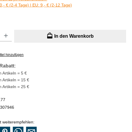
0,- € (2-4 Tage) | EU: 9,- € (2-12 Tage)
: Gib den gewünschten Wert ein oder benutze die Schaltflächen um di
In den Warenkorb
tel hinzufügen
Rabatt:
 Artikeln = 5 €
n Artikeln = 15 €
n Artikeln = 25 €
177
307946
t weiterempfehlen: