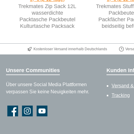
Trekmates Zip Sack 12L
Trekmates Stuf
wasserdichte
Packbeute
Packtasche Packbeutel
Packfächer Pa
Kulturtasche Packsack
beidseitig bef
Kostenloser Versand innerhalb Deutschlands
Vers
Unsere Communities
Kunden In
Über unsere Social Media Plattformen
Versand &
verpassen Sie keine Neuigkeiten mehr.
Tracking
Facebook
Instagram
YouTube