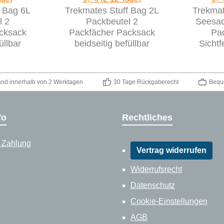
f Bag 6L
Trekmates Stuff Bag 2L
Trekma
l 2
Packbeutel 2
Seesac
cksack
Packfächer Packsack
Pac
üllbar
beidseitig befüllbar
Sichtf
and innerhalb von 2 Werktagen
30 Tage Rückgaberecht
Bequ
fo
Rechtliches
 Zahlung
Vertrag widerrufen
Widerrufsrecht
Datenschutz
Cookie-Einstellungen
AGB