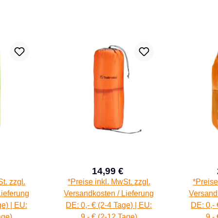
14,99 €
aufspreis:
Verkaufspreis:
Regulärer Preis:
Regulärer Preis:
t. zzgl.
*Preise inkl. MwSt. zzgl.
*Preise
Lieferung
Versandkosten / Lieferung
Versandk
ge) | EU:
DE: 0,- € (2-4 Tage) | EU:
DE: 0,- 
age)
9,- € (2-12 Tage)
9,-