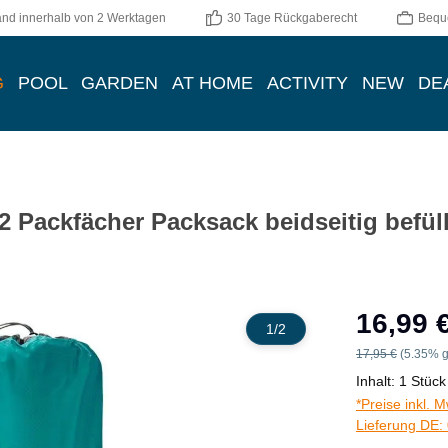
and innerhalb von 2 Werktagen
30 Tage Rückgaberecht
Bequ
G
POOL
GARDEN
AT HOME
ACTIVITY
NEW
DE
2 Packfächer Packsack beidseitig befül
Verkaufspreis:
16,99 
1
/
2
Regulärer Preis:
17,95 €
(5.35% g
Inhalt:
1 Stück
*Preise inkl. 
Lieferung DE: 