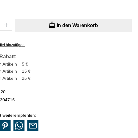
: Gib den gewünschten Wert ein oder benutze die Schaltflächen um di
In den Warenkorb
tel hinzufügen
Rabatt:
 Artikeln = 5 €
n Artikeln = 15 €
n Artikeln = 25 €
220
304716
t weiterempfehlen: