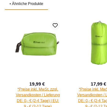
• Ähnliche Produkte
Produktgalerie überspringen
19,99 €
17,99 €
Verkaufspreis:
Verk
Regulärer Preis:
*Preise inkl. MwSt. zzgl.
*Preise inkl. MwS
Versandkosten / Lieferung
Versandkosten / 
DE: 0,- € (2-4 Tage) | EU:
DE: 0,- € (2-4 Ta
9,- € (2-12 Tage)
9,- € (2-12 T