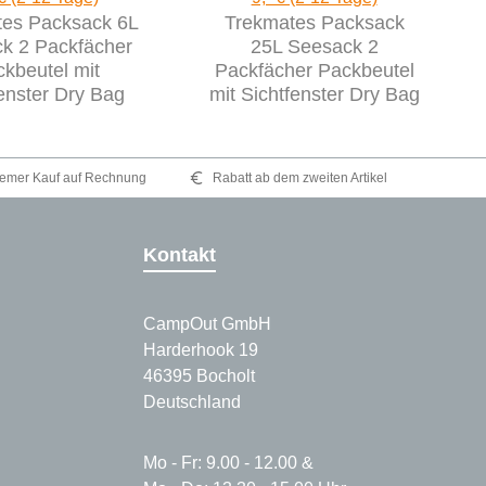
tes Packsack 6L
Trekmates Packsack
k 2 Packfächer
25L Seesack 2
kbeutel mit
Packfächer Packbeutel
enster Dry Bag
mit Sichtfenster Dry Bag
emer Kauf auf Rechnung
Rabatt ab dem zweiten Artikel
Kontakt
CampOut GmbH
Harderhook 19
46395 Bocholt
Deutschland
Mo - Fr: 9.00 - 12.00 &