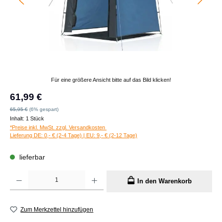
Für eine größere Ansicht bitte auf das Bild klicken!
Verkaufspreis:
61,99 €
Regulärer Preis:
65,95 €
(6% gespart)
Inhalt:
1 Stück
*Preise inkl. MwSt. zzgl. Versandkosten
Lieferung DE: 0,- € (2-4 Tage) | EU: 9,- € (2-12 Tage)
lieferbar
Produkt Anzahl: Gib den gewünschten Wert ein oder benutze die Schaltflächen um die A
In den Warenkorb
Zum Merkzettel hinzufügen