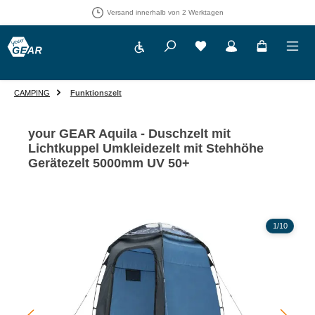
Versand innerhalb von 2 Werktagen
Werkzeugleiste anzeigen
Du hast 0 Produkte auf 
CAMPING
Funktionszelt
your GEAR Aquila - Duschzelt mit
Lichtkuppel Umkleidezelt mit Stehhöhe
Gerätezelt 5000mm UV 50+
Bildergalerie überspringen
1
/
10