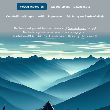
Vertrag widerrufen
Widerrufsrecht
Datenschutz
Cookie-Einstellungen
AGB
Impressum
Erklärung zur Barrierefreiheit
Alle Preise inkl. gesetzl. Mehrwertsteuer zzgl.
Versandkosten
und ggf.
Nachnahmegebühren, wenn nicht anders angegeben.
© 2026 yourGEAR - Alle Rechte vorbehalten. Theme by
ThemeWare®