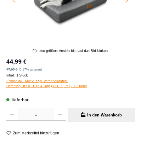
Für eine größere Ansicht bitte auf das Bild klicken!
Verkaufspreis:
44,99 €
Regulärer Preis:
47,95 €
(6.17% gespart)
Inhalt:
1 Stück
*Preise inkl. MwSt. zzgl. Versandkosten
Lieferung DE: 0,- € (2-4 Tage) | EU: 9,- € (2-12 Tage)
lieferbar
Produkt Anzahl: Gib den gewünschten Wert ein oder benutze die Schaltflächen um die A
In den Warenkorb
Zum Merkzettel hinzufügen