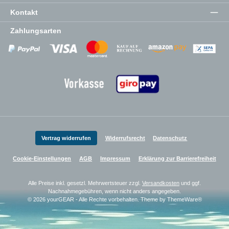
Kontakt
Zahlungsarten
Zahlungsanbieter
Zahlungsanbieter
Zahlungsanbieter
Vertrag widerrufen
Widerrufsrecht
Datenschutz
Cookie-Einstellungen
AGB
Impressum
Erklärung zur Barrierefreiheit
Alle Preise inkl. gesetzl. Mehrwertsteuer zzgl.
Versandkosten
und ggf.
Nachnahmegebühren, wenn nicht anders angegeben.
© 2026 yourGEAR - Alle Rechte vorbehalten. Theme by
ThemeWare®