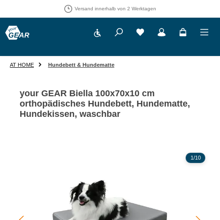
Versand innerhalb von 2 Werktagen
Werkzeugleiste anzeigen
Du hast 0 Produkte auf 
AT HOME
Hundebett & Hundematte
your GEAR Biella 100x70x10 cm
orthopädisches Hundebett, Hundematte,
Hundekissen, waschbar
Bildergalerie überspringen
1
/
10