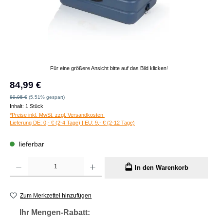
Für eine größere Ansicht bitte auf das Bild klicken!
Verkaufspreis:
84,99 €
Regulärer Preis:
89,95 €
(5.51% gespart)
Inhalt:
1 Stück
*Preise inkl. MwSt. zzgl. Versandkosten
Lieferung DE: 0,- € (2-4 Tage) | EU: 9,- € (2-12 Tage)
lieferbar
Produkt Anzahl: Gib den gewünschten Wert ein oder benutze die Schaltflächen um die A
In den Warenkorb
Zum Merkzettel hinzufügen
Ihr Mengen-Rabatt: