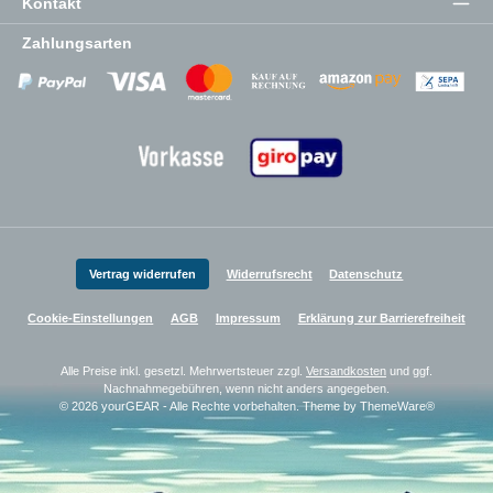
Kontakt
Zahlungsarten
Zahlungsanbieter
Zahlungsanbieter
Zahlungsanbieter
Vertrag widerrufen
Widerrufsrecht
Datenschutz
Cookie-Einstellungen
AGB
Impressum
Erklärung zur Barrierefreiheit
Alle Preise inkl. gesetzl. Mehrwertsteuer zzgl.
Versandkosten
und ggf.
Nachnahmegebühren, wenn nicht anders angegeben.
© 2026 yourGEAR - Alle Rechte vorbehalten. Theme by
ThemeWare®