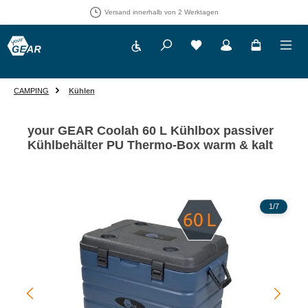
Versand innerhalb von 2 Werktagen
Werkzeugleiste anzeigen
Du hast 0 Produkte auf 
CAMPING
Kühlen
your GEAR Coolah 60 L Kühlbox passiver
Kühlbehälter PU Thermo-Box warm & kalt
Bildergalerie überspringen
1
/
7